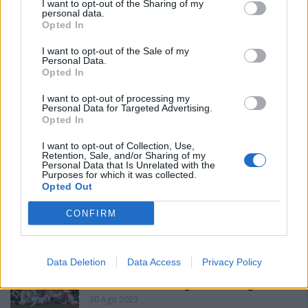
I want to opt-out of the Sharing of my
personal data.
Opted In
I want to opt-out of the Sale of my
Personal Data.
Opted In
PIÙ LETTI OGGI
I want to opt-out of processing my
Personal Data for Targeted Advertising.
Opted In
Il Monte Alma rinforza l'attacco con Palmas
I want to opt-out of Collection, Use,
e Bonivardi, nel Macomer l'estro di Di Angelo
Retention, Sale, and/or Sharing of my
Personal Data that Is Unrelated with the
9 Ago 2026
Purposes for which it was collected.
Opted Out
Pieno di fiducia per la Macomerese, Mura:
CONFIRM
«Contentissimi di trovarci in alto, ci
giocheremo le prime posizioni con…
30 Ott 2019
Data Deletion
Data Access
Privacy Policy
Coppa Italia, nel weekend tocca alla
Promozione con le 9 gare dei triangolari
30 Ago 2023