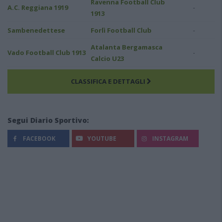
Ravenna Football Club
-
A.C. Reggiana 1919
1913
-
Sambenedettese
Forlì Football Club
Atalanta Bergamasca
-
Vado Football Club 1913
Calcio U23
CLASSIFICA E DETTAGLI
Segui Diario Sportivo:
FACEBOOK
YOUTUBE
INSTAGRAM