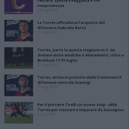
Pescara, Spezia e Reggiana e tre
neopromosse
29 Lug 2026
La Torres ufficializza l'acquisto del
difensore Gabriele Berto
15 Lug 2026
Torres, parte la quinta stagione in C: da
domani visite mediche e allenamenti, ritiro a
Buddusò 17-31 luglio
12 Lug 2026
Torres, arriva in prestito dalla Cremonese il
difensore centrale Scaringi
10 Lug 2026
Per il portiere Tirelli un nuovo step: «Alla
Torres per crescere e imparare da Zaccagno»
8 Lug 2026