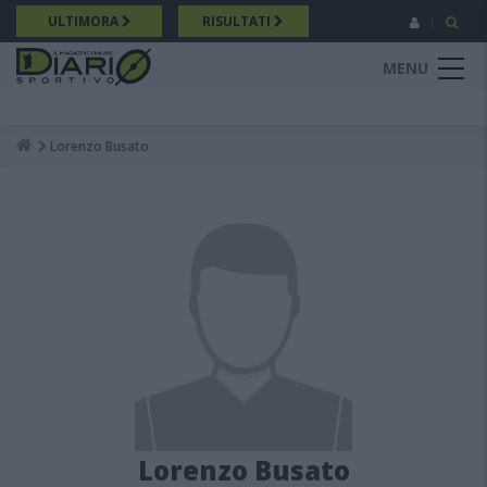
Salta
ULTIMORA
RISULTATI
al
contenuto
MENU
principale
Lorenzo Busato
Breadcrumb
Lorenzo Busato