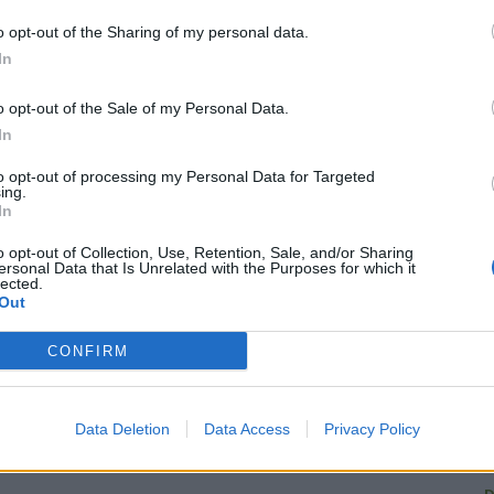
o opt-out of the Sharing of my personal data.
In
o opt-out of the Sale of my Personal Data.
In
R
to opt-out of processing my Personal Data for Targeted
ing.
In
C
o opt-out of Collection, Use, Retention, Sale, and/or Sharing
ersonal Data that Is Unrelated with the Purposes for which it
U
lected.
Out
G
1
CONFIRM
L
L
Data Deletion
Data Access
Privacy Policy
A
D