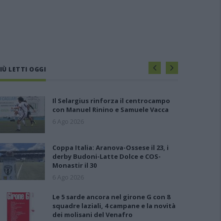
IÙ LETTI OGGI
Il Selargius rinforza il centrocampo
con Manuel Rinino e Samuele Vacca
6 Ago 2026
Coppa Italia: Aranova-Ossese il 23, i
derby Budoni-Latte Dolce e COS-
Monastir il 30
6 Ago 2026
Le 5 sarde ancora nel girone G con 8
squadre laziali, 4 campane e la novità
dei molisani del Venafro