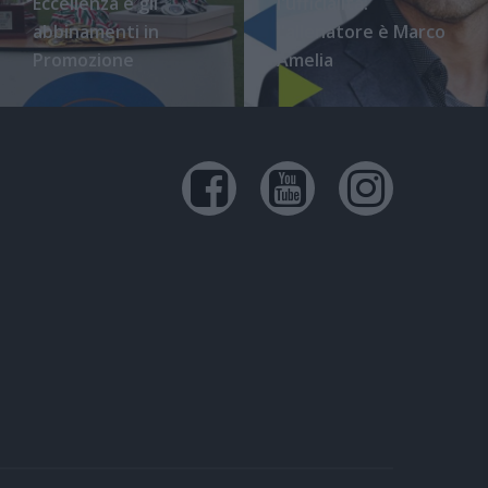
Eccellenza e gli
l'ufficialità:
abbinamenti in
l'allenatore è Marco
Promozione
Amelia