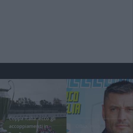
Coppa Italia: ecco gli
accoppiamenti in
Olbia, ecco