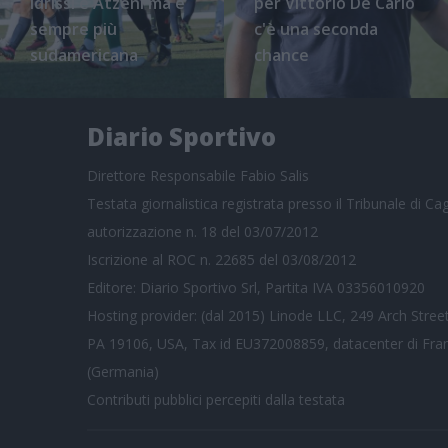
Idrissi e Atzeni ma è
per Vittorio De Carlo
sempre più
c'è una seconda
sudamericana
chance
Diario Sportivo
Direttore Responsabile Fabio Salis
Testata giornalistica registrata presso il Tribunale di Cagl
autorizzazione n. 18 del 03/07/2012
Iscrizione al ROC n. 22685 del 03/08/2012
Editore: Diario Sportivo Srl, Partita IVA 03356010920
Hosting provider: (dal 2015) Linode LLC, 249 Arch Street
PA 19106, USA, Tax id EU372008859, datacenter di Fra
(Germania)
Contributi pubblici
percepiti dalla testata