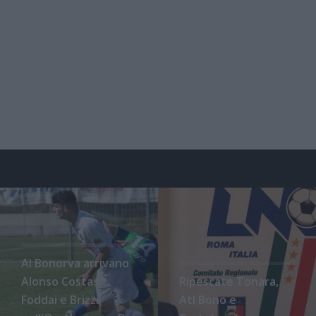
Al Bonorva arrivano
Alonso Costas,
Ripescate Tonara,
Foddai e Brizzi,
Atl Bono e