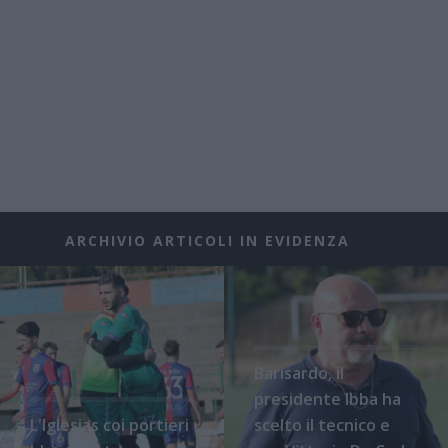
ARCHIVIO ARTICOLI IN EVIDENZA
Barisardo, il
presidente Ibba ha
L'Iglesias coi portieri
scelto il tecnico e