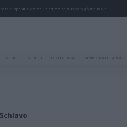
 regalai ispantus: est mellus scumiti apitzus de is giòvunus o is…
SERIE C
SERIE D
ECCELLENZA
CAMPIONATI SARDI
Schiavo