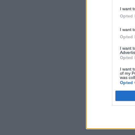
I want t
Opted 
I want t
Opted 
I want 
Advertis
Opted 
I want t
of my P
was col
Opted 