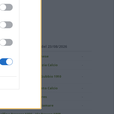
ISULTATI DI SERIE C
Girone B - Giornata 1 del 23/08/2026
-
ampobasso
Pianese
-
S Grosseto 1912
Spezia Calcio
uidonia Montecelio
-
AS Gubbio 1910
937
-
atina Calcio
Pineto Calcio
-
ivorno
Torres
-
.C. Perugia
Ostiamare
-
elfino Pescara 1936
Vis Pesaro 1898