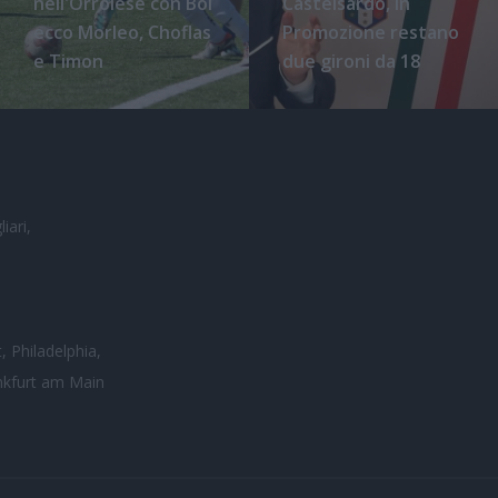
nell'Orrolese con Boi
Castelsardo, in
ecco Morleo, Choflas
Promozione restano
e Timon
due gironi da 18
iari,
, Philadelphia,
nkfurt am Main