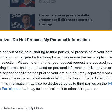
15 Lug 2026
:
Torres, arriva in prestito dalla
Cremonese il difensore centrale
Scaringi
10 Lug 2026
rtivo -
Do Not Process My Personal Information
Torres, primo acquisto: Nicholas
Pennington firma un biennale
to opt-out of the sale, sharing to third parties, or processing of your per
7 Lug 2026
formation for targeted advertising by us, please use the below opt-out s
r selection. Please note that after your opt-out request is processed y
eing interest-based ads based on personal information utilized by us or
Torres, Greco confermato e
disclosed to third parties prior to your opt-out. You may separately opt-
contratto fino al 2028: «Ha
losure of your personal information by third parties on the IAB’s list of
dimostrato attaccamento e valori
. This information may also be disclosed by us to third parties on the
IA
importanti»
Participants
that may further disclose it to other third parties.
23 Giu 2026
l Data Processing Opt Outs