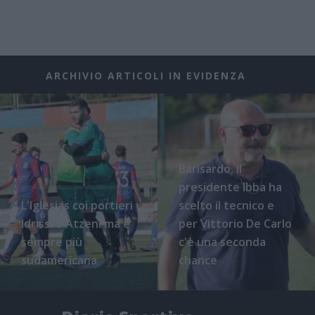
ARCHIVIO ARTICOLI IN EVIDENZA
Barisardo, il
presidente Ibba ha
L'Iglesias coi portieri
scelto il tecnico e
Idrissi e Atzeni ma è
per Vittorio De Carlo
sempre più
c'è una seconda
sudamericana
chance