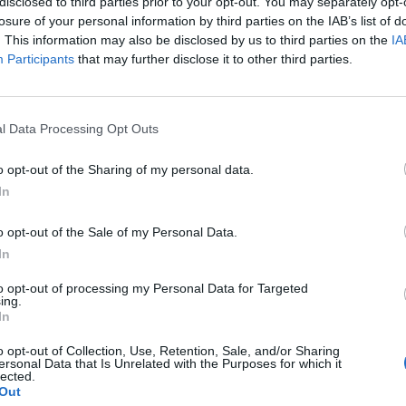
disclosed to third parties prior to your opt-out. You may separately opt-
losure of your personal information by third parties on the IAB’s list of
Anche il Fasano out e le ammissioni
. This information may also be disclosed by us to third parties on the
IA
à
salgono a sei, l'Ilva è la prima società
Participants
that may further disclose it to other third parties.
tra le non ripescate
5 Ago 2026
i
Monastir, dopo 43 anni di presidenza
l Data Processing Opt Outs
Carboni parte l'era Fuke: «Tenere la D
con un progetto sostenibile»
o opt-out of the Sharing of my personal data.
4 Ago 2026
In
Lnd, oggi le ufficialità sui ripescaggi e
o opt-out of the Sale of my Personal Data.
poi il CR sardo può completare i
In
propri organici
3 Ago 2026
to opt-out of processing my Personal Data for Targeted
ing.
Latte Dolce, Andrea Grigoras è il
In
nuovo ds
o opt-out of Collection, Use, Retention, Sale, and/or Sharing
29 Lug 2026
ersonal Data that Is Unrelated with the Purposes for which it
lected.
Out