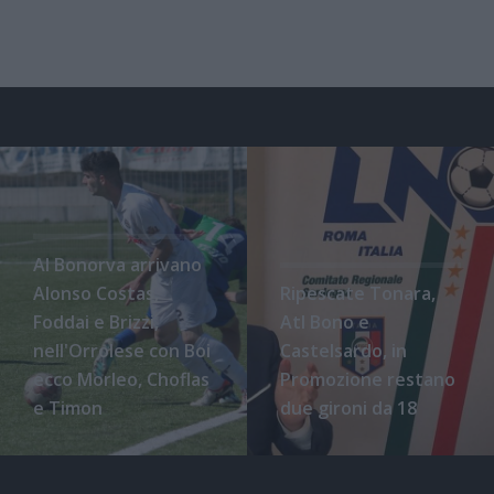
Al Bonorva arrivano
Alonso Costas,
Ripescate Tonara,
Foddai e Brizzi,
Atl Bono e
nell'Orrolese con Boi
Castelsardo, in
ecco Morleo, Choflas
Promozione restano
e Timon
due gironi da 18