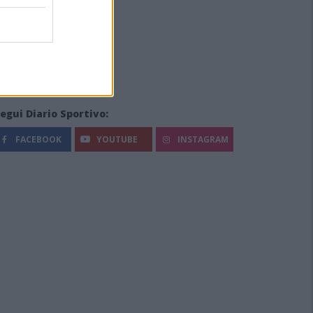
egui Diario Sportivo:
FACEBOOK
YOUTUBE
INSTAGRAM