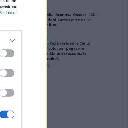
out of the
7 Ago 2026
 downstream
B’s List of
Coppa Italia: Aranova-Ossese il 23, i
derby Budoni-Latte Dolce e COS-
Monastir il 30
6 Ago 2026
Carbonia, l'ex presidente Canu:
«Lasciai i soldi per pagare le
vertenze, Meloni si assuma le
responsabilità»
31 Lug 2026