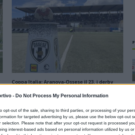
P
Coppa Italia: Aranova-Ossese il 23, i derby
Budoni-Latte Dolce e COS-Monastir il 30
rtivo -
Do Not Process My Personal Information
6 Ago 2026
In attesa dell'inizio del campionato previsto per domenica 6
to opt-out of the sale, sharing to third parties, or processing of your per
settembre, sarà la Coppa Italia a inaugurare la nuova
formation for targeted advertising by us, please use the below opt-out s
stagione della D: la 26ª edizione partirà il 23 agosto con il
r selection. Please note that after your opt-out request is processed y
turno preliminare,…
eing interest-based ads based on personal information utilized by us or