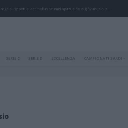
 regalai ispantus: est mellus scumiti apitzus de is giòvunus o is…
SERIE C
SERIE D
ECCELLENZA
CAMPIONATI SARDI
sio