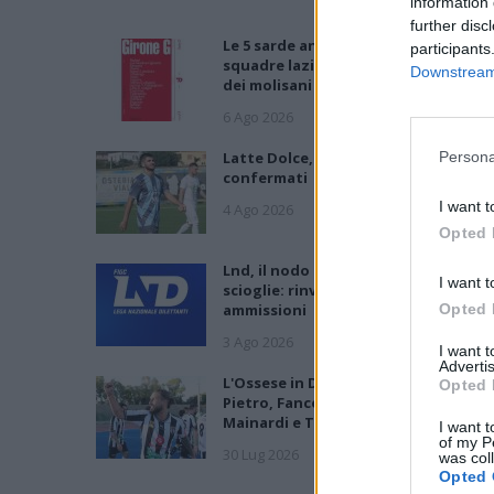
information 
further disc
Le 5 sarde ancora nel girone G con 8
participants
squadre laziali, 4 campane e la novit
Downstream 
dei molisani del Venafro
6 Ago 2026
Latte Dolce, Luigi Piredda il primo de
Persona
confermati
I want t
4 Ago 2026
Opted 
Lnd, il nodo ripescaggi non si
I want t
scioglie: rinviate al 5 agosto le
ammissioni
Opted 
3 Ago 2026
I want 
Advertis
L'Ossese in D con lo zoccolo duro: Di
Opted 
Pietro, Fancellu, Gueli, Nurra,
Mainardi e Tapparello
I want t
of my P
30 Lug 2026
was col
Opted 