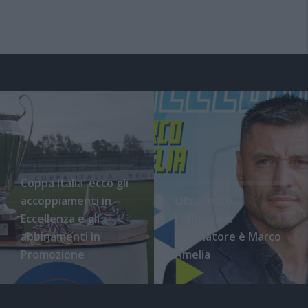
Coppa Italia: ecco gli
accoppiamenti in
Olbia, ecco
Eccellenza e gli
l'ufficialità:
abbinamenti in
l'allenatore è Marco
Promozione
Amelia