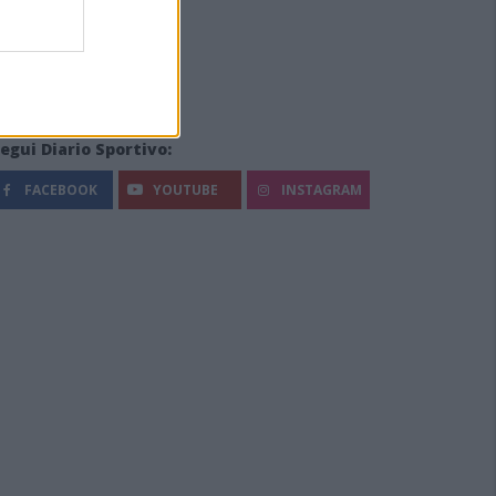
egui Diario Sportivo:
FACEBOOK
YOUTUBE
INSTAGRAM