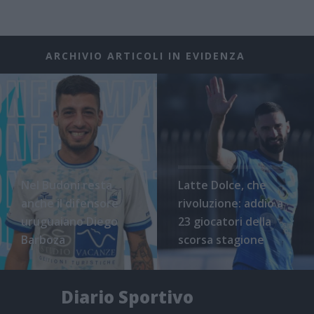
ARCHIVIO ARTICOLI IN EVIDENZA
Nel Budoni resta
Latte Dolce, che
anche il difensore
rivoluzione: addio a
uruguaiano Diego
23 giocatori della
Barboza
scorsa stagione
Diario Sportivo