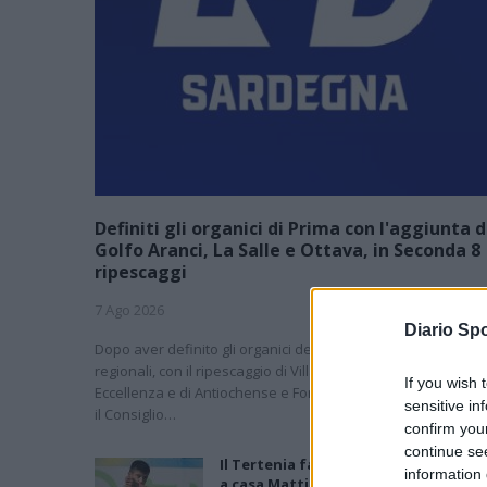
Definiti gli organici di Prima con l'aggiunta d
Golfo Aranci, La Salle e Ottava, in Seconda 8
ripescaggi
7 Ago 2026
Diario Spo
Dopo aver definito gli organici dei primi due campionati
regionali, con il ripescaggio di Villacidrese e Usinese in
If you wish 
Eccellenza e di Antiochense e Fonni in Promozione (leggi qui
sensitive in
il Consiglio…
confirm you
continue se
Il Tertenia fa un gran colpo e riport
information 
a casa Mattia Floris dopo 15 anni di