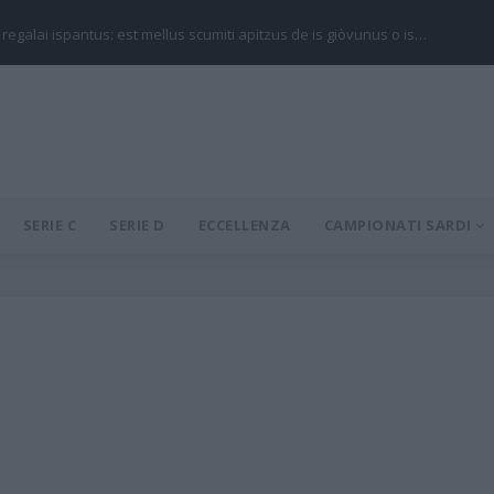
 regalai ispantus: est mellus scumiti apitzus de is giòvunus o is…
SERIE C
SERIE D
ECCELLENZA
CAMPIONATI SARDI