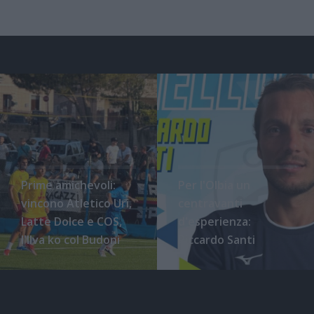
Prime amichevoli:
Per l'Olbia un
vincono Atletico Uri,
centravanti
Latte Dolce e COS,
d'esperienza:
l'Ilva ko col Budoni
Riccardo Santi