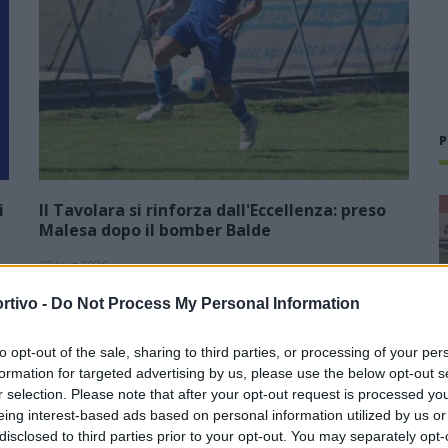
P
i
Il Tavolara si rinforza dall'Eccellenza: preso
Malesa dopo il bomber Balde
23 Lug 2026
Neopromossa in Prima ma con la voglia di scalare ancora
rtivo -
Do Not Process My Personal Information
un'altra categoria per tornare ad essere una protagonista
del calcio sardo. Il Tavolara ha vinto il campionato di
to opt-out of the sale, sharing to third parties, or processing of your per
),
Seconda battendo sul filo di…
formation for targeted advertising by us, please use the below opt-out s
r selection. Please note that after your opt-out request is processed y
eing interest-based ads based on personal information utilized by us or
a
Il Ghilarza a caccia del riscatto: «La
disclosed to third parties prior to your opt-out. You may separately opt-
Prima? Faremo un campionato