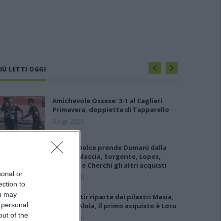
IÙ LETTI OGGI
Amichevole Ossese: 3-1 al Cagliari
Primavera, doppietta di Tapparello
8 Ago 2026
Il Latte Dolce prende Dumani dalla
Torres, Mascia, Sorgente, Lopes,
Limberti e Cherchi gli altri acquisti
sonal or
8 Ago 2026
ection to
ou may
Il Monastir riparte dai pilastri Masia,
 personal
Pinna e Aloia, il primo acquisto è Loru
out of the
7 Ago 2026