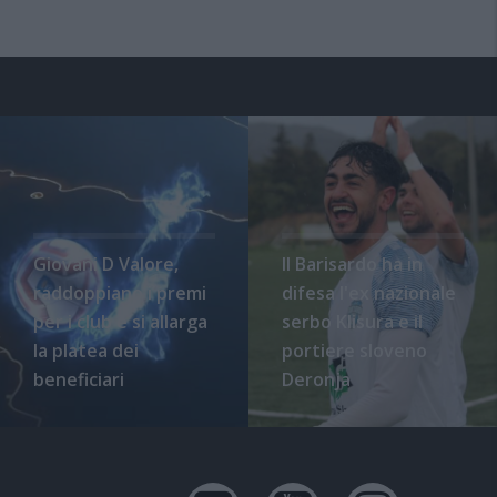
Giovani D Valore,
Il Barisardo ha in
raddoppiano i premi
difesa l'ex nazionale
per i club e si allarga
serbo Klisura e il
la platea dei
portiere sloveno
beneficiari
Deronja