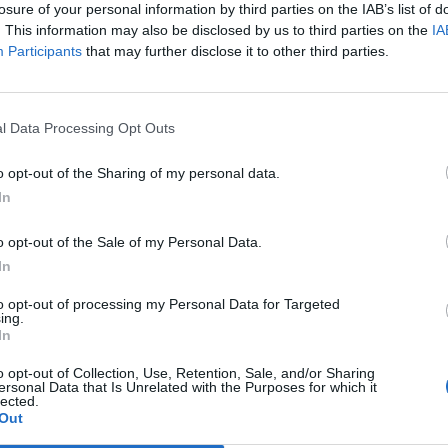
losure of your personal information by third parties on the IAB’s list of
all’altezza della storia del nostro
. This information may also be disclosed by us to third parties on the
IA
club»
Participants
that may further disclose it to other third parties.
22 Giu 2026
Finale playoff: l'Antiochense regola il
Fonni nel finale, Madeddu e Cosa per
l Data Processing Opt Outs
il sogno Promozione
1 Giu 2026
o opt-out of the Sharing of my personal data.
In
Il Fonni prepara la finale, Coinu:
«Contro l'Antiochense senza
i
pressioni ma con la giusta
o opt-out of the Sale of my Personal Data.
determinazione»
In
26 Mag 2026
to opt-out of processing my Personal Data for Targeted
ing.
In
Il
Playout: Sestu, Santa Giusta, Silanus
e Malaspina salve, Bariese, Barumini,
o opt-out of Collection, Use, Retention, Sale, and/or Sharing
Siniscola e Sennori in Seconda
ersonal Data that Is Unrelated with the Purposes for which it
lected.
25 Mag 2026
Out