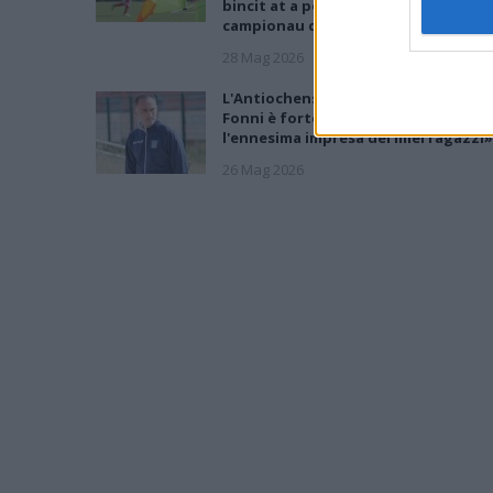
bincit at a podi bisai s'artziada in su
campionau de sa Promotzioni
28 Mag 2026
L'Antiochense all'atto finale, Piras: «
Fonni è forte, batterlo sarebbe
l'ennesima impresa dei miei ragazzi»
26 Mag 2026