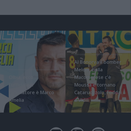
Al Bonorva il bomber
Meloni, nella
Olbia, ecco
Macomerese c'è
l'ufficialità:
Moussa e tornano
l'allenatore è Marco
Cataruozzolo, Foddai
Amelia
e Vidili