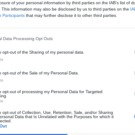
losure of your personal information by third parties on the IAB’s list of
23 Lug 2026
. This information may also be disclosed by us to third parties on the
IA
Neopromossa in Prima ma con la voglia di scalare ancora
Participants
that may further disclose it to other third parties.
un'altra categoria per tornare ad essere una protagonista
del calcio sardo. Il Tavolara ha vinto il campionato di
),
Seconda battendo sul filo di…
l Data Processing Opt Outs
o opt-out of the Sharing of my personal data.
a
Il Ghilarza a caccia del riscatto: «La
Prima? Faremo un campionato
In
all’altezza della storia del nostro
club»
o opt-out of the Sale of my Personal Data.
22 Giu 2026
In
Finale playoff: l'Antiochense regola il
to opt-out of processing my Personal Data for Targeted
Fonni nel finale, Madeddu e Cosa per
ing.
il sogno Promozione
In
1 Giu 2026
o opt-out of Collection, Use, Retention, Sale, and/or Sharing
ersonal Data that Is Unrelated with the Purposes for which it
Il Fonni prepara la finale, Coinu:
lected.
«Contro l'Antiochense senza
Out
i
pressioni ma con la giusta