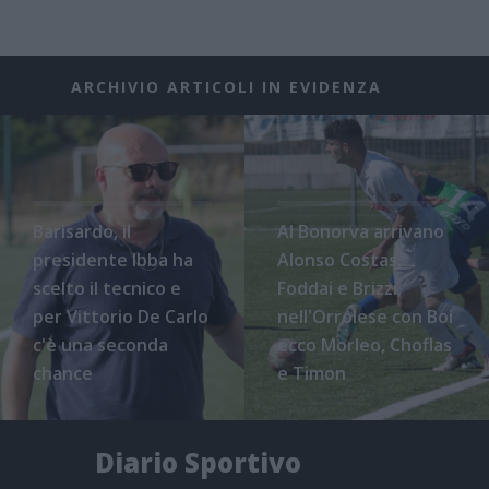
ARCHIVIO ARTICOLI IN EVIDENZA
Barisardo, il
Al Bonorva arrivano
presidente Ibba ha
Alonso Costas,
scelto il tecnico e
Foddai e Brizzi,
per Vittorio De Carlo
nell'Orrolese con Boi
c'è una seconda
ecco Morleo, Choflas
chance
e Timon
Diario Sportivo