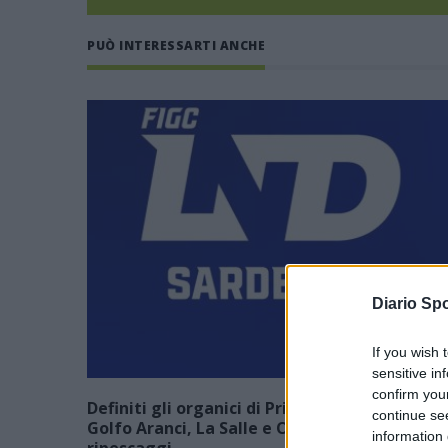
PUÒ INTERESSARTI ANCHE
Diario Spo
If you wish 
sensitive in
confirm you
Definiti gli organici di Prima con l'aggiunta d
continue se
Golfo Aranci, La Salle e Ottava, in Seconda 8
information 
ripescaggi