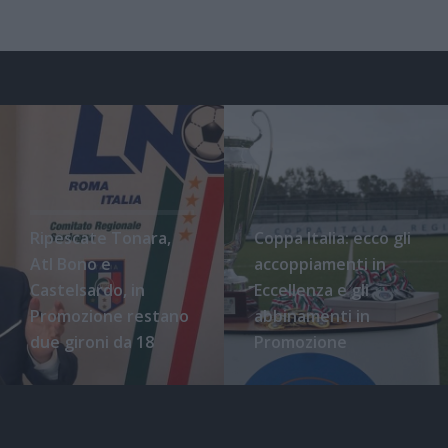
Ripescate Tonara,
Coppa Italia: ecco gli
Atl Bono e
accoppiamenti in
Castelsardo, in
Eccellenza e gli
Promozione restano
abbinamenti in
due gironi da 18
Promozione