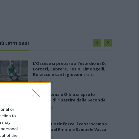
IÙ LETTI OGGI
L'Ossese si prepara all'esordio in D:
Forzati, Cabrera, Tesio, Limongelli,
Bolzicco e tanti giovani tra i…
7 Ago 2026
Per Carbonia e Olbia si apre lo
spiraglio di ripartire dalla Seconda
7 Ago 2026
sonal or
ection to
ou may
Il Selargius rinforza il centrocampo
 personal
con Manuel Rinino e Samuele Vacca
out of the
6 Ago 2026