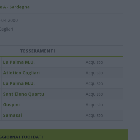
e A - Sardegna
-04-2000
Cagliari
TESSERAMENTI
La Palma M.U.
Acquisto
Atletico Cagliari
Acquisto
La Palma M.U.
Acquisto
Sant'Elena Quartu
Acquisto
Guspini
Acquisto
Samassi
Acquisto
AGGIORNA I TUOI DATI