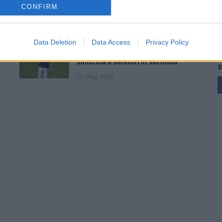
determinazione»
CONFIRM
26 Mag 2026
Data Deletion
Data Access
Privacy Policy
Il
Playout: Sestu, Santa Giusta, Silanus
e Malaspina salve, Bariese, Barumini,
Siniscola e Sennori in Seconda
S
25 Mag 2026