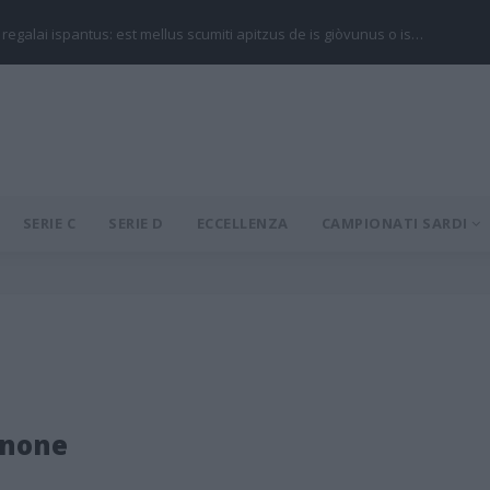
 regalai ispantus: est mellus scumiti apitzus de is giòvunus o is…
SERIE C
SERIE D
ECCELLENZA
CAMPIONATI SARDI
gnone