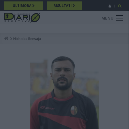
Salta
ULTIMORA
RISULTATI
al
contenuto
MENU
principale
Nicholas Bensaja
Breadcrumb