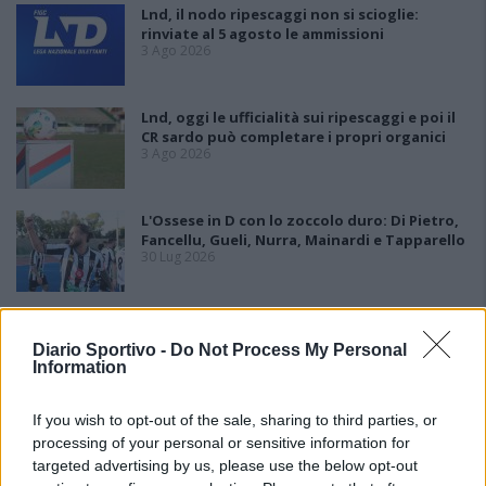
Lnd, il nodo ripescaggi non si scioglie:
rinviate al 5 agosto le ammissioni
3 Ago 2026
Lnd, oggi le ufficialità sui ripescaggi e poi il
CR sardo può completare i propri organici
3 Ago 2026
L'Ossese in D con lo zoccolo duro: Di Pietro,
Fancellu, Gueli, Nurra, Mainardi e Tapparello
30 Lug 2026
Latte Dolce, Andrea Grigoras è il nuovo ds
29 Lug 2026
Diario Sportivo -
Do Not Process My Personal
Information
If you wish to opt-out of the sale, sharing to third parties, or
Il San Giuliano non fa ricorso e i posti vuoti
processing of your personal or sensitive information for
sono 5: l'Ilva battaglia per la posizione in
graduatoria
targeted advertising by us, please use the below opt-out
24 Lug 2026