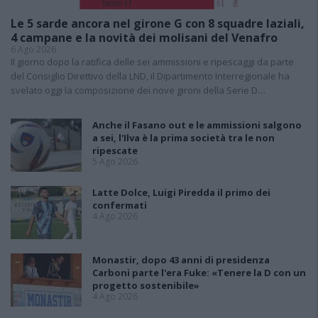
Le 5 sarde ancora nel girone G con 8 squadre laziali,
4 campane e la novità dei molisani del Venafro
6 Ago 2026
Il giorno dopo la ratifica delle sei ammissioni e ripescaggi da parte
del Consiglio Direttivo della LND, il Dipartimento Interregionale ha
svelato oggi la composizione dei nove gironi della Serie D…
Anche il Fasano out e le ammissioni salgono
a sei, l'Ilva è la prima società tra le non
ripescate
5 Ago 2026
Latte Dolce, Luigi Piredda il primo dei
confermati
4 Ago 2026
Monastir, dopo 43 anni di presidenza
Carboni parte l'era Fuke: «Tenere la D con un
progetto sostenibile»
4 Ago 2026