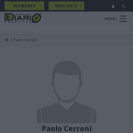
Salta
ULTIMORA
RISULTATI
al
contenuto
MENU
principale
Paolo Cerroni
Breadcrumb
Paolo Cerroni