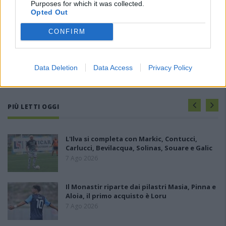
Purposes for which it was collected.
Opted Out
CONFIRM
Data Deletion
Data Access
Privacy Policy
PIÙ LETTI OGGI
L'Ilva si completa con Markic, Contucci,
Carlucci, Bevilacqua, Solinas, Souare e Galic
7 Ago 2026
Il Monastir riparte dai pilastri Masia, Pinna e
Aloia, il primo acquisto è Loru
7 Ago 2026