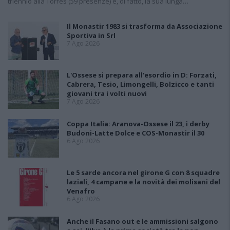
triennio alla Torres (59 presenze) e, di fatto, la sua lunga…
Il Monastir 1983 si trasforma da Associazione
Sportiva in Srl
7 Ago 2026
L'Ossese si prepara all'esordio in D: Forzati,
Cabrera, Tesio, Limongelli, Bolzicco e tanti
giovani tra i volti nuovi
7 Ago 2026
Coppa Italia: Aranova-Ossese il 23, i derby
Budoni-Latte Dolce e COS-Monastir il 30
6 Ago 2026
Le 5 sarde ancora nel girone G con 8 squadre
laziali, 4 campane e la novità dei molisani del
Venafro
6 Ago 2026
Anche il Fasano out e le ammissioni salgono