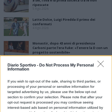
a sei, l'Ilva è la prima società tra le non
ripescate
5 Ago 2026
Latte Dolce, Luigi Piredda il primo dei
confermati
4 Ago 2026
Monastir, dopo 43 anni di presidenza
Carboni parte l'era Fuke: «Tenere la D con un
progetto sostenibile»
4 Ago 2026
Diario Sportivo -
Do Not Process My Personal
Lnd, il nodo ripescaggi non si scioglie:
Information
rinviate al 5 agosto le ammissioni
3 Ago 2026
If you wish to opt-out of the sale, sharing to third parties, or
processing of your personal or sensitive information for
targeted advertising by us, please use the below opt-out
section to confirm your selection. Please note that after your
opt-out request is processed you may continue seeing
interest-based ads based on personal information utilized by