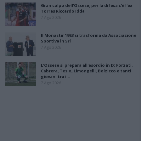
Gran colpo dell'Ossese, per la difesa c'è l'ex
Torres Riccardo Idda
7 Ago 2026
Il Monastir 1983 si trasforma da Associazione
Sportiva in Srl
7 Ago 2026
L'Ossese si prepara all'esordio in D: Forzati,
Cabrera, Tesio, Limongelli, Bolzicco e tanti
giovani tra i…
7 Ago 2026