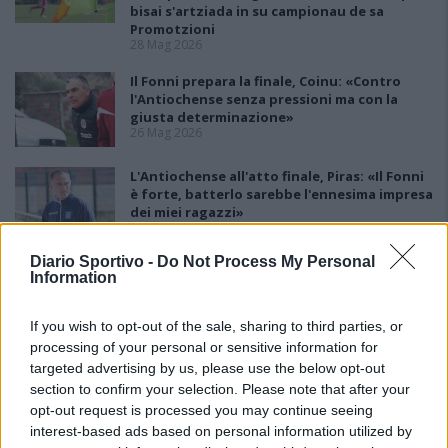
bisai s'artziada in su campionau de sa
Promotzioni
28 Mag 2026
Il Fonni prepara la finale, Coinu: «Contro
l'Antiochense senza pressioni ma con la
giusta determinazione»
26 Mag 2026
L'Antiochense all'atto finale, Piras: «Il Fonni
è forte, batterlo sarebbe l'ennesima impresa
dei miei ragazzi»
26 Mag 2026
Diario Sportivo -
Do Not Process My Personal
Playout: Sestu, Santa Giusta, Silanus e
Information
Malaspina salve, Bariese, Barumini, Siniscola
e Sennori in Seconda
25 Mag 2026
If you wish to opt-out of the sale, sharing to third parties, or
processing of your personal or sensitive information for
targeted advertising by us, please use the below opt-out
section to confirm your selection. Please note that after your
opt-out request is processed you may continue seeing
interest-based ads based on personal information utilized by