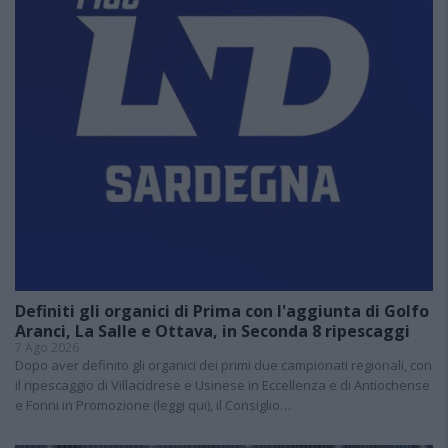
Definiti gli organici di Prima con l'aggiunta di Golfo
Aranci, La Salle e Ottava, in Seconda 8 ripescaggi
7 Ago 2026
Dopo aver definito gli organici dei primi due campionati regionali, con
il ripescaggio di Villacidrese e Usinese in Eccellenza e di Antiochense
e Fonni in Promozione (leggi qui), il Consiglio…