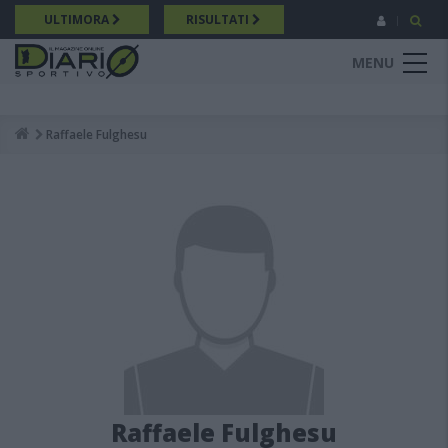
Salta
ULTIMORA
RISULTATI
al
contenuto
MENU
principale
Raffaele Fulghesu
Breadcrumb
Raffaele Fulghesu