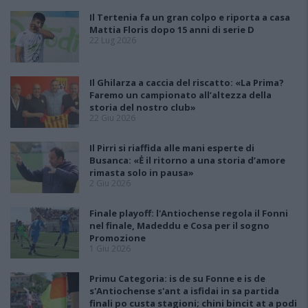
Il Tertenia fa un gran colpo e riporta a casa
Mattia Floris dopo 15 anni di serie D
22 Lug 2026
Il Ghilarza a caccia del riscatto: «La Prima?
Faremo un campionato all’altezza della
storia del nostro club»
22 Giu 2026
Il Pirri si riaffida alle mani esperte di
Busanca: «Ė il ritorno a una storia d’amore
rimasta solo in pausa»
2 Giu 2026
Finale playoff: l'Antiochense regola il Fonni
nel finale, Madeddu e Cosa per il sogno
Promozione
1 Giu 2026
Primu Categoria: is de su Fonne e is de
s'Antiochense s'ant a isfidai in sa partida
finali po custa stagioni; chini bincit at a podi