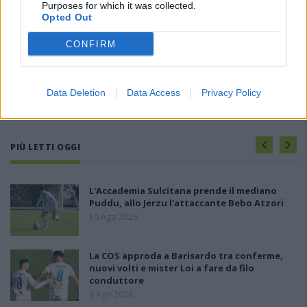
Purposes for which it was collected.
Opted Out
CONFIRM
Data Deletion
Data Access
Privacy Policy
PIÙ LETTI OGGI
L'Accademia Sulcitana prende il mediano
Puddu, allo Jerzu l'attaccante Bebo Atzori
10 Ago 2026
La COS approda a Barisardo tra conferme,
nuovi volti e mister Loi a fare da filo
conduttore
9 Ago 2026