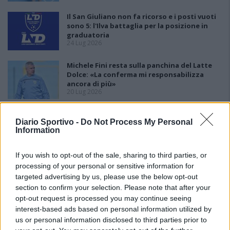
Il San Giuliano non fa ricorso e i posti vuoti
sono 5: l'Ilva battaglia per la posizione in
graduatoria
24 Lug 2026
Michele Fini resta sulla panchina del Latte
Dolce: «La conferma mi responsabilizza
ancora di più»
20 Lug 2026
Ossese, la prima volta in serie D è con mister
Diario Sportivo -
Do Not Process My Personal
promozione Carlo Cotroneo
Information
13 Lug 2026
If you wish to opt-out of the sale, sharing to third parties, or
processing of your personal or sensitive information for
targeted advertising by us, please use the below opt-out
section to confirm your selection. Please note that after your
opt-out request is processed you may continue seeing
interest-based ads based on personal information utilized by
us or personal information disclosed to third parties prior to