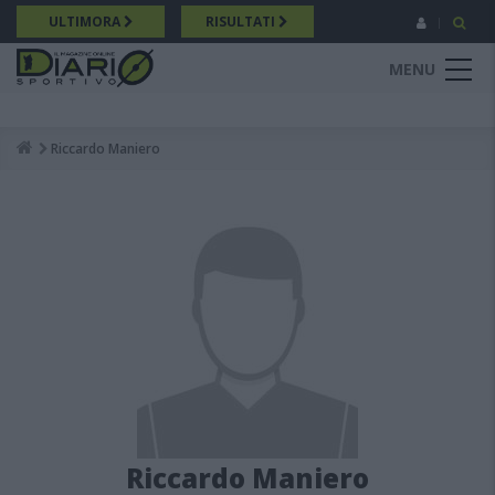
Salta
ULTIMORA
RISULTATI
al
contenuto
MENU
principale
Riccardo Maniero
Breadcrumb
Riccardo Maniero