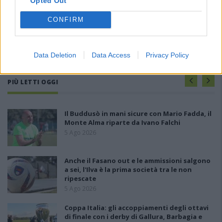
Opted Out
CONFIRM
Data Deletion
Data Access
Privacy Policy
PIÙ LETTI OGGI
Il Buddusò in mani sicure con Mario Fadda, il
Monte Alma riparte da Ivano Falchi
5 Ago 2026
Anche il Fasano out e le ammissioni salgono
a sei, l'Ilva è la prima società tra le non
ripescate
5 Ago 2026
Coppa Italia: gli accoppiamenti degli ottavi
di finale con i derby di Gallura, Barbagia e