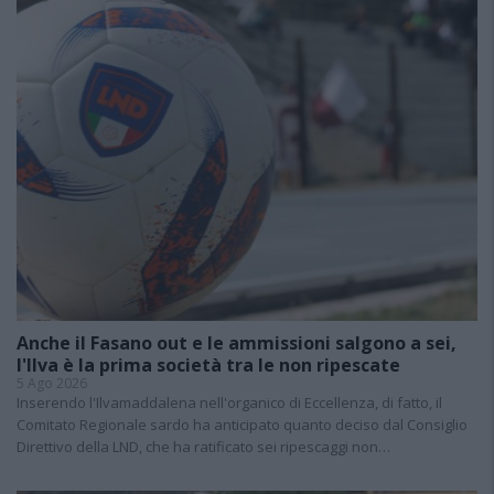
Anche il Fasano out e le ammissioni salgono a sei,
l'Ilva è la prima società tra le non ripescate
5 Ago 2026
Inserendo l'Ilvamaddalena nell'organico di Eccellenza, di fatto, il
Comitato Regionale sardo ha anticipato quanto deciso dal Consiglio
Direttivo della LND, che ha ratificato sei ripescaggi non…