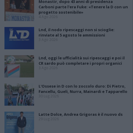
Monastir, dopo 43 anni di presidenza
Carboni parte l'era Fuke: «Tenere la D con un
progetto sostenibile»
4 Ago 2026
Lnd, il nodo ripescaggi non si scioglie:
rinviate al 5 agosto le ammissioni
3 Ago 2026
Lnd, oggi le ufficialità sui ripescaggi e poi il
CR sardo può completare i propri organici
3 Ago 2026
L'Ossese in D con lo zoccolo duro: Di Pietro,
Fancellu, Gueli, Nurra, Mainardi e Tapparello
30 Lug 2026
Latte Dolce, Andrea Grigoras è il nuovo ds
29 Lug 2026