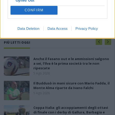
Opted Out
CONFIRM
Data Deletion
Data Access
Privacy Policy
PIÙ LETTI OGGI
Anche il Fasano out e le ammissioni salgono
a sei, l'Ilva è la prima società tra le non
ripescate
5 Ago 2026
Il Buddusò in mani sicure con Mario Fadda, il
Monte Alma riparte da Ivano Falchi
5 Ago 2026
Coppa Italia: gli accoppiamenti degli ottavi
di finale con i derby di Gallura, Barbagia e