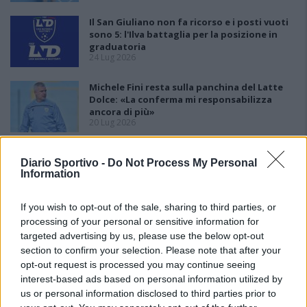
Il San Giuliano non fa ricorso e i posti vuoti
sono 5: l'Ilva battaglia per la posizione in
graduatoria
24 Lug 2026
Michele Fini resta sulla panchina del Latte
Dolce: «La conferma mi responsabilizza
ancora di più»
20 Lug 2026
Ossese, la prima volta in serie D è con mister
Diario Sportivo -
Do Not Process My Personal
promozione Carlo Cotroneo
Information
13 Lug 2026
If you wish to opt-out of the sale, sharing to third parties, or
processing of your personal or sensitive information for
targeted advertising by us, please use the below opt-out
section to confirm your selection. Please note that after your
opt-out request is processed you may continue seeing
interest-based ads based on personal information utilized by
us or personal information disclosed to third parties prior to