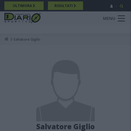
Salta
ULTIMORA
RISULTATI
al
contenuto
MENU
principale
Salvatore Giglio
Breadcrumb
Salvatore Giglio