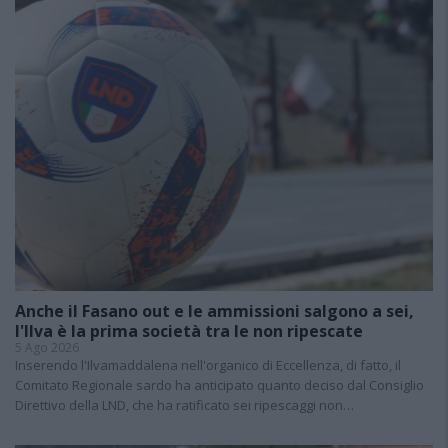
Anche il Fasano out e le ammissioni salgono a sei,
l'Ilva è la prima società tra le non ripescate
5 Ago 2026
Inserendo l'Ilvamaddalena nell'organico di Eccellenza, di fatto, il
Comitato Regionale sardo ha anticipato quanto deciso dal Consiglio
Direttivo della LND, che ha ratificato sei ripescaggi non…