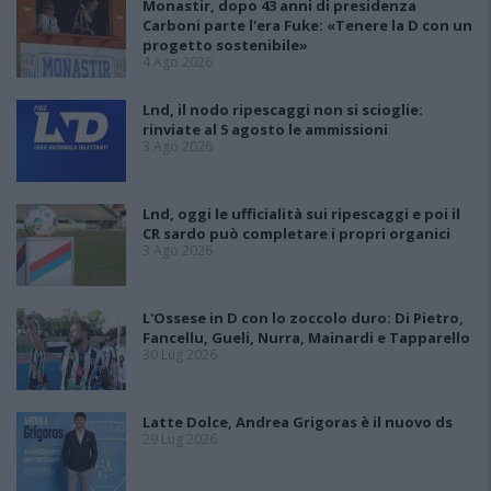
Monastir, dopo 43 anni di presidenza
Carboni parte l'era Fuke: «Tenere la D con un
progetto sostenibile»
4 Ago 2026
Lnd, il nodo ripescaggi non si scioglie:
rinviate al 5 agosto le ammissioni
3 Ago 2026
Lnd, oggi le ufficialità sui ripescaggi e poi il
CR sardo può completare i propri organici
3 Ago 2026
L'Ossese in D con lo zoccolo duro: Di Pietro,
Fancellu, Gueli, Nurra, Mainardi e Tapparello
30 Lug 2026
Latte Dolce, Andrea Grigoras è il nuovo ds
29 Lug 2026