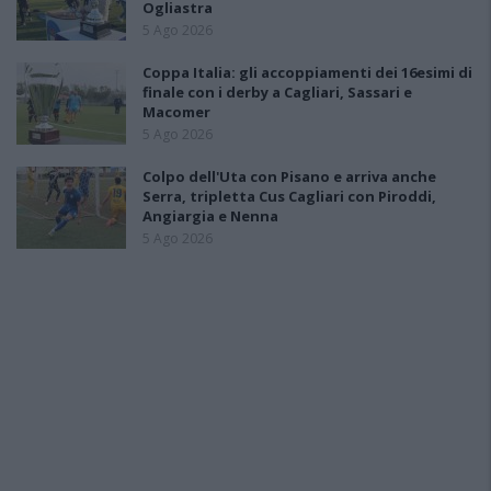
Ogliastra
5 Ago 2026
Coppa Italia: gli accoppiamenti dei 16esimi di
finale con i derby a Cagliari, Sassari e
Macomer
5 Ago 2026
Colpo dell'Uta con Pisano e arriva anche
Serra, tripletta Cus Cagliari con Piroddi,
Angiargia e Nenna
5 Ago 2026