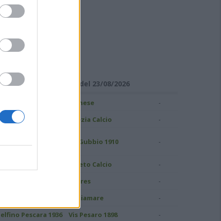
ISULTATI DI SERIE C
Girone B - Giornata 1 del 23/08/2026
-
ampobasso
Pianese
-
S Grosseto 1912
Spezia Calcio
uidonia Montecelio
-
AS Gubbio 1910
937
-
atina Calcio
Pineto Calcio
-
ivorno
Torres
-
.C. Perugia
Ostiamare
-
elfino Pescara 1936
Vis Pesaro 1898