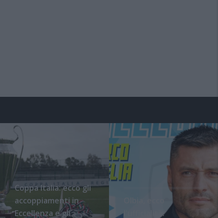
Coppa Italia: ecco gli
accoppiamenti in
Olbia, ecco
Eccellenza e gli
l'ufficialità: