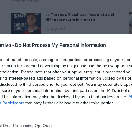
come avversari…
La Torres ufficializza l'acquisto del
difensore Gabriele Berto
15 Lug 2026
:
Torres, arriva in prestito dalla
rtivo -
Do Not Process My Personal Information
Cremonese il difensore centrale
Scaringi
to opt-out of the sale, sharing to third parties, or processing of your per
10 Lug 2026
formation for targeted advertising by us, please use the below opt-out s
r selection. Please note that after your opt-out request is processed y
eing interest-based ads based on personal information utilized by us or
Torres, primo acquisto: Nicholas
disclosed to third parties prior to your opt-out. You may separately opt-
Pennington firma un biennale
losure of your personal information by third parties on the IAB’s list of
7 Lug 2026
. This information may also be disclosed by us to third parties on the
IA
Participants
that may further disclose it to other third parties.
Torres, Greco confermato e
contratto fino al 2028: «Ha
dimostrato attaccamento e valori
importanti»
l Data Processing Opt Outs