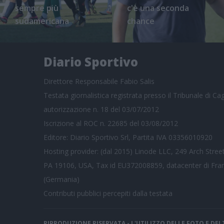
sempre più
c'è una seconda
sudamericana
chance
Diario Sportivo
Direttore Responsabile Fabio Salis
Testata giornalistica registrata presso il Tribunale di Cagl
autorizzazione n. 18 del 03/07/2012
Iscrizione al ROC n. 22685 del 03/08/2012
Editore: Diario Sportivo Srl, Partita IVA 03356010920
Hosting provider: (dal 2015) Linode LLC, 249 Arch Street
PA 19106, USA, Tax id EU372008859, datacenter di Fra
(Germania)
Contributi pubblici
percepiti dalla testata
RIPRODUZIONE RISERVATA - L'UTILIZZO DELLE FOTO E DE