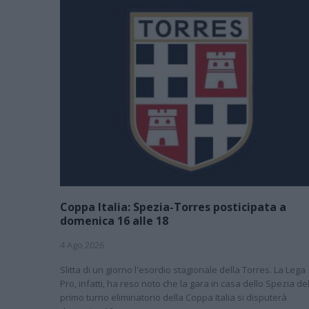
Coppa Italia: Spezia-Torres posticipata a
domenica 16 alle 18
4 Ago 2026
Slitta di un giorno l'esordio stagionale della Torres. La Lega
Pro, infatti, ha reso noto che la gara in casa dello Spezia de
primo turno eliminatorio della Coppa Italia si disputerà