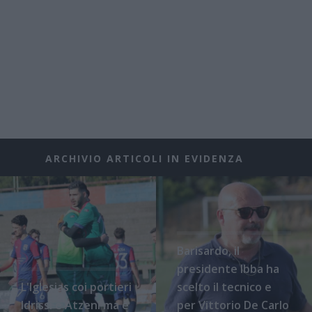
ARCHIVIO ARTICOLI IN EVIDENZA
Barisardo, il
presidente Ibba ha
L'Iglesias coi portieri
scelto il tecnico e
Idrissi e Atzeni ma è
per Vittorio De Carlo