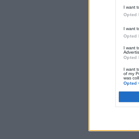
I want t
Opted 
I want t
Opted 
I want 
Advertis
Opted 
I want t
of my P
was col
Opted 