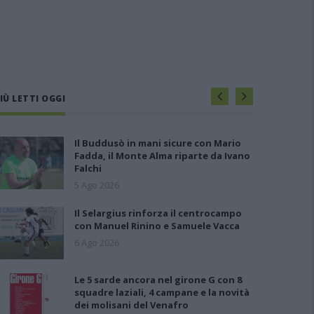
IÙ LETTI OGGI
Il Buddusò in mani sicure con Mario
Fadda, il Monte Alma riparte da Ivano
Falchi
5 Ago 2026
Il Selargius rinforza il centrocampo
con Manuel Rinino e Samuele Vacca
6 Ago 2026
Le 5 sarde ancora nel girone G con 8
squadre laziali, 4 campane e la novità
dei molisani del Venafro