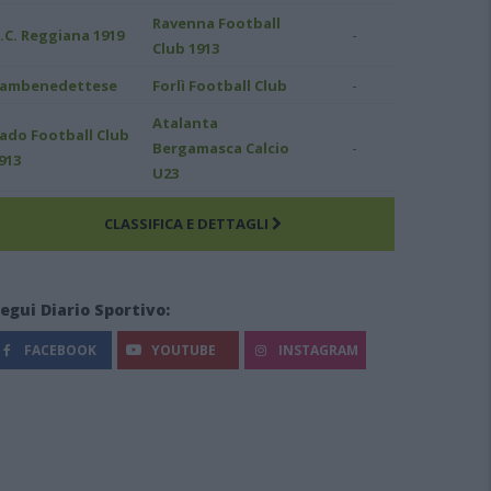
Ravenna Football
-
.C. Reggiana 1919
Club 1913
-
ambenedettese
Forlì Football Club
Atalanta
ado Football Club
-
Bergamasca Calcio
913
U23
CLASSIFICA E DETTAGLI
egui Diario Sportivo:
FACEBOOK
YOUTUBE
INSTAGRAM