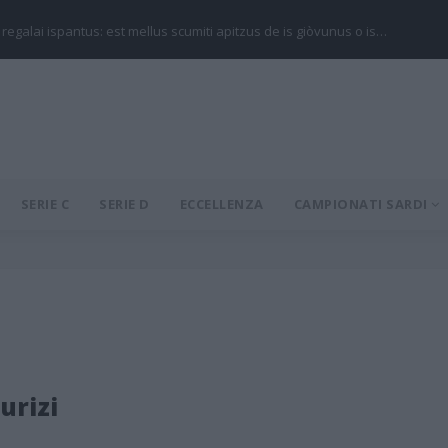
 regalai ispantus: est mellus scumiti apitzus de is giòvunus o is…
SERIE C
SERIE D
ECCELLENZA
CAMPIONATI SARDI
urizi