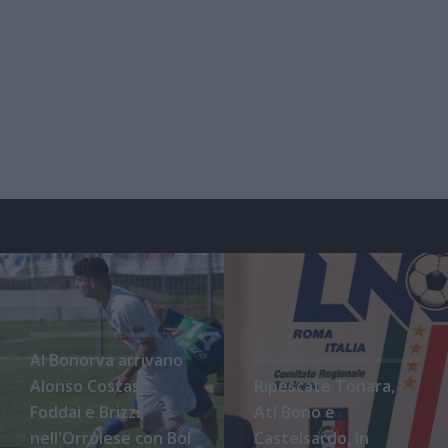
Al Bonorva arrivano
Alonso Costas,
Ripescate Tonara,
Foddai e Brizzi,
Atl Bono e
nell'Orrolese con Boi
Castelsardo, in