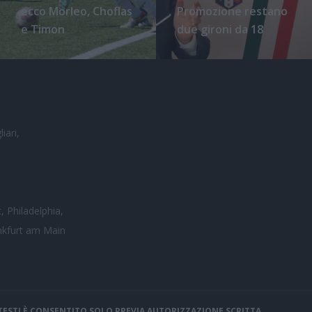
ecco Morleo, Choflas
Promozione restano
e Timon
due gironi da 18
iari,
, Philadelphia,
nkfurt am Main
I TESTI È CONSENTITO SOLO PREVIA AUTORIZZAZIONE SCRITTA