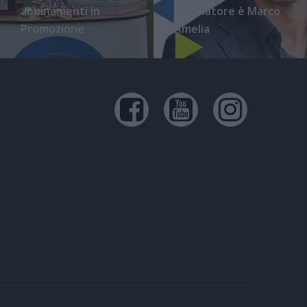
abbinamenti in
l'allenatore è Marco
Promozione
Amelia