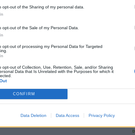
23 Giu 2026
o opt-out of the Sharing of my personal data.
In
o opt-out of the Sale of my Personal Data.
R
In
to opt-out of processing my Personal Data for Targeted
ing.
In
C
o opt-out of Collection, Use, Retention, Sale, and/or Sharing
ersonal Data that Is Unrelated with the Purposes for which it
U
lected.
Out
G
1
CONFIRM
L
L
Data Deletion
Data Access
Privacy Policy
A
D