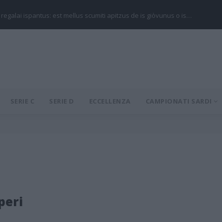
 regalai ispantus: est mellus scumiti apitzus de is giòvunus o is…
SERIE C
SERIE D
ECCELLENZA
CAMPIONATI SARDI
peri