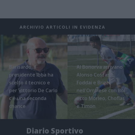
ARCHIVIO ARTICOLI IN EVIDENZA
Barisardo, il
Al Bonorva arrivano
presidente Ibba ha
Alonso Costas,
scelto il tecnico e
Foddai e Brizzi,
per Vittorio De Carlo
nell'Orrolese con Boi
c'è una seconda
ecco Morleo, Choflas
chance
e Timon
Diario Sportivo