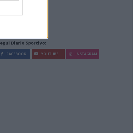
egui Diario Sportivo:
FACEBOOK
YOUTUBE
INSTAGRAM