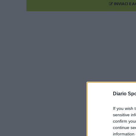
INVIACI E 
Diario Spo
If you wish 
sensitive in
confirm you
continue se
information 