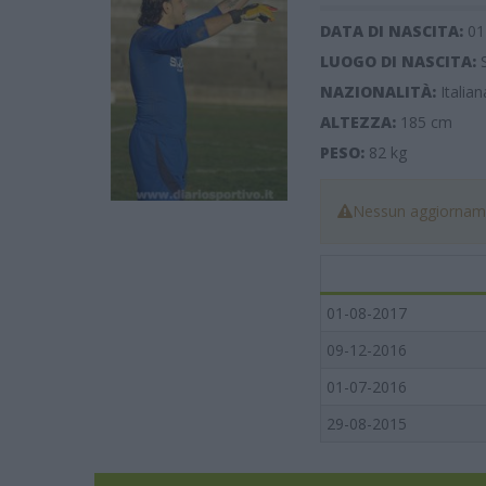
DATA DI NASCITA:
01
LUOGO DI NASCITA:
NAZIONALITÀ:
Italian
ALTEZZA:
185
cm
PESO:
82
kg
Nessun aggiorname
01-08-2017
09-12-2016
01-07-2016
29-08-2015