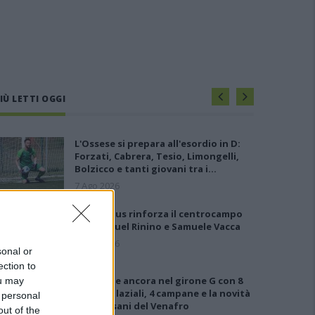
IÙ LETTI OGGI
L'Ossese si prepara all'esordio in D:
Forzati, Cabrera, Tesio, Limongelli,
Bolzicco e tanti giovani tra i…
7 Ago 2026
Il Selargius rinforza il centrocampo
con Manuel Rinino e Samuele Vacca
6 Ago 2026
sonal or
ection to
Le 5 sarde ancora nel girone G con 8
ou may
squadre laziali, 4 campane e la novità
 personal
dei molisani del Venafro
out of the