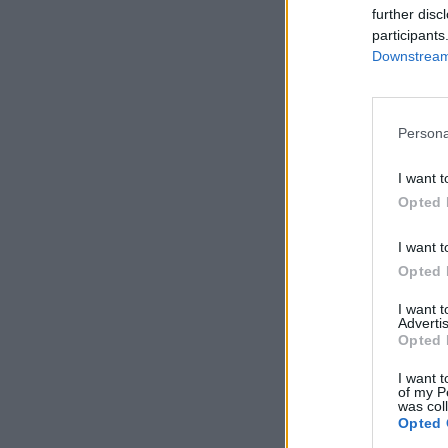
further disc
participants
Downstream 
Persona
I want t
Opted 
I want t
Opted 
I want 
Advertis
Opted 
I want t
of my P
was col
Opted 