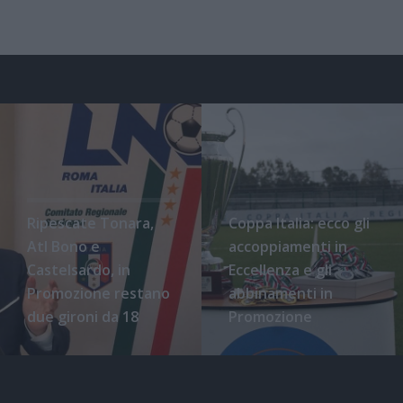
Ripescate Tonara,
Coppa Italia: ecco gli
Atl Bono e
accoppiamenti in
Castelsardo, in
Eccellenza e gli
Promozione restano
abbinamenti in
due gironi da 18
Promozione