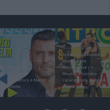
Al Bonorva il bomber
Meloni, nella
Olbia, ecco
Macomerese c'è
l'ufficialità:
Moussa e tornano
l'allenatore è Marco
Cataruozzolo, Foddai
Amelia
e Vidili