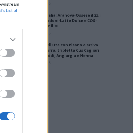
6 Ago 2026
 downstream
B’s List of
Coppa Italia: Aranova-Ossese il 23, i
derby Budoni-Latte Dolce e COS-
Monastir il 30
6 Ago 2026
Colpo dell'Uta con Pisano e arriva
anche Serra, tripletta Cus Cagliari
con Piroddi, Angiargia e Nenna
5 Ago 2026