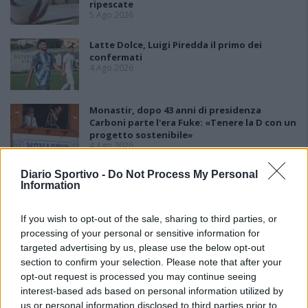
ripescate
5 Ago 2026
Latte Dolce, Luigi Piredda il primo dei
confermati
4 Ago 2026
Monastir, dopo 43 anni di presidenza
Carboni parte l'era Fuke: «Tenere la D con un
progetto sostenibile»
4 Ago 2026
Diario Sportivo -
Do Not Process My Personal
Lnd, il nodo ripescaggi non si scioglie:
Information
rinviate al 5 agosto le ammissioni
3 Ago 2026
If you wish to opt-out of the sale, sharing to third parties, or
processing of your personal or sensitive information for
targeted advertising by us, please use the below opt-out
section to confirm your selection. Please note that after your
opt-out request is processed you may continue seeing
interest-based ads based on personal information utilized by
us or personal information disclosed to third parties prior to