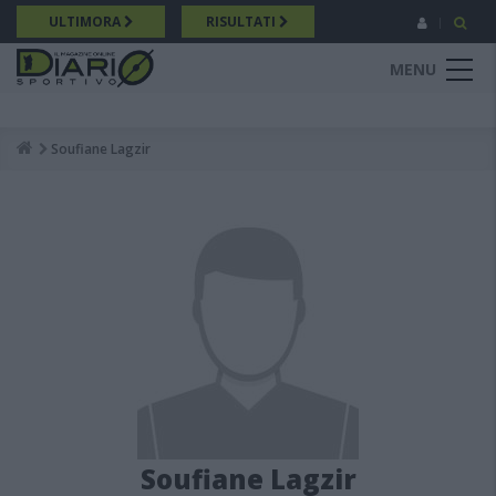
Salta
ULTIMORA
RISULTATI
al
contenuto
MENU
principale
Soufiane Lagzir
Breadcrumb
Soufiane Lagzir