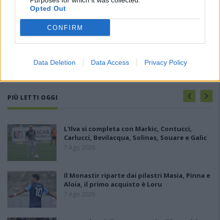
Purposes for which it was collected.
Opted Out
CONFIRM
Data Deletion
Data Access
Privacy Policy
PIÙ LETTI OGGI
L'Ilva si completa con Markic, Contucci,
Carlucci, Bevilacqua, Solinas, Souare e Galic
7 Ago 2026
Il Monastir riparte dai pilastri Masia, Pinna e
Aloia, il primo acquisto è Loru
7 Ago 2026