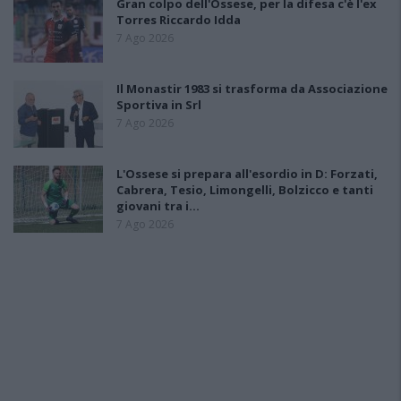
Gran colpo dell'Ossese, per la difesa c'è l'ex
Torres Riccardo Idda
7 Ago 2026
Il Monastir 1983 si trasforma da Associazione
Sportiva in Srl
7 Ago 2026
L'Ossese si prepara all'esordio in D: Forzati,
Cabrera, Tesio, Limongelli, Bolzicco e tanti
giovani tra i…
7 Ago 2026