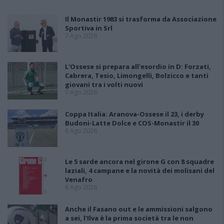
Il Monastir 1983 si trasforma da Associazione
Sportiva in Srl
7 Ago 2026
L'Ossese si prepara all'esordio in D: Forzati,
Cabrera, Tesio, Limongelli, Bolzicco e tanti
giovani tra i volti nuovi
7 Ago 2026
Coppa Italia: Aranova-Ossese il 23, i derby
Budoni-Latte Dolce e COS-Monastir il 30
6 Ago 2026
Le 5 sarde ancora nel girone G con 8 squadre
laziali, 4 campane e la novità dei molisani del
Venafro
6 Ago 2026
Anche il Fasano out e le ammissioni salgono
a sei, l'Ilva è la prima società tra le non