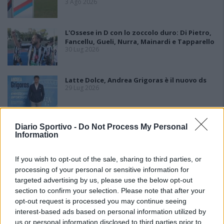
3 Ago 2026
L'Ossese in D con lo zoccolo duro: Di Pietro,
Fancellu, Gueli, Nurra, Mainardi e Tapparello
30 Lug 2026
Latte Dolce, Andrea Grigoras è il nuovo ds
29 Lug 2026
Diario Sportivo -
Do Not Process My Personal
Il San Giuliano non fa ricorso e i posti vuoti
Information
sono 5: l'Ilva battaglia per la posizione in
graduatoria
24 Lug 2026
If you wish to opt-out of the sale, sharing to third parties, or
processing of your personal or sensitive information for
targeted advertising by us, please use the below opt-out
section to confirm your selection. Please note that after your
opt-out request is processed you may continue seeing
interest-based ads based on personal information utilized by
us or personal information disclosed to third parties prior to