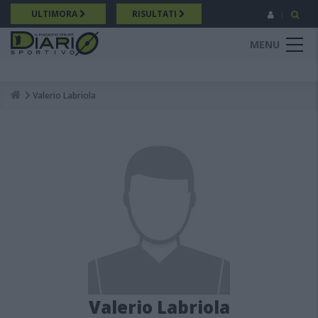
Salta
ULTIMORA
RISULTATI
al
contenuto
MENU
principale
Valerio Labriola
Breadcrumb
Valerio Labriola