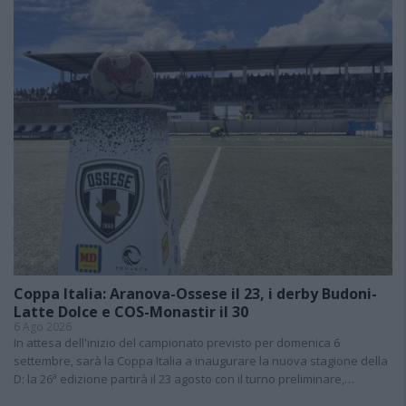
Coppa Italia: Aranova-Ossese il 23, i derby Budoni-
Latte Dolce e COS-Monastir il 30
6 Ago 2026
In attesa dell'inizio del campionato previsto per domenica 6
settembre, sarà la Coppa Italia a inaugurare la nuova stagione della
D: la 26ª edizione partirà il 23 agosto con il turno preliminare,…