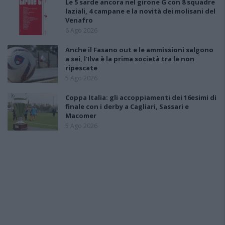
Le 5 sarde ancora nel girone G con 8 squadre
laziali, 4 campane e la novità dei molisani del
Venafro
6 Ago 2026
Anche il Fasano out e le ammissioni salgono
a sei, l'Ilva è la prima società tra le non
ripescate
5 Ago 2026
Coppa Italia: gli accoppiamenti dei 16esimi di
finale con i derby a Cagliari, Sassari e
Macomer
5 Ago 2026