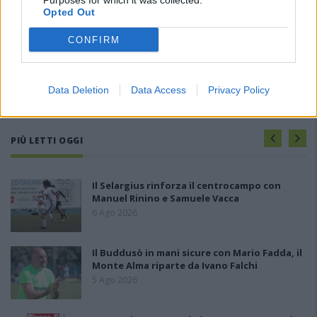
Purposes for which it was collected.
Opted Out
CONFIRM
Data Deletion
Data Access
Privacy Policy
PIÙ LETTI OGGI
Il Selargius rinforza il centrocampo con
Manuel Rinino e Samuele Vacca
6 Ago 2026
Il Buddusò in mani sicure con Mario Fadda, il
Monte Alma riparte da Ivano Falchi
5 Ago 2026