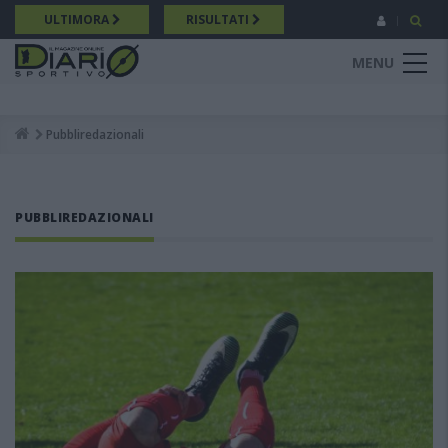
Salta
ULTIMORA
RISULTATI
al
contenuto
MENU
principale
Pubbliredazionali
Breadcrumb
PUBBLIREDAZIONALI