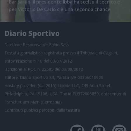
Barisardo, il presidente Ibba ha scelto il tecnico e
per Vittorio De Carlo c'è una seconda chance
Diario Sportivo
Direttore Responsabile Fabio Salis
Testata giornalistica registrata presso il Tribunale di Cagliari,
autorizzazione n. 18 del 03/07/2012
Iscrizione al ROC n. 22685 del 03/08/2012
Editore: Diario Sportivo Srl, Partita IVA 03356010920
Hosting provider: (dal 2015) Linode LLC, 249 Arch Street,
Philadelphia, PA 19106, USA, Tax id EU372008859, datacenter di
Frankfurt am Main (Germania)
Contributi pubblici
percepiti dalla testata