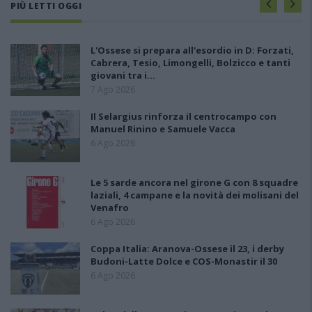
PIÙ LETTI OGGI
L'Ossese si prepara all'esordio in D: Forzati,
Cabrera, Tesio, Limongelli, Bolzicco e tanti
giovani tra i…
7 Ago 2026
Il Selargius rinforza il centrocampo con
Manuel Rinino e Samuele Vacca
6 Ago 2026
Le 5 sarde ancora nel girone G con 8 squadre
laziali, 4 campane e la novità dei molisani del
Venafro
6 Ago 2026
Coppa Italia: Aranova-Ossese il 23, i derby
Budoni-Latte Dolce e COS-Monastir il 30
6 Ago 2026