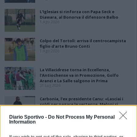
L'Iglesias si rinforza con Papa Seck e
Diawara, al Bonorva il difensore Balbo
1 Ago 2026
Colpo del Tortolì: arriva il centrocampista
figlio d'arte Bruno Conti
1 Ago 2026
La Villacidrese torna in Eccellenza,
l'Antiochense va in Promozione, Golfo
Aranci e La Salle salgono in Prima
31 Lug 2026
Carbonia, l'ex presidente Canu: «Lasciai i
soldi per pagare le vertenze, Meloni si
assuma le responsabilità»
31 Lug 2026
Diario Sportivo -
Do Not Process My Personal
Information
Il Carbonia non si iscrive, Meloni:
«Impossibilitati nel far fronte alle vertenze
If you wish to opt-out of the sale, sharing to third parties, or