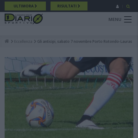
Salta
ULTIMORA
RISULTATI
al
contenuto
MENU
principale
Eccellenza
Gli anticipi, sabato 7 novembre Porto Rotondo-Lauras
Breadcrumb