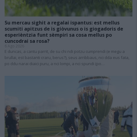
Su mercau sighit a regalai ispantus: est mellus
scumiti apitzus de is giòvunus o is giogadoris de
esperièntzia funt sèmpiri sa cosa mellus po
cuncodrai sa rosa?
6 Ago 2026
E duncas, a cantu parrit, de su chi ndi potzu cumprendi (e megu a
brullai, est bastanti craru, berus?), seus arribbaus, nci dda eus fata,
po ddu narai diaici puru, a nci lompi, a nci spundi (po…