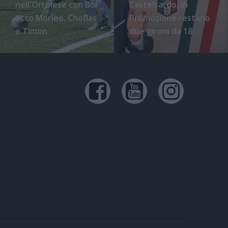
nell'Orrolese con Boi
Castelsardo, in
ecco Morleo, Choflas
Promozione restano
e Timon
due gironi da 18