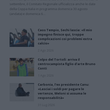
settembre, il Comitato Regionale ufficializza anche le date
della Coppa Italia in programma domenica 30 agosto
(andata) e domenica 6…
Caos Tempio, Sechi lascia: «Il mio
impegno finisce qui, troppe
complicazioni coi problemi extra
calcio»
2 Ago 2026
Colpo del Tortolì: arriva il
centrocampista figlio d'arte Bruno
Conti
1 Ago 2026
Carbonia, l'ex presidente Canu:
«Lasciai i soldi per pagare le
vertenze, Meloni si assuma le
responsabilità»
31 Lug 2026