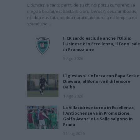
E duncas, a cantu parrit, de su chi ndi potzu cumprendi (e
megu a brullai, est bastanti craru, berus?), seus arribbaus,
nci dda eus fata, po ddu narai diaici puru, a nci lompi, a nci
spundi (po…
Il CR sardo esclude anche l'Olbia:
l'Usinese è in Eccellenza, il Fonni sale
in Promozione
5 Ago 2026
L'Iglesias si rinforza con Papa Seck e
Diawara, al Bonorva il difensore
Balbo
1 Ago 2026
La Villacidrese torna in Eccellenza,
l'Antiochense va in Promozione,
Golfo Aranci e La Salle salgono in
Prima
31 Lug 2026