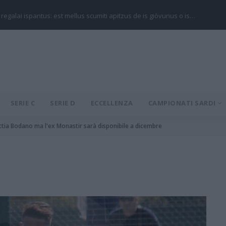
 regalai ispantus: est mellus scumiti apitzus de is giòvunus o is…
SERIE C
SERIE D
ECCELLENZA
CAMPIONATI SARDI
ttia Bodano ma l'ex Monastir sarà disponibile a dicembre