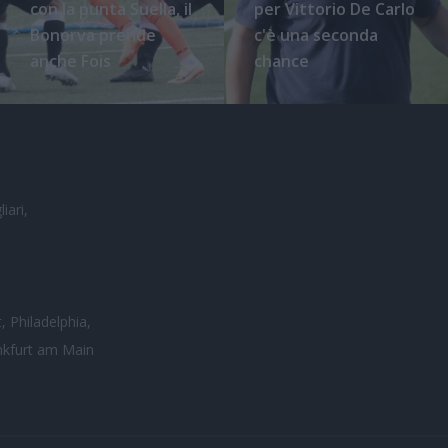
con la punta Suella, il
per Vittorio De Carlo
Bonorva prende
c'è una seconda
anche Fois
chance
iari,
, Philadelphia,
nkfurt am Main