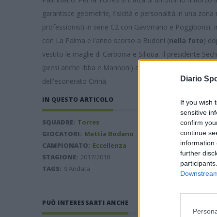
garantisce geometrie, fisicità e personalità in una zona
professionisti in serie C2 con Gavorrano e Poggibonsi, i
con La Palma e l'anno scorso a Budoni (
nella foto
) do
vestito le maglie di Carbonia e Siliqua. Il presidente Sec
(presi anche Ibba e Mannoni) affidata da alcune settima
Diario Spo
dell'esonerato Cirinà.
IN QUESTO ARTICOLO
If you wish 
sensitive in
SQUADRE:
Torres
confirm you
continue se
GIOCATORI:
Mattia Bodano
information 
CAMPIONATO:
Eccellenza
further disc
STAGIONE:
2017/2018
participants
TAGS:
9 Andata
Downstream 
PUÒ INTERESSARTI ANCHE
Persona