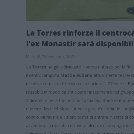
La Torres rinforza il centr
l'ex Monastir sarà disponibi
Martedì, 7 Novembre, 2017
La
Torres
ha già individuato il primo rinforzo per la fin
il centrocampista
Mattia Bodano
attualmente tesserato
dei disaccordi con il tecnico e la società. Il 27enne di 
rossoblù in modo da anticipare l'inserimento nel gruppo
3 dicembre nella trasferta di Castiadas. Bodano era pr
numero dieci del Monastir nella gara d'esordio in campi
contro Muravera e Taloro prima di entrare in rotta di co
avventura. In rossoblù ritroverà alcuni ex compagni del
Palmisano. Per la Torres si tratta di un ottimo rinforzo in