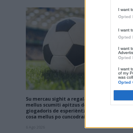
I want t
Opted 
I want t
Opted 
I want 
Advertis
Opted 
I want t
of my P
was col
Opted 
Su mercau sighit a regalai ispantus: est
mellus scumiti apitzus de is giòvunus o is
giogadoris de esperièntzia funt sèmpiri sa
cosa mellus po cuncodrai sa rosa?
6 Ago 2026