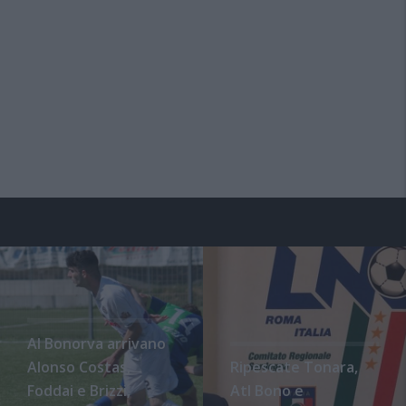
Al Bonorva arrivano
Alonso Costas,
Ripescate Tonara,
Foddai e Brizzi,
Atl Bono e