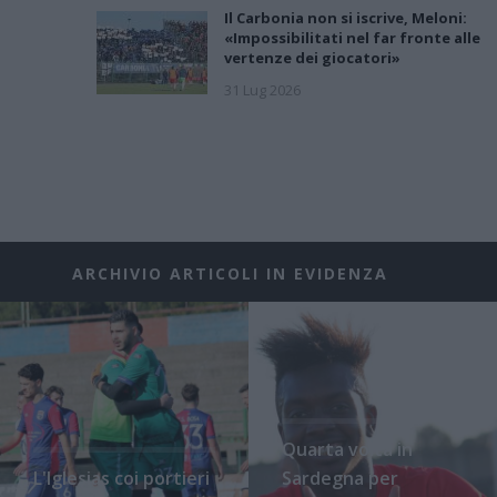
Il Carbonia non si iscrive, Meloni:
«Impossibilitati nel far fronte alle
vertenze dei giocatori»
31 Lug 2026
ARCHIVIO ARTICOLI IN EVIDENZA
Quarta volta in
L'Iglesias coi portieri
Sardegna per