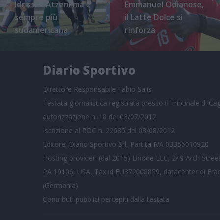
Idrissi e Atzeni ma è
Emmanuel Odianose,
sempre più
il Latte Dolce si
sudamericana
rinforza
Diario Sportivo
Direttore Responsabile Fabio Salis
Testata giornalistica registrata presso il Tribunale di Cagl
autorizzazione n. 18 del 03/07/2012
Iscrizione al ROC n. 22685 del 03/08/2012
Editore: Diario Sportivo Srl, Partita IVA 03356010920
Hosting provider: (dal 2015) Linode LLC, 249 Arch Street
PA 19106, USA, Tax id EU372008859, datacenter di Fra
(Germania)
Contributi pubblici
percepiti dalla testata