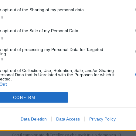
o opt-out of the Sharing of my personal data.
In
o opt-out of the Sale of my Personal Data.
In
S
to opt-out of processing my Personal Data for Targeted
ing.
In
o opt-out of Collection, Use, Retention, Sale, and/or Sharing
ersonal Data that Is Unrelated with the Purposes for which it
lected.
Out
CONFIRM
Coppa Italia: gli accoppiamenti degli ottavi di
finale con i derby di Gallura, Barbagia e
Ogliastra
Data Deletion
Data Access
Privacy Policy
5 Ago 2026
Con il campionato di Eccellenza che avrà inizio domenica 13