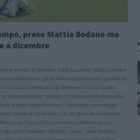
ocampo, preso Mattia Bodano ma
le a dicembre
P
estra di mercato di dicembre. Il club sassarese, infatti, tessererà
 per il Monastir ma già da diverse settimane fuori squadra per
Bacu Abis ha già partecipato agli allenamenti con la squadra
 ed essere pronto per l'esordio che potrà avvenire il prossimo
esente al Vanni Sanna lo scorso 17 settembre con la maglia
onato quando la Torres vinse 2-0, poi giocò anche le partite
llisione con i biancazzurri e terminare anzitempo la sua
 Tergu come Caterisano, Minutolo, Spanu, Selva, Borrielli e
 cabina di regia con il calciatore cresciuto nel Cagliari che