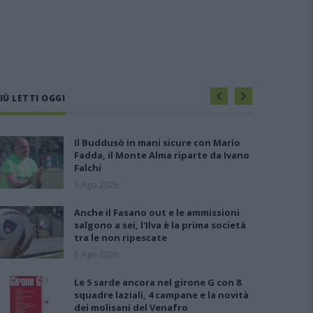
IÙ LETTI OGGI
Il Buddusò in mani sicure con Mario
Fadda, il Monte Alma riparte da Ivano
Falchi
5 Ago 2026
Anche il Fasano out e le ammissioni
salgono a sei, l'Ilva è la prima società
tra le non ripescate
5 Ago 2026
Le 5 sarde ancora nel girone G con 8
squadre laziali, 4 campane e la novità
dei molisani del Venafro