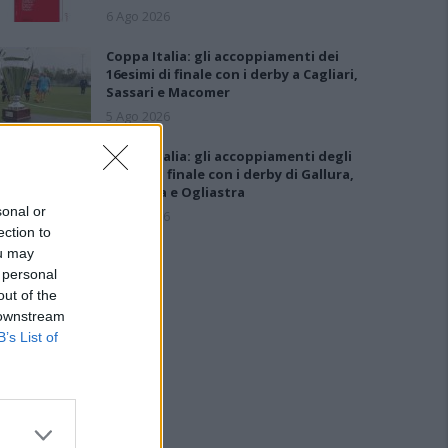
6 Ago 2026
Coppa Italia: gli accoppiamenti dei
16esimi di finale con i derby a Cagliari,
Sassari e Macomer
5 Ago 2026
Coppa Italia: gli accoppiamenti degli
ottavi di finale con i derby di Gallura,
Barbagia e Ogliastra
sonal or
5 Ago 2026
ection to
ou may
 personal
out of the
 downstream
B’s List of