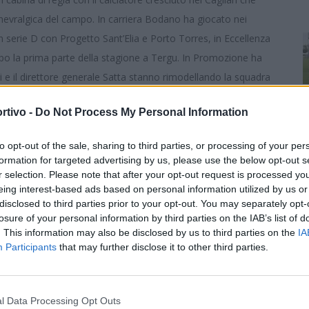
 nevralgica del campo. In carriera Bodano ha giocato nei
n serie D con Progetto Sant’Elia e Porto Torres, in Eccellenza
po la prima parte della stagione a Tergu. In Promozione ha
hi e il direttore generale Satta stanno rimodellando la squadra
ne al tecnico Pino Tortora chiamato in sostituzione
rtivo -
Do Not Process My Personal Information
to opt-out of the sale, sharing to third parties, or processing of your per
formation for targeted advertising by us, please use the below opt-out s
r selection. Please note that after your opt-out request is processed y
eing interest-based ads based on personal information utilized by us or
disclosed to third parties prior to your opt-out. You may separately opt-
losure of your personal information by third parties on the IAB’s list of
. This information may also be disclosed by us to third parties on the
IA
Participants
that may further disclose it to other third parties.
l Data Processing Opt Outs