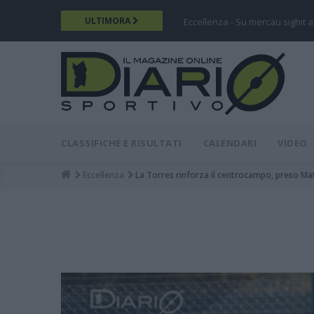
Salta
ULTIMORA
Eccellenza - Su mercau sighit a
al
contenuto
principale
DIARIO
MAIN
CLASSIFICHE E RISULTATI
CALENDARI
VIDEO
MENU
Eccellenza
La Torres rinforza il centrocampo, preso Ma
Breadcrumb