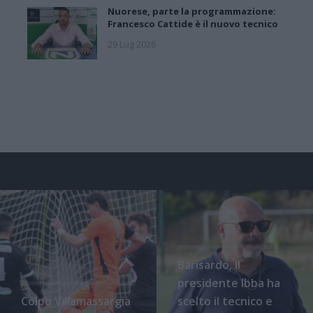
Nuorese, parte la programmazione:
Francesco Cattide è il nuovo tecnico
29 Lug 2026
Barisardo, il
presidente Ibba ha
Colpo Villamassargia
scelto il tecnico e