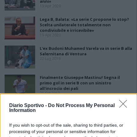
anni»
19 Apr 2020
Lega B, Balata: «La serie C propone lo stop?
Scelta unilaterale totalmente non
condivisibile e irricevibile»
19 Apr 2020
L'ex Budoni Muhamed Varela va in serie B alla
Salernitana di Ventura
22 Lug 2019
Finalmente Giuseppe Mastinu! Segna il
primo gol in serie B con un sinistro
all'incrocio dei pali
21 Ott 2017
Diario Sportivo -
Do Not Process My Personal
Sofiane Kadi ha detto sì alla Salernitana, per
Information
l'ex Lanusei un contratto triennale e andrà
in ritiro coi granata
10 Lug 2017
If you wish to opt-out of the sale, sharing to third parties, or
processing of your personal or sensitive information for
Spezia, Mastinu pronto a timbrare in serie B: