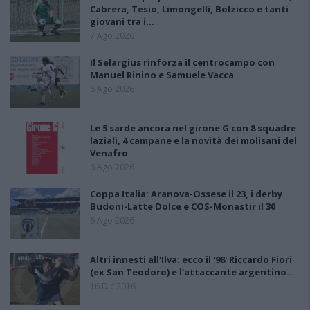
Cabrera, Tesio, Limongelli, Bolzicco e tanti
giovani tra i…
7 Ago 2026
Il Selargius rinforza il centrocampo con
Manuel Rinino e Samuele Vacca
6 Ago 2026
Le 5 sarde ancora nel girone G con 8 squadre
laziali, 4 campane e la novità dei molisani del
Venafro
6 Ago 2026
Coppa Italia: Aranova-Ossese il 23, i derby
Budoni-Latte Dolce e COS-Monastir il 30
6 Ago 2026
Altri innesti all'Ilva: ecco il '98' Riccardo Fiori
(ex San Teodoro) e l'attaccante argentino…
16 Dic 2016