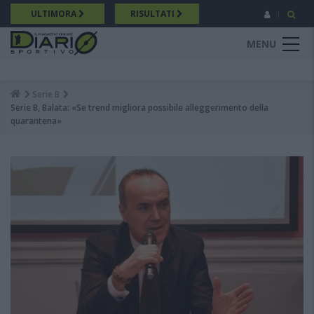
Salta
ULTIMORA
RISULTATI
al
contenuto
MENU
principale
Serie B
Breadcrumb
Serie B, Balata: «Se trend migliora possibile alleggerimento della
quarantena»