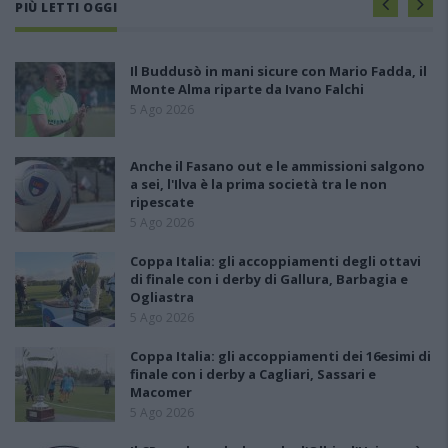
PIÙ LETTI OGGI
Il Buddusò in mani sicure con Mario Fadda, il
Monte Alma riparte da Ivano Falchi
5 Ago 2026
Anche il Fasano out e le ammissioni salgono
a sei, l'Ilva è la prima società tra le non
ripescate
5 Ago 2026
Coppa Italia: gli accoppiamenti degli ottavi
di finale con i derby di Gallura, Barbagia e
Ogliastra
5 Ago 2026
Coppa Italia: gli accoppiamenti dei 16esimi di
finale con i derby a Cagliari, Sassari e
Macomer
5 Ago 2026