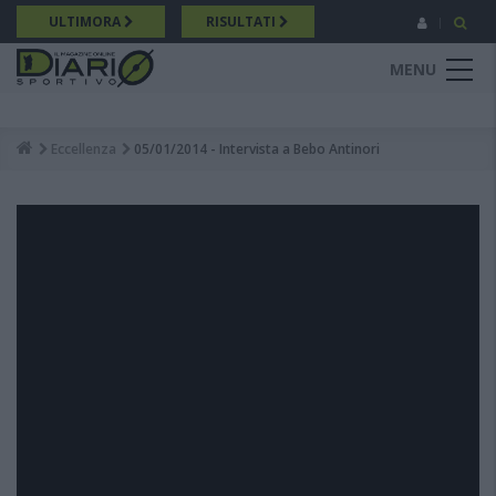
Salta
ULTIMORA
RISULTATI
al
contenuto
MENU
principale
Eccellenza
05/01/2014 - Intervista a Bebo Antinori
Breadcrumb