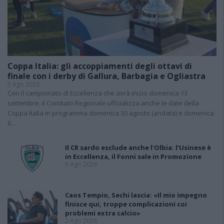
Coppa Italia: gli accoppiamenti degli ottavi di
finale con i derby di Gallura, Barbagia e Ogliastra
5 Ago 2026
Con il campionato di Eccellenza che avrà inizio domenica 13
settembre, il Comitato Regionale ufficializza anche le date della
Coppa Italia in programma domenica 30 agosto (andata) e domenica
6…
Il CR sardo esclude anche l'Olbia: l'Usinese è
in Eccellenza, il Fonni sale in Promozione
5 Ago 2026
Caos Tempio, Sechi lascia: «Il mio impegno
finisce qui, troppe complicazioni coi
problemi extra calcio»
2 Ago 2026