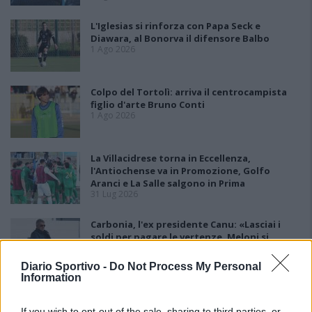
L'Iglesias si rinforza con Papa Seck e
Diawara, al Bonorva il difensore Balbo
1 Ago 2026
Colpo del Tortolì: arriva il centrocampista
figlio d'arte Bruno Conti
1 Ago 2026
La Villacidrese torna in Eccellenza,
l'Antiochense va in Promozione, Golfo
Aranci e La Salle salgono in Prima
31 Lug 2026
Carbonia, l'ex presidente Canu: «Lasciai i
soldi per pagare le vertenze, Meloni si
assuma le responsabilità»
31 Lug 2026
Diario Sportivo -
Do Not Process My Personal
Information
Il Carbonia non si iscrive, Meloni:
«Impossibilitati nel far fronte alle vertenze
If you wish to opt-out of the sale, sharing to third parties, or