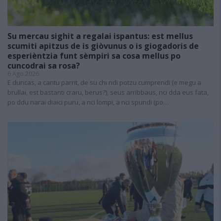
Su mercau sighit a regalai ispantus: est mellus
scumiti apitzus de is giòvunus o is giogadoris de
esperièntzia funt sèmpiri sa cosa mellus po
cuncodrai sa rosa?
6 Ago 2026
E duncas, a cantu parrit, de su chi ndi potzu cumprendi (e megu a
brullai, est bastanti craru, berus?), seus arribbaus, nci dda eus fata,
po ddu narai diaici puru, a nci lompi, a nci spundi (po…