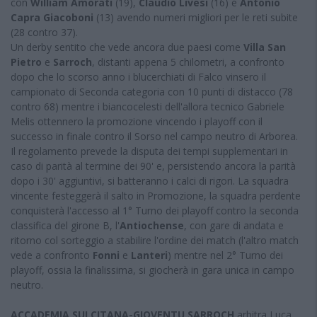
con
William Amorati
(19),
Claudio Livesi
(16) e
Antonio
Capra Giacoboni
(13) avendo numeri migliori per le reti subite
(28 contro 37).
Un derby sentito che vede ancora due paesi come
Villa San
Pietro
e
Sarroch
, distanti appena 5 chilometri, a confronto
dopo che lo scorso anno i blucerchiati di Falco vinsero il
campionato di Seconda categoria con 10 punti di distacco (78
contro 68) mentre i biancocelesti dell'allora tecnico Gabriele
Melis ottennero la promozione vincendo i playoff con il
successo in finale contro il Sorso nel campo neutro di Arborea.
Il regolamento prevede la disputa dei tempi supplementari in
caso di parità al termine dei 90' e, persistendo ancora la parità
dopo i 30' aggiuntivi, si batteranno i calci di rigori. La squadra
vincente festeggerà il salto in Promozione, la squadra perdente
conquisterà l'accesso al 1° Turno dei playoff contro la seconda
classifica del girone B, l'
Antiochense
, con gare di andata e
ritorno col sorteggio a stabilire l'ordine dei match (l'altro match
vede a confronto
Fonni
e
Lanteri
) mentre nel 2° Turno dei
playoff, ossia la finalissima, si giocherà in gara unica in campo
neutro.
ACCADEMIA SULCITANA-GIOVENTU SARROCH
arbitra Luca