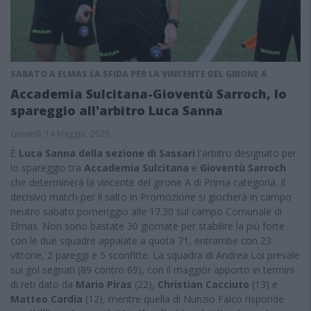
SABATO A ELMAS LA SFIDA PER LA VINCENTE DEL GIRONE A
Accademia Sulcitana-Gioventù Sarroch, lo
spareggio all'arbitro Luca Sanna
Giovedì, 14 Maggio, 2026
Ė
Luca Sanna
della sezione di Sassari
l'arbitro designato per
lo spareggio tra
Accademia Sulcitana
e
Gioventù Sarroch
che determinerà la vincente del girone A di Prima categoria. Il
decisivo match per il salto in Promozione si giocherà in campo
neutro sabato pomeriggio alle 17.30 sul campo Comunale di
Elmas. Non sono bastate 30 giornate per stabilire la più forte
con le due squadre appaiate a quota 71, entrambe con 23
vittorie, 2 pareggi e 5 sconfitte. La squadra di Andrea Loi prevale
sui gol segnati (89 contro 69), con il maggior apporto in termini
di reti dato da
Mario Piras
(22),
Christian Cacciuto
(13) e
Matteo Cardia
(12), mentre quella di Nunzio Falco risponde