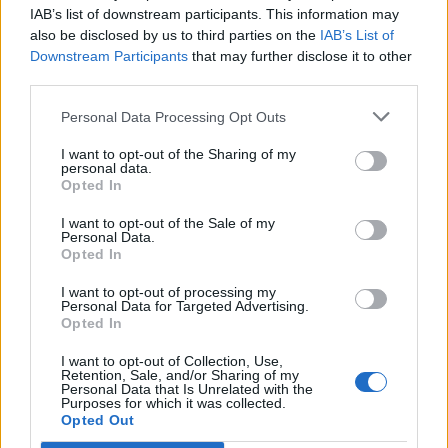
giusta determinazione»
IAB’s list of downstream participants. This information may
26 Mag 2026
also be disclosed by us to third parties on the
IAB’s List of
Downstream Participants
that may further disclose it to other
L'Antiochense all'atto finale, Piras: «Il Fonni
third parties.
è forte, batterlo sarebbe l'ennesima impresa
dei miei ragazzi»
Personal Data Processing Opt Outs
26 Mag 2026
I want to opt-out of the Sharing of my
Playout: Sestu, Santa Giusta, Silanus e
personal data.
Malaspina salve, Bariese, Barumini, Siniscola
Opted In
e Sennori in Seconda
25 Mag 2026
I want to opt-out of the Sale of my
Personal Data.
Opted In
I want to opt-out of processing my
Personal Data for Targeted Advertising.
Opted In
I want to opt-out of Collection, Use,
Retention, Sale, and/or Sharing of my
Personal Data that Is Unrelated with the
Purposes for which it was collected.
Opted Out