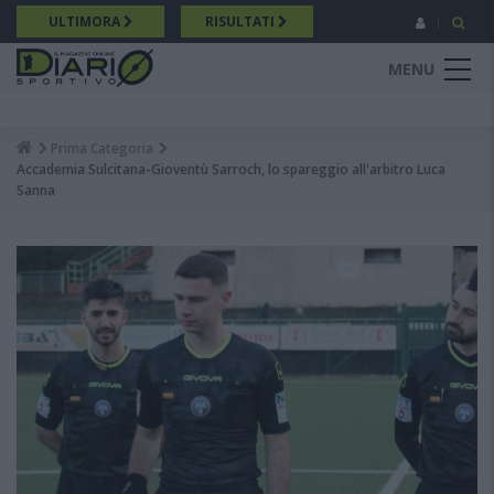
Salta
ULTIMORA
RISULTATI
al
contenuto
MENU
principale
Prima Categoria
Breadcrumb
Accademia Sulcitana-Gioventù Sarroch, lo spareggio all'arbitro Luca
Sanna