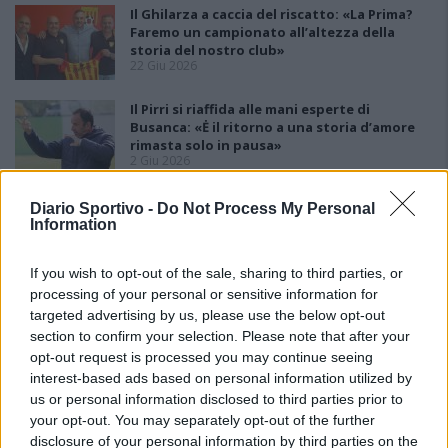
Il Ghilarza a caccia del riscatto: «La Prima?
Faremo un campionato all’altezza della
storia del nostro club»
22 Giu 2026
Il Pirri si riaffida alle mani esperte di
Busanca: «Ė il ritorno a una storia d’amore
rimasta solo in pausa»
2 Giu 2026
Finale playoff: l'Antiochense regola il Fonni
Diario Sportivo -
Do Not Process My Personal
nel finale, Madeddu e Cosa per il sogno
Information
Promozione
1 Giu 2026
If you wish to opt-out of the sale, sharing to third parties, or
processing of your personal or sensitive information for
Primu Categoria: is de su Fonne e is de
targeted advertising by us, please use the below opt-out
s'Antiochense s'ant a isfidai in sa partida
finali po custa stagioni; chini bincit at a podi
section to confirm your selection. Please note that after your
bisai s'artziada in su campionau de sa
opt-out request is processed you may continue seeing
Promotzioni
interest-based ads based on personal information utilized by
28 Mag 2026
us or personal information disclosed to third parties prior to
your opt-out. You may separately opt-out of the further
Il Fonni prepara la finale, Coinu: «Contro
l'Antiochense senza pressioni ma con la
disclosure of your personal information by third parties on the