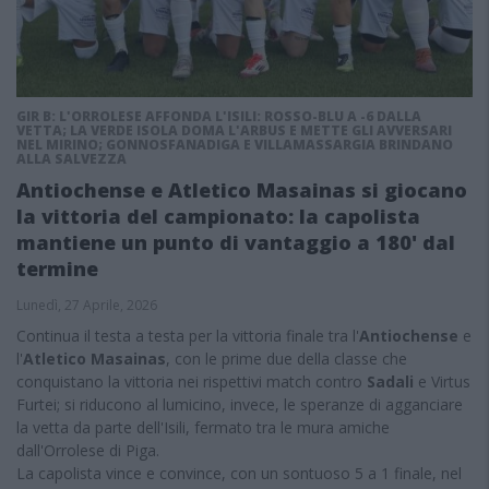
GIR B: L'ORROLESE AFFONDA L'ISILI: ROSSO-BLU A -6 DALLA
VETTA; LA VERDE ISOLA DOMA L'ARBUS E METTE GLI AVVERSARI
NEL MIRINO; GONNOSFANADIGA E VILLAMASSARGIA BRINDANO
ALLA SALVEZZA
Antiochense e Atletico Masainas si giocano
la vittoria del campionato: la capolista
mantiene un punto di vantaggio a 180' dal
termine
Lunedì, 27 Aprile, 2026
Continua il testa a testa per la vittoria finale tra l'
Antiochense
e
l'
Atletico Masainas
, con le prime due della classe che
conquistano la vittoria nei rispettivi match contro
Sadali
e Virtus
Furtei; si riducono al lumicino, invece, le speranze di agganciare
la vetta da parte dell'Isili, fermato tra le mura amiche
dall'Orrolese di Piga.
La capolista vince e convince, con un sontuoso 5 a 1 finale, nel