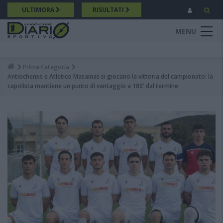
Salta
ULTIMORA
RISULTATI
al
contenuto
MENU
principale
Prima Categoria
Breadcrumb
Antiochense e Atletico Masainas si giocano la vittoria del campionato: la
capolista mantiene un punto di vantaggio a 180' dal termine