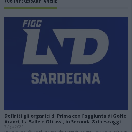
PUÒ INTERESSARTI ANCHE
Definiti gli organici di Prima con l'aggiunta di Golfo
Aranci, La Salle e Ottava, in Seconda 8 ripescaggi
7 Ago 2026
Dopo aver definito gli organici dei primi due campionati regionali, con