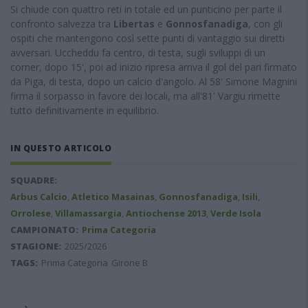
Si chiude con quattro reti in totale ed un punticino per parte il
confronto salvezza tra
Libertas
e
Gonnosfanadiga
, con gli
ospiti che mantengono così sette punti di vantaggio sui diretti
avversari. Uccheddu fa centro, di testa, sugli sviluppi di un
corner, dopo 15', poi ad inizio ripresa arriva il gol del pari firmato
da Piga, di testa, dopo un calcio d'angolo. Al 58' Simone Magnini
firma il sorpasso in favore dei locali, ma all'81' Vargiu rimette
tutto definitivamente in equilibrio.
IN QUESTO ARTICOLO
SQUADRE:
Arbus Calcio
,
Atletico Masainas
,
Gonnosfanadiga
,
Isili
,
Orrolese
,
Villamassargia
,
Antiochense 2013
,
Verde Isola
CAMPIONATO:
Prima Categoria
STAGIONE:
2025/2026
TAGS:
Prima Categoria
Girone B