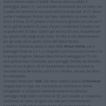
match interno contro il Sadali: Muscas sblocca subito il
punteggio, dopo 13', con una bella conclusione dai 25 metri, con
la palla che termina la sua corsa all'incrocio dei pali. Al 27' arriva
anche il raddoppio firmato da Fabio Valentino, su invito tutto
d'oro di Cosa. Al 41' proprio Cosa trova la giocata che vale per il
terzo gol dei padroni di casa, che poi completano il quadro con
la quarta rete di Sabiu. Quinto gol ancora di Cosa, doppietta per
lui, questa volta dagli undici metri. Di Pilia la rete della bandiera
per gli ospiti ad un quarto d'ora dal triplice fischio.
L'Atletico Masainas passa in casa della
Virtus Furtei
, con il
punteggio finale di 3 a 1, e conquista così il successo numero 16
in questa stagione: Manuel Mura firma il vantaggio al 15' con
una spettacolare rovesciata, poi il pareggio firmato da Iervolino,
dopo un'ora di gioco. Al 64' Bustamante riporta in avanti la
seconda forza del torneo, poi il 3 a 1 firmato, ancora, da Mura,
in contropiede.
Giornata amara per l'
Isili
, che deve cedere il passo all'
Orrolese
targata Marco Piga, che si presenta al confronto in forma
smagliante e conquista matematicamente la salvezza:
vantaggio degli ospiti con Serio al 18', poi Casadio si conquista e
trasforma un calcio di rigore che vale per il momentaneo
pareggio. Al 38' Isili in avanti grazie alla sberla piazzata da