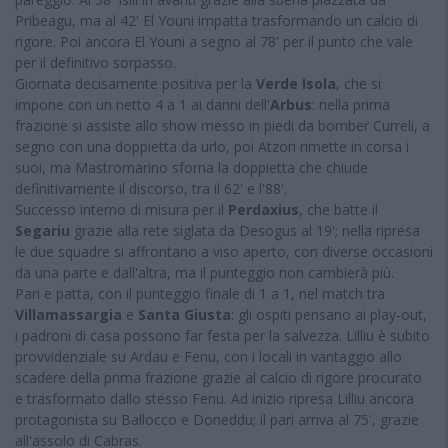
Pribeagu, ma al 42' El Youni impatta trasformando un calcio di
rigore. Poi ancora El Youni a segno al 78' per il punto che vale
per il definitivo sorpasso.
Giornata decisamente positiva per la
Verde Isola
, che si
impone con un netto 4 a 1 ai danni dell'
Arbus
: nella prima
frazione si assiste allo show messo in piedi da bomber Curreli, a
segno con una doppietta da urlo, poi Atzori rimette in corsa i
suoi, ma Mastromarino sforna la doppietta che chiude
definitivamente il discorso, tra il 62' e l'88'.
Successo interno di misura per il
Perdaxius
, che batte il
Segariu
grazie alla rete siglata da Desogus al 19'; nella ripresa
le due squadre si affrontano a viso aperto, con diverse occasioni
da una parte e dall'altra, ma il punteggio non cambierà più.
Pari e patta, con il punteggio finale di 1 a 1, nel match tra
Villamassargia
e
Santa Giusta
: gli ospiti pensano ai play-out,
i padroni di casa possono far festa per la salvezza. Lilliu è subito
provvidenziale su Ardau e Fenu, con i locali in vantaggio allo
scadere della prima frazione grazie al calcio di rigore procurato
e trasformato dallo stesso Fenu. Ad inizio ripresa Lilliu ancora
protagonista su Ballocco e Doneddu; il pari arriva al 75', grazie
all'assolo di Cabras.