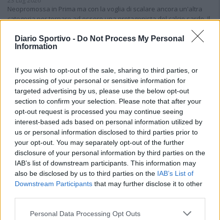
23 Lug 2026
Neopromossa in Prima ma con la voglia di scalare ancora un'altra
categoria per tornare ad essere una protagonista del calcio sardo. Il
Tavolara ha vinto il campionato di Seconda battendo sul filo di…
Diario Sportivo -
Do Not Process My Personal
Information
Il Tertenia fa un gran colpo e riporta a casa
Mattia Floris dopo 15 anni di serie D
22 Lug 2026
If you wish to opt-out of the sale, sharing to third parties, or
processing of your personal or sensitive information for
targeted advertising by us, please use the below opt-out
Il Ghilarza a caccia del riscatto: «La Prima?
section to confirm your selection. Please note that after your
Faremo un campionato all’altezza della
opt-out request is processed you may continue seeing
storia del nostro club»
interest-based ads based on personal information utilized by
22 Giu 2026
us or personal information disclosed to third parties prior to
your opt-out. You may separately opt-out of the further
Il Pirri si riaffida alle mani esperte di
disclosure of your personal information by third parties on the
Busanca: «Ė il ritorno a una storia d’amore
IAB’s list of downstream participants. This information may
rimasta solo in pausa»
2 Giu 2026
also be disclosed by us to third parties on the
IAB’s List of
Downstream Participants
that may further disclose it to other
Finale playoff: l'Antiochense regola il Fonni
third parties.
nel finale, Madeddu e Cosa per il sogno
Promozione
Personal Data Processing Opt Outs
1 Giu 2026