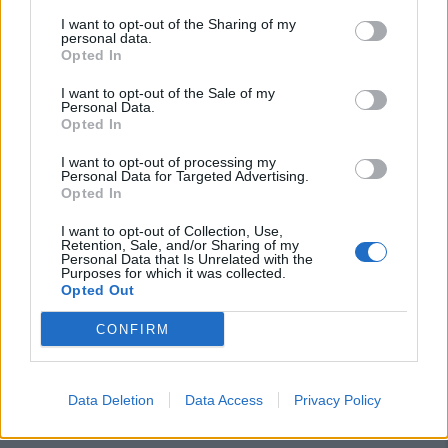
I want to opt-out of the Sharing of my
personal data.
Primu Categoria: is de su Fonne e is de
Opted In
s'Antiochense s'ant a isfidai in sa partida
finali po custa stagioni; chini bincit at a podi
bisai s'artziada in su campionau de sa
I want to opt-out of the Sale of my
Personal Data.
Promotzioni
Opted In
28 Mag 2026
I want to opt-out of processing my
Il Fonni prepara la finale, Coinu: «Contro
Personal Data for Targeted Advertising.
l'Antiochense senza pressioni ma con la
Opted In
giusta determinazione»
26 Mag 2026
I want to opt-out of Collection, Use,
Retention, Sale, and/or Sharing of my
L'Antiochense all'atto finale, Piras: «Il Fonni
Personal Data that Is Unrelated with the
Purposes for which it was collected.
è forte, batterlo sarebbe l'ennesima impresa
Opted Out
dei miei ragazzi»
26 Mag 2026
CONFIRM
Playout: Sestu, Santa Giusta, Silanus e
Malaspina salve, Bariese, Barumini, Siniscola
e Sennori in Seconda
Data Deletion
Data Access
Privacy Policy
25 Mag 2026