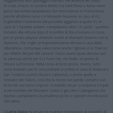
riagguantare uno spareggio sfumato nell'altalena del Lixius.
In coda, invece, lo scontro diretto tra Sant'Elena e Arbus viene
perso dai mediocampidanesi che retrocedono in Promozione
perché all'ultimo turno c'è Monastir-Nuorese: in caso di X2,
toglierebbe i barbaricini dal possibile aggancio a quota 31; in
caso di 1 farebbe andare i campidanesi oltre i 31 punti. I quartesi
tornano alla vittoria dopo 8 sconfitte di fila e tornano in corsa
per un posto playout andando avanti al Monastir insieme con la
Nuorese, che coglie un'importantissima vittoria in casa della
Villacidrese, comunque salva come anche l'Iglesias e la Tharros
per effetto del pari del Lanusei. Passo avanti quasi decisivo per
la salvezza anche per il Li Punti che, nel finale, la spunta di
misura sull'Ossese. Nella corsa al terzo posto, invece, tutto
resta invariato per le concomitanti sconfitte in casa di Ghilarza e
San Teodoro (contro Bosa e Carbonia), e anche quella a
Oristano del Taloro, così che la Ferrini non perde contatto con
le tre nel suo turno il riposo. Il risultato un po' a sorpresa è il pari
a reti inviolate del Monastir contro il già salvo Calangianus che
riporta i campidanesi al penultimo posto e sperare ora nei passi
falsi altrui.
Il
Latte Dolce
fa pesare le maggiori motivazioni al cospetto di