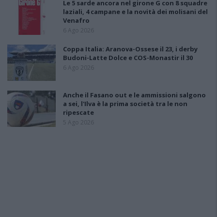
Le 5 sarde ancora nel girone G con 8 squadre
laziali, 4 campane e la novità dei molisani del
Venafro
6 Ago 2026
Coppa Italia: Aranova-Ossese il 23, i derby
Budoni-Latte Dolce e COS-Monastir il 30
6 Ago 2026
Anche il Fasano out e le ammissioni salgono
a sei, l'Ilva è la prima società tra le non
ripescate
5 Ago 2026