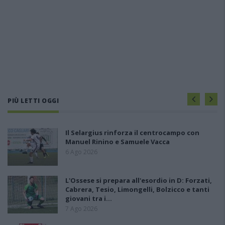
PIÙ LETTI OGGI
Il Selargius rinforza il centrocampo con
Manuel Rinino e Samuele Vacca
6 Ago 2026
L'Ossese si prepara all'esordio in D: Forzati,
Cabrera, Tesio, Limongelli, Bolzicco e tanti
giovani tra i…
7 Ago 2026