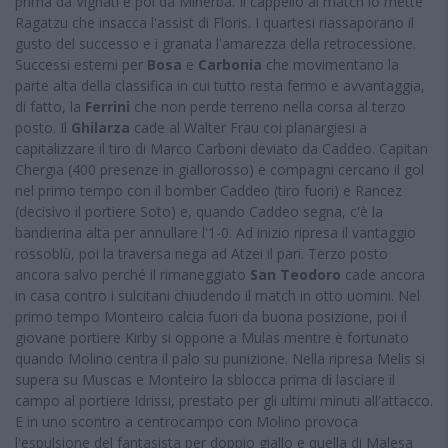
prima da Vignati e poi da Minerba. Il cappello al match lo mette
Ragatzu che insacca l'assist di Floris. I quartesi riassaporano il
gusto del successo e i granata l'amarezza della retrocessione.
Successi esterni per
Bosa
e
Carbonia
che movimentano la
parte alta della classifica in cui tutto resta fermo e avvantaggia,
di fatto, la
Ferrini
che non perde terreno nella corsa al terzo
posto. Il
Ghilarza
cade al Walter Frau coi planargiesi a
capitalizzare il tiro di Marco Carboni deviato da Caddeo. Capitan
Chergia (400 presenze in giallorosso) e compagni cercano il gol
nel primo tempo con il bomber Caddeo (tiro fuori) e Rancez
(decisivo il portiere Soto) e, quando Caddeo segna, c'è la
bandierina alta per annullare l'1-0. Ad inizio ripresa il vantaggio
rossoblù, poi la traversa nega ad Atzei il pari. Terzo posto
ancora salvo perché il rimaneggiato
San Teodoro
cade ancora
in casa contro i sulcitani chiudendo il match in otto uomini. Nel
primo tempo Monteiro calcia fuori da buona posizione, poi il
giovane portiere Kirby si oppone a Mulas mentre è fortunato
quando Molino centra il palo su punizione. Nella ripresa Melis si
supera su Muscas e Monteiro la sblocca prima di lasciare il
campo al portiere Idrissi, prestato per gli ultimi minuti all'attacco.
E in uno scontro a centrocampo con Molino provoca
l'espulsione del fantasista per doppio giallo e quella di Malesa