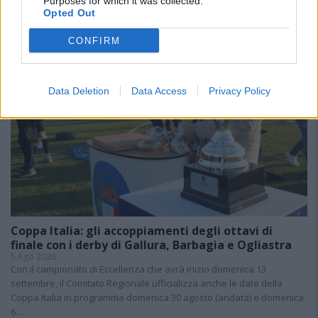
Purposes for which it was collected.
Opted Out
CONFIRM
Data Deletion
Data Access
Privacy Policy
Coppa Italia: gli accoppiamenti degli ottavi di
finale con i derby di Gallura, Barbagia e Ogliastra
5 Ago 2026
Con il campionato di Eccellenza che avrà inizio domenica 13
settembre, il Comitato Regionale ufficializza anche le date della
Coppa Italia in programma domenica 30 agosto (andata) e domenica
6…