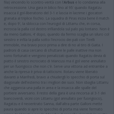
fila) vincendo lo scontro-verità con l'
Arbus
e lo condanna alla
retrocessione. Una gara in bilico fino al 95' quando Ragatzu
insacca il gol-liberatorio del 3-1 e lascia in lacrime i giocatori
granata al triplice fischio. La squadra di Piras inizia bene il match
e, dopo 9', la sblocca con l'eurogol di Littarru che, in corsa,
incrocia la palla col destro infilandola sul palo più lontano. Non è
da meno Galloni, 4' dopo, quando da fermo scaglia un siluro col
sinistro e infila la palla sotto l'incrocio dei pali con Tirelli
immobile, ma bravo poco prima a dire di no al tiro di Gaita. I
padroni di casa cercano di sfruttare le palle inattive ma non
sono fortunati e vengono penalizzati quando Ragatzu devia di
piatto il sinistro incrociato di Mancusi ma il gol viene annullato
per un fuorigioco che non c'è. Serve una vittoria ad entrambe a
anche la ripresa è priva di tatticismi. Rotaru viene liberato
davanti a Manfredi, bravo a chiudergli lo specchio di porta sul
diagonale dell'esterno tra i migliori dei suoi. Non sbaglia Littarru
che aggancia una palla in area e la insacca alle spalle del
portiere avversario. Il resto della gara è una rincorsa al 3-1 dei
biancoverdi, vicini con Littarru (gol annullato per fuorigioco),
Ragatzu e il neoentrato Sanna, dall'altra parte Galloni mette
paura quando si apre lo specchio di porta ma viene fermato