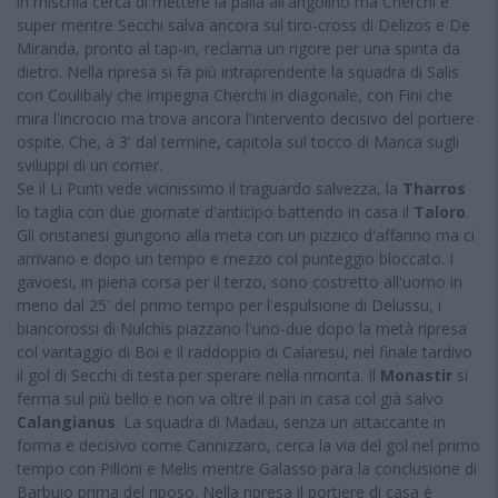
in mischia cerca di mettere la palla all'angolino ma Cherchi è
super mentre Secchi salva ancora sul tiro-cross di Delizos e De
Miranda, pronto al tap-in, reclama un rigore per una spinta da
dietro. Nella ripresa si fa più intraprendente la squadra di Salis
con Coulibaly che impegna Cherchi in diagonale, con Fini che
mira l'incrocio ma trova ancora l'intervento decisivo del portiere
ospite. Che, a 3' dal termine, capitola sul tocco di Manca sugli
sviluppi di un corner.
Se il Li Punti vede vicinissimo il traguardo salvezza, la
Tharros
lo taglia con due giornate d'anticipo battendo in casa il
Taloro
.
Gli oristanesi giungono alla meta con un pizzico d'affanno ma ci
arrivano e dopo un tempo e mezzo col punteggio bloccato. I
gavoesi, in piena corsa per il terzo, sono costretto all'uomo in
meno dal 25' del primo tempo per l'espulsione di Delussu, i
biancorossi di Nulchis piazzano l'uno-due dopo la metà ripresa
col vantaggio di Boi e il raddoppio di Calaresu, nel finale tardivo
il gol di Secchi di testa per sperare nella rimonta. Il
Monastir
si
ferma sul più bello e non va oltre il pari in casa col già salvo
Calangianus
. La squadra di Madau, senza un attaccante in
forma e decisivo come Cannizzaro, cerca la via del gol nel primo
tempo con Pilloni e Melis mentre Galasso para la conclusione di
Barbuio prima del riposo. Nella ripresa il portiere di casa è