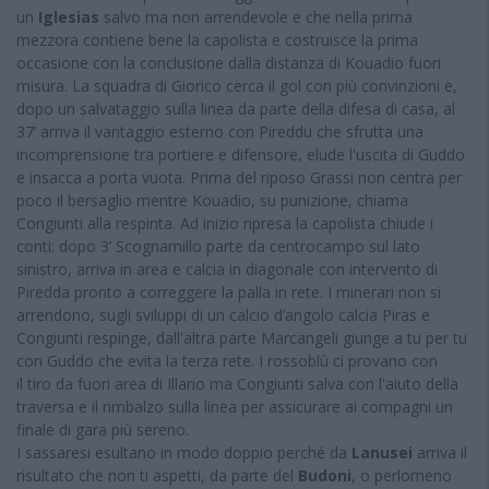
un
Iglesias
salvo ma non arrendevole e che nella prima
mezzora contiene bene la capolista e costruisce la prima
occasione con la conclusione dalla distanza di Kouadio fuori
misura. La squadra di Giorico cerca il gol con più convinzioni e,
dopo un salvataggio sulla linea da parte della difesa di casa, al
37’ arriva il vantaggio esterno con Pireddu che sfrutta una
incomprensione tra portiere e difensore, elude l'uscita di Guddo
e insacca a porta vuota. Prima del riposo Grassi non centra per
poco il bersaglio mentre Kouadio, su punizione, chiama
Congiunti alla respinta. Ad inizio ripresa la capolista chiude i
conti: dopo 3’ Scognamillo parte da centrocampo sul lato
sinistro, arriva in area e calcia in diagonale con intervento di
Piredda pronto a correggere la palla in rete. I minerari non si
arrendono, sugli sviluppi di un calcio d’angolo calcia Piras e
Congiunti respinge, dall'altra parte Marcangeli giunge a tu per tu
con Guddo che evita la terza rete. I rossoblù ci provano con
il tiro da fuori area di Illario ma Congiunti salva con l'aiuto della
traversa e il rimbalzo sulla linea per assicurare ai compagni un
finale di gara più sereno.
I sassaresi esultano in modo doppio perché da
Lanusei
arriva il
risultato che non ti aspetti, da parte del
Budoni
, o perlomeno