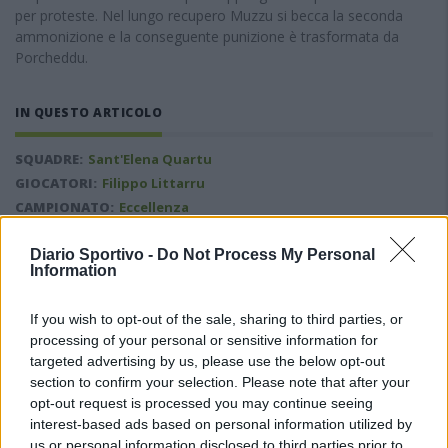
per proteste. Nel lungo recupero Muzzu si becca la seconda
ammonizione e la conseguente punizione è trasformata da
Porcheddu.
IN QUESTO ARTICOLO
SQUADRE:
Sant'Elena Quartu
GIOCATORI:
Filippo Littarru
CAMPIONATO:
Eccellenza
STAGIONE:
2022/2023
TAGS:
Diario Sportivo -
36ª giornata
Do Not Process My Personal
Information
If you wish to opt-out of the sale, sharing to third parties, or
PUÒ INTERESSARTI ANCHE
processing of your personal or sensitive information for
targeted advertising by us, please use the below opt-out
section to confirm your selection. Please note that after your
opt-out request is processed you may continue seeing
interest-based ads based on personal information utilized by
us or personal information disclosed to third parties prior to