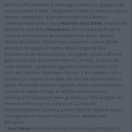
decisivo sulla punizione di Sambiagio mentre non giungono alla
meta i tentativi di Melis, Berghmans e Chikh. La mancata vittoria
riporta i campidanesi al penultimo posto col sorpasso
contemporaneo della coppia
Nuorese
-
Sant'Elena
. I barbaricini
vincono in casa della
Villacidrese
che cercava il punto per la
salvezza aritmetica poi giunta ugualmente grazie alla non
vittoria del Lanusei. Prima tempo soporifero e senza grandi
emozioni, la squadra di Mannu, dopo il bagno di folla
infrasettimanale nell'amichevole col Cagliari, accelera all'ora di
gioco con la rete del bomber Palermo, di testa, su assist del
solito Alfarano. L'argentino agguanta Caddeo a quota 23 in
testa alla classifica cannonieri. Passano 3' e il capitano Cocco
rimedia con una punizione delle sue che non lascia scampo a
Quiriti. Prima della mezzora l'episodio chiave con l'intervento in
chiusura di Llanos di testa, in anticipo sull'avversario e
comunque fuori area che viene giudicato un fallo da rigore che
Peana trasforma per tre punti d'oro. La furia dei
mediocampidanesi aumenta quando Palermo segna in spacca
sul diagonale di Alfarano ma il 2-2 viene annullato per
fuorigioco.
Il
Sant'Elena
interrompe la lunga striscia di sconfitte (otto di