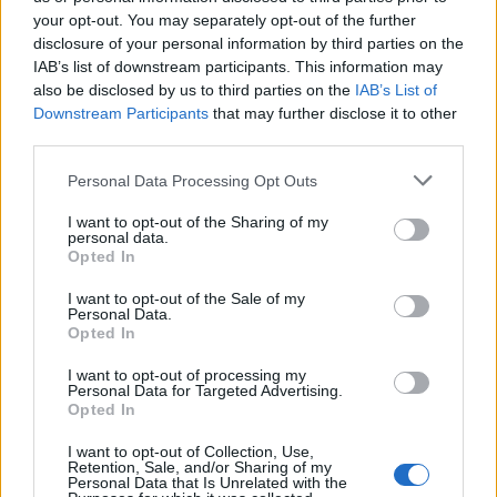
your opt-out. You may separately opt-out of the further
disclosure of your personal information by third parties on the
IAB’s list of downstream participants. This information may
also be disclosed by us to third parties on the
IAB’s List of
Downstream Participants
that may further disclose it to other
third parties.
Personal Data Processing Opt Outs
I want to opt-out of the Sharing of my
personal data.
Opted In
Su mercau sighit a regalai ispantus: est mellus
I want to opt-out of the Sale of my
scumiti apitzus de is giòvunus o is giogadoris de
Personal Data.
Opted In
esperièntzia funt sèmpiri sa cosa mellus po
cuncodrai sa rosa?
I want to opt-out of processing my
6 Ago 2026
Personal Data for Targeted Advertising.
E duncas, a cantu parrit, de su chi ndi potzu cumprendi (e megu a
Opted In
brullai, est bastanti craru, berus?), seus arribbaus, nci dda eus fata,
po ddu narai diaici puru, a nci lompi, a nci spundi (po…
I want to opt-out of Collection, Use,
Retention, Sale, and/or Sharing of my
Personal Data that Is Unrelated with the