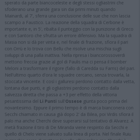
sperato da parte biancoceleste e degli stessi ogliastrini che
sfoderano una grande gara sin dai primi minuti quando
Mainardi, al 7', sferra una conclusione delle sue che non lascia
scampo a Faustico. La reazione della squadra di Cerbone è
importante e, in 5', ribalta il punteggio con la punizione di Greco
e con Santoro che sfrutta un errore difensivo. Ma la squadra di
Masia non si dà per vinta e, nel finale di frazione, sfiora il pari
con Orrù e lo trova con Bellu che risolve una mischia sugli
sviluppi di una palla inattiva. Nella ripresa i biancorossoverdi
mettono freccia grazie al gol di Paulis ma ci pensa il bomber
Meloni a trasformare il rigore (fallo di Caredda su Farris) del pari.
Nell'ultimo quarto d'ora le squadre cercano, senza trovarla, la
stoccata vincente. E così i galluresi perdono contatto dalla vetta,
lontana due punti, e gli ogliastrini perdono contatto dalla
salvezza diretta che passa a +3 per effetto della vittoria
pesantissima del
Li Punti
sull'
Ossese
giunta poco prima del
novantesimo. Eppure il primo tempo è di marca bianconera con
Secchi chiamato in causa già dopo 2' da Bilea, poi Virdis sfiora il
palo ma anche Cherchi deve superarsi sul tentativo di Alvarez. A
metà frazione il tiro di De Miranda viene respinto da Secchi e
quello di Chelo viene salvato sulla linea di porta. Nel finale Ruiu