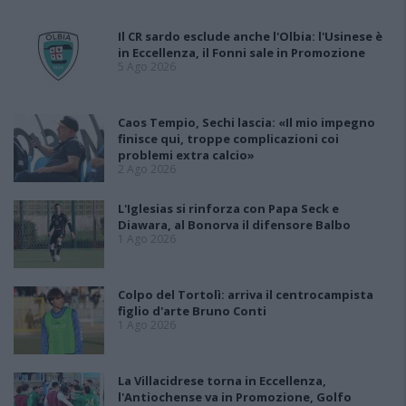
Il CR sardo esclude anche l'Olbia: l'Usinese è
in Eccellenza, il Fonni sale in Promozione
5 Ago 2026
Caos Tempio, Sechi lascia: «Il mio impegno
finisce qui, troppe complicazioni coi
problemi extra calcio»
2 Ago 2026
L'Iglesias si rinforza con Papa Seck e
Diawara, al Bonorva il difensore Balbo
1 Ago 2026
Colpo del Tortolì: arriva il centrocampista
figlio d'arte Bruno Conti
1 Ago 2026
La Villacidrese torna in Eccellenza,
l'Antiochense va in Promozione, Golfo