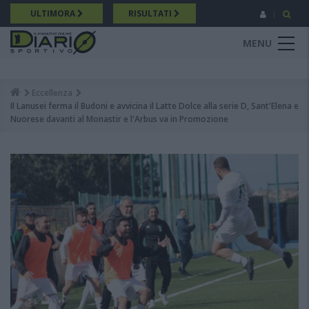
Salta
ULTIMORA
RISULTATI
al
contenuto
MENU
principale
Eccellenza
Breadcrumb
Il Lanusei ferma il Budoni e avvicina il Latte Dolce alla serie D, Sant'Elena e
Nuorese davanti al Monastir e l'Arbus va in Promozione