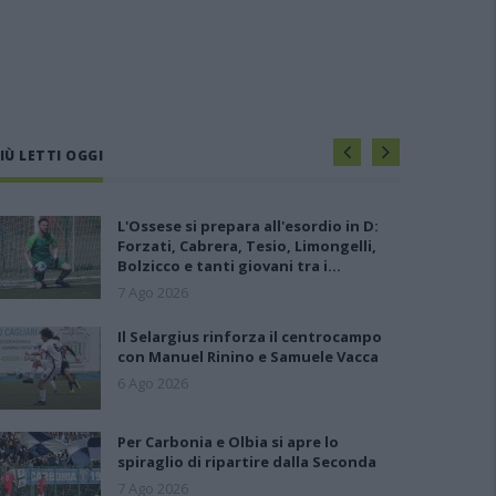
IÙ LETTI OGGI
L'Ossese si prepara all'esordio in D:
Forzati, Cabrera, Tesio, Limongelli,
Bolzicco e tanti giovani tra i…
7 Ago 2026
Il Selargius rinforza il centrocampo
con Manuel Rinino e Samuele Vacca
6 Ago 2026
Per Carbonia e Olbia si apre lo
spiraglio di ripartire dalla Seconda
7 Ago 2026