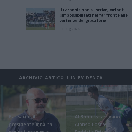
Il Carbonia non si iscrive, Meloni:
«Impossibilitati nel far fronte alle
vertenze dei giocatori»
31 Lug 2026
ARCHIVIO ARTICOLI IN EVIDENZA
Barisardo, il
Al Bonorva arrivano
presidente Ibba ha
Alonso Costas,
scelto il tecnico e
Foddai e Brizzi,