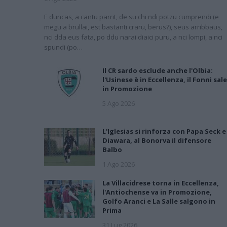
E duncas, a cantu parrit, de su chi ndi potzu cumprendi (e
megu a brullai, est bastanti craru, berus?), seus arribbaus,
nci dda eus fata, po ddu narai diaici puru, a nci lompi, a nci
spundi (po…
Il CR sardo esclude anche l'Olbia:
l'Usinese è in Eccellenza, il Fonni sale
in Promozione
5 Ago 2026
L'Iglesias si rinforza con Papa Seck e
Diawara, al Bonorva il difensore
Balbo
1 Ago 2026
La Villacidrese torna in Eccellenza,
l'Antiochense va in Promozione,
Golfo Aranci e La Salle salgono in
Prima
31 Lug 2026