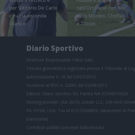
per Vittorio De Carlo
nell'Orrolese con Boi
c'è una seconda
ecco Morleo, Choflas
chance
e Timon
Diario Sportivo
Direttore Responsabile Fabio Salis
Testata giornalistica registrata presso il Tribunale di Cagl
autorizzazione n. 18 del 03/07/2012
Iscrizione al ROC n. 22685 del 03/08/2012
Editore: Diario Sportivo Srl, Partita IVA 03356010920
Hosting provider: (dal 2015) Linode LLC, 249 Arch Street
PA 19106, USA, Tax id EU372008859, datacenter di Fra
(Germania)
Contributi pubblici
percepiti dalla testata