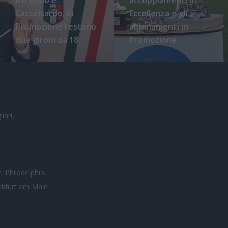
Castelsardo, in
Eccellenza e gli
Promozione restano
abbinamenti in
due gironi da 18
Promozione
iari,
, Philadelphia,
nkfurt am Main