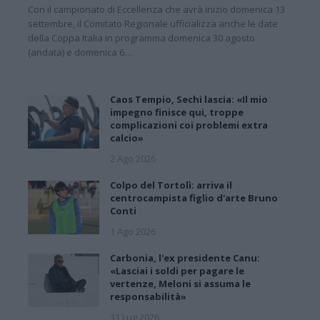
Con il campionato di Eccellenza che avrà inizio domenica 13
settembre, il Comitato Regionale ufficializza anche le date
della Coppa Italia in programma domenica 30 agosto
(andata) e domenica 6…
Caos Tempio, Sechi lascia: «Il mio
impegno finisce qui, troppe
complicazioni coi problemi extra
calcio»
2 Ago 2026
Colpo del Tortolì: arriva il
centrocampista figlio d'arte Bruno
Conti
1 Ago 2026
Carbonia, l'ex presidente Canu:
«Lasciai i soldi per pagare le
vertenze, Meloni si assuma le
responsabilità»
31 Lug 2026