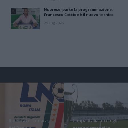
Nuorese, parte la programmazione:
Francesco Cattide è il nuovo tecnico
29 Lug 2026
Ripescate Tonara,
Coppa Italia: ecco gli
Atl Bono e
accoppiamenti in