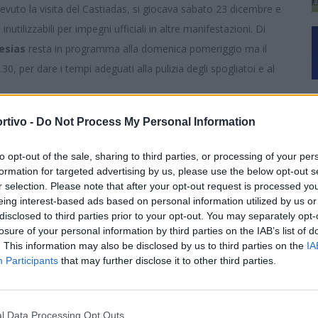
evuto la visita del Castiadas, si giocava sabato 23 dicembre e
nutilizzabili per impegni ufficiali in altre manifestazioni. Di
lesias
resta in programma alla domenica pomeriggio ma il
.30, per dare i tempi adeguati alla pulizia degli spogliatoi e al
rtivo -
Do Not Process My Personal Information
Iglesias-Tempio
della Befana, non disputata a causa
verrà recuperata mercoledì 24 gennaio alle ore 15.
to opt-out of the sale, sharing to third parties, or processing of your per
formation for targeted advertising by us, please use the below opt-out s
r selection. Please note that after your opt-out request is processed y
eing interest-based ads based on personal information utilized by us or
disclosed to third parties prior to your opt-out. You may separately opt-
losure of your personal information by third parties on the IAB’s list of
. This information may also be disclosed by us to third parties on the
IA
Participants
that may further disclose it to other third parties.
l Data Processing Opt Outs