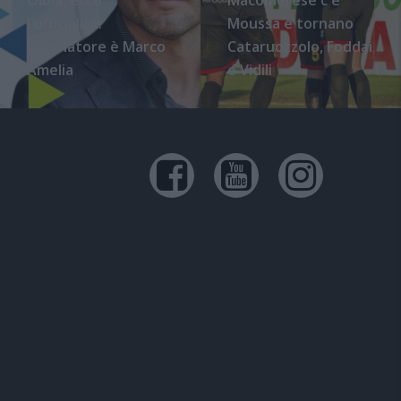
l'ufficialità:
Moussa e tornano
l'allenatore è Marco
Cataruozzolo, Foddai
Amelia
e Vidili