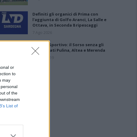
Definiti gli organici di Prima con
l'aggiunta di Golfo Aranci, La Salle e
Ottava, in Seconda 8 ripescaggi
7 Ago 2026
Giudice Sportivo: il Sorso senza gli
squalificati Pulina, Altea e Merenda
21 Feb 2019
sonal or
ection to
ou may
 personal
out of the
 downstream
B’s List of