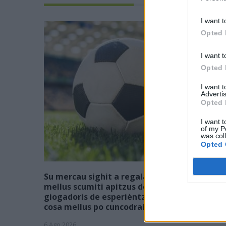
I want t
Opted 
I want t
Opted 
I want 
Advertis
Opted 
I want t
of my P
was col
Opted 
Su mercau sighit a regalai ispantus: est
mellus scumiti apitzus de is giòvunus o is
giogadoris de esperièntzia funt sèmpiri sa
cosa mellus po cuncodrai sa rosa?
6 Ago 2026