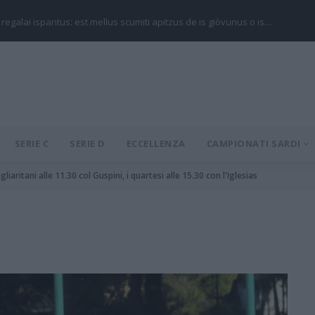
 regalai ispantus: est mellus scumiti apitzus de is giòvunus o is…
SERIE C
SERIE D
ECCELLENZA
CAMPIONATI SARDI
liaritani alle 11.30 col Guspini, i quartesi alle 15.30 con l'Iglesias