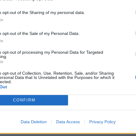
o opt-out of the Sharing of my personal data.
In
o opt-out of the Sale of my Personal Data.
S
In
to opt-out of processing my Personal Data for Targeted
ing.
In
o opt-out of Collection, Use, Retention, Sale, and/or Sharing
ersonal Data that Is Unrelated with the Purposes for which it
lected.
Out
CONFIRM
Coppa Italia: gli accoppiamenti degli ottavi di
finale con i derby di Gallura, Barbagia e
Ogliastra
Data Deletion
Data Access
Privacy Policy
5 Ago 2026