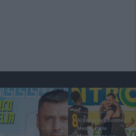
Al Bonorva il bomber
Meloni, nella
Olbia, ecco
Macomerese c'è