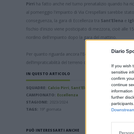
Pirri
ha fatto anche nel turno prenatalizio quando ha ric
al pomeriggio l'impianto di Via Crespellani sarebbe stato i
conseguenza, la gara di Eccellenza tra
Sant’Elena
e
Ig
fischio d'inizio viene posticipato di mezzora, cioè alle 15
riordino dell'impianto dopo la gara del mattino.
Diario Spo
Per quanto riguarda ancora l'Eccellenza, inoltre, la gara
dell’impraticabilità del terreno di gioco del Monteponi, 
If you wish 
sensitive in
IN QUESTO ARTICOLO
confirm you
continue se
SQUADRE:
Calcio Pirri
,
Sant'Elena Quartu
information 
CAMPIONATO:
Eccellenza
further disc
STAGIONE:
2023/2024
participants
TAGS:
19ª giornata
Downstream 
PUÒ INTERESSARTI ANCHE
Persona