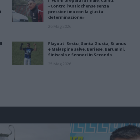
Il Fonni prepara la finale, Coinu:
«Contro l'Antiochense senza
i
pressioni ma con la giusta
determinazione»
26 Mag 2026
Il
Playout: Sestu, Santa Giusta, Silanus
e Malaspina salve, Bariese, Barumini,
Siniscola e Sennori in Seconda
25 Mag 2026