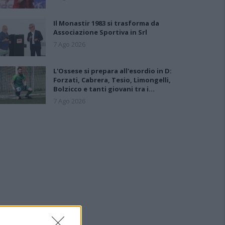
Il Monastir 1983 si trasforma da
Associazione Sportiva in Srl
7 Ago 2026
L'Ossese si prepara all'esordio in D:
Forzati, Cabrera, Tesio, Limongelli,
Bolzicco e tanti giovani tra i…
7 Ago 2026