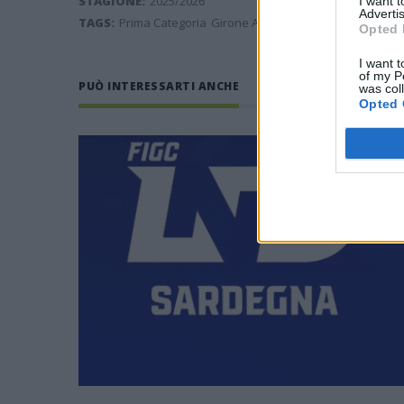
STAGIONE:
2025/2026
I want 
Advertis
TAGS:
Prima Categoria
Girone A
spareggio
Opted 
I want t
of my P
PUÒ INTERESSARTI ANCHE
was col
Opted 