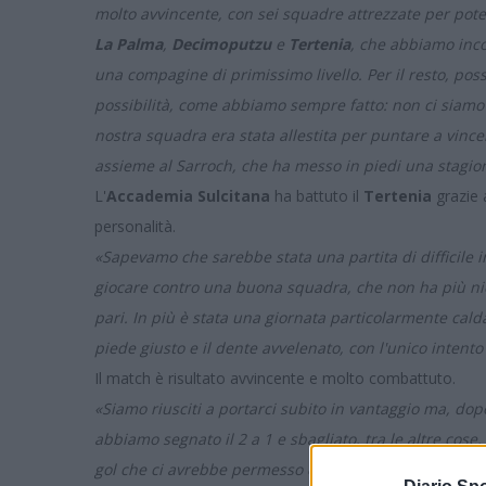
molto avvincente, con sei squadre attrezzate per poter
La Palma
,
Decimoputzu
e
Tertenia
, che abbiamo inco
una compagine di primissimo livello. Per il resto, pos
possibilità, come abbiamo sempre fatto: non ci siamo m
nostra squadra era stata allestita per puntare a vince
assieme al Sarroch, che ha messo in piedi una stagion
L'
Accademia Sulcitana
ha battuto il
Tertenia
grazie 
personalità.
«Sapevamo che sarebbe stata una partita di difficile in
giocare contro una buona squadra, che non ha più nien
pari. In più è stata una giornata particolarmente cald
piede giusto e il dente avvelenato, con l'unico intento 
Il match è risultato avvincente e molto combattuto.
«Siamo riusciti a portarci subito in vantaggio ma, dopo
abbiamo segnato il 2 a 1 e sbagliato, tra le altre cose,
gol che ci avrebbe permesso di arrotondare il punteg