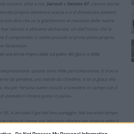
lo vincere: oltre a noi,
Sarroch
e
Decimo 07
, c'erano anche
ntrato proprio domenica scorsa e si è dimostrata davvero
so solo dire che ce la giocheremo al massimo delle nostre
ai nascosi e abbiamo dichiarato, sin dall'inizio, che la
re il campionato; ci siamo piazzati al primo posto proprio
e fantastica».
ad una prova impeccabile sul piano del gioco e della
terpretazione: queste sono sfide pericolosissime, ti trovi a
te da perdere, più niente da chiedere, e se la gioca alla
a, ma per fortuna siamo riusciti a scendere in campo con il
di prenderci l'intera posta in palio».
 10', è arrivato il gol del loro pareggio. Nel secondo tempo
 un calcio di rigore; poi abbiamo sfiorato per diverse volte il
gio e chiudere virtualmente la contesa. Abbiamo giocato