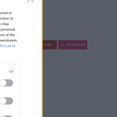
sonal or
ection to
ou may
 personal
out of the
egui Diario Sportivo:
 downstream
FACEBOOK
YOUTUBE
INSTAGRAM
B’s List of