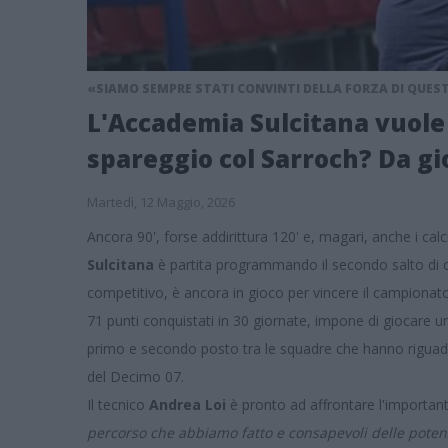
«SIAMO SEMPRE STATI CONVINTI DELLA FORZA DI QUES
L'Accademia Sulcitana vuole 
spareggio col Sarroch? Da gi
Martedì, 12 Maggio, 2026
Ancora 90', forse addirittura 120' e, magari, anche i calci
Sulcitana
è partita programmando il secondo salto di cat
competitivo, è ancora in gioco per vincere il campionato
71 punti conquistati in 30 giornate, impone di giocare 
primo e secondo posto tra le squadre che hanno riguadag
del Decimo 07.
Il tecnico
Andrea Loi
è pronto ad affrontare l'importan
percorso che abbiamo fatto e consapevoli delle poten