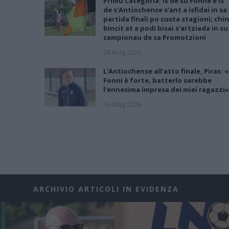
Primu Categoria: is de su Fonne e is
de s'Antiochense s'ant a isfidai in sa
partida finali po custa stagioni; chin
bincit at a podi bisai s'artziada in su
campionau de sa Promotzioni
28 Mag 2026
L'Antiochense all'atto finale, Piras: «
Fonni è forte, batterlo sarebbe
l'ennesima impresa dei miei ragazzi»
26 Mag 2026
ARCHIVIO ARTICOLI IN EVIDENZA