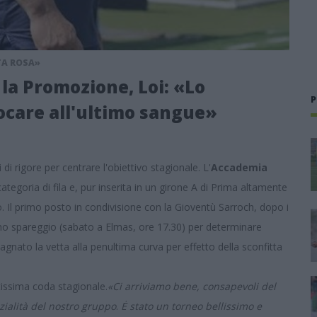
TA ROSA»
la Promozione, Loi: «Lo
P
ocare all'ultimo sangue»
 di rigore per centrare l'obiettivo stagionale. L'
Accademia
egoria di fila e, pur inserita in un girone A di Prima altamente
. Il primo posto in condivisione con la Gioventù Sarroch, dopo i
uno spareggio (sabato a Elmas, ore 17.30) per determinare
nato la vetta alla penultima curva per effetto della sconfitta
tissima coda stagionale.
«Ci arriviamo bene, consapevoli del
zialità del nostro gruppo
.
Ė stato un torneo bellissimo e