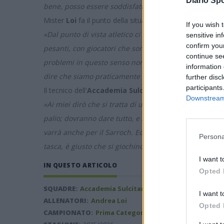
Diario Spo
bene, posso essere soddisfatto e fiducioso in vista d
Mister
Loi
fa il punto della situazione.
If you wish 
«Dal punto di vista atletico ci arriviamo bene, ma sia
sensitive in
confirm you
pesanti, con giocatori che sono dovuti stare fuori anch
continue se
problemi in questo senso non sono mancati sicuramente
information 
dire che siamo praticamente quasi al completo, quindi
further disc
participants
Il tecnico dell'
Accademia Sulcitana
si concentra sulla 
Downstream 
«Ai miei dirò che si tratta di una partita che andrà gi
palio; dovranno dare tutto, e sono convinto che i mie
varrà anche per il Sarroch. Ed è giusto così: se due sq
Persona
tasca, è giusto che si giochino la vittoria del campio
I want t
IN QUESTO ARTICOLO
Opted 
SQUADRE:
Accademia Sulcitana
I want t
ALLENATORI:
Andrea Loi
Opted 
CAMPIONATO:
Prima Categoria