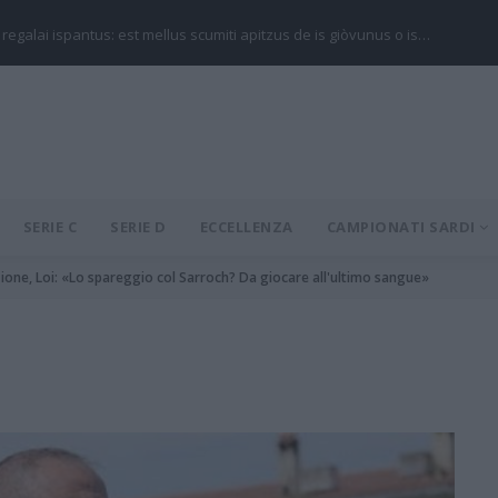
 regalai ispantus: est mellus scumiti apitzus de is giòvunus o is…
SERIE C
SERIE D
ECCELLENZA
CAMPIONATI SARDI
ione, Loi: «Lo spareggio col Sarroch? Da giocare all'ultimo sangue»