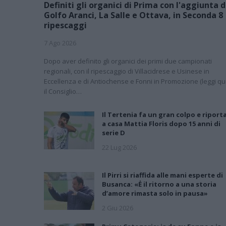
Definiti gli organici di Prima con l'aggiunta d
Golfo Aranci, La Salle e Ottava, in Seconda 8
ripescaggi
7 Ago 2026
Dopo aver definito gli organici dei primi due campionati
regionali, con il ripescaggio di Villacidrese e Usinese in
Eccellenza e di Antiochense e Fonni in Promozione (leggi qui
il Consiglio…
Il Tertenia fa un gran colpo e riport
a casa Mattia Floris dopo 15 anni di
serie D
22 Lug 2026
Il Pirri si riaffida alle mani esperte di
Busanca: «Ė il ritorno a una storia
d’amore rimasta solo in pausa»
2 Giu 2026