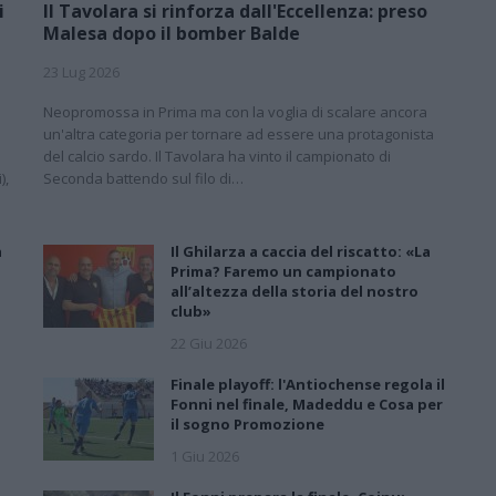
i
Il Tavolara si rinforza dall'Eccellenza: preso
Malesa dopo il bomber Balde
23 Lug 2026
Neopromossa in Prima ma con la voglia di scalare ancora
un'altra categoria per tornare ad essere una protagonista
del calcio sardo. Il Tavolara ha vinto il campionato di
),
Seconda battendo sul filo di…
a
Il Ghilarza a caccia del riscatto: «La
Prima? Faremo un campionato
all’altezza della storia del nostro
club»
22 Giu 2026
Finale playoff: l'Antiochense regola il
Fonni nel finale, Madeddu e Cosa per
il sogno Promozione
1 Giu 2026