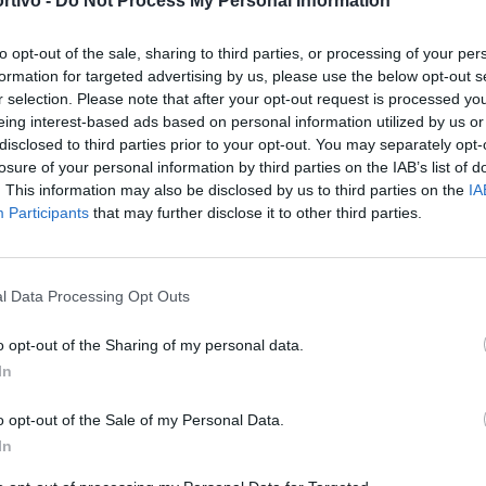
rtivo -
Do Not Process My Personal Information
el match con la
Gioventù Sarroch
».
to opt-out of the sale, sharing to third parties, or processing of your per
mo reduci da tutta una serie di infortuni, anche piuttosto
formation for targeted advertising by us, please use the below opt-out s
r selection. Please note that after your opt-out request is processed y
e per sei mesi, o per tutta la stagione. Durante l'anno i
eing interest-based ads based on personal information utilized by us or
; adesso ho a disposizione quasi tutti gli effettivi, posso
disclosed to third parties prior to your opt-out. You may separately opt-
S
 possiamo ritenerci soddisfatti».
losure of your personal information by third parties on the IAB’s list of
. This information may also be disclosed by us to third parties on the
IA
gara che vale per una stagione intera.
Participants
that may further disclose it to other third parties.
ocata all'ultimo sangue, considerando l'altissima posta in
i ragazzi non sottovaluteranno l'impegno, ma la stessa cosa
uadre si piazzano al primo posto, alla pari, con 71 punti in
l Data Processing Opt Outs
nato con uno spareggio e una partita secca».
o opt-out of the Sharing of my personal data.
In
o opt-out of the Sale of my Personal Data.
In