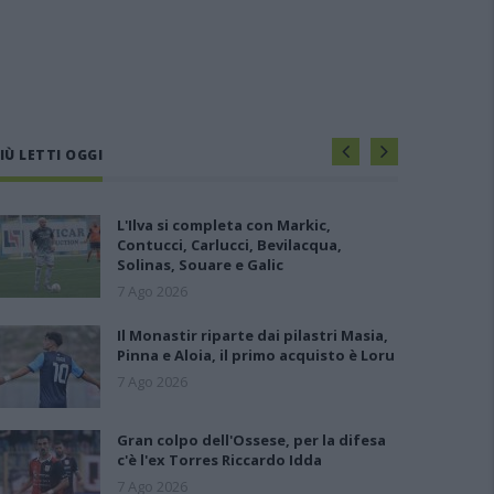
IÙ LETTI OGGI
L'Ilva si completa con Markic,
Contucci, Carlucci, Bevilacqua,
Solinas, Souare e Galic
7 Ago 2026
Il Monastir riparte dai pilastri Masia,
Pinna e Aloia, il primo acquisto è Loru
7 Ago 2026
Gran colpo dell'Ossese, per la difesa
c'è l'ex Torres Riccardo Idda
7 Ago 2026