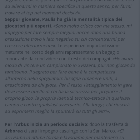
ad allenarmi in maniera specifica in questo senso, per farmi
trovare al top nei momenti decisivi».
Seppur giovane, Paulis ha già la mentalità tipica dei
giocatori più esperti
.
«Sono molto critico con me stesso, mi
impegno per fare sempre meglio, anche dopo una buona
prestazione trovo il lato negativo su cui concentrarmi per
crescere ulteriormente».
Le esperienze importantissime
maturate nel corso degli anni rappresentano un bagaglio
importante da condividere con il resto dei compagni.
«Ho avuto
modo di vincere un campionato in Svizzera, pur non giocando
tantissimo. Il segreto per fare bene è la compattezza
all'interno dello spogliatoio: bisogna rimanere uniti, a
prescindere da chi gioca. Per il resto, l'atteggiamento in gara
deve essere quello di chi ha la sicurezza per proporre il
proprio gioco, la propria identità tecnico–tattica in qualsiasi
campo e contro qualsiasi avversario. Alla lunga, chi riuscirà
ad esprimersi meglio la spunterà su tutti gli altri».
Per l'Arbus inizia un periodo decisivo
: dopo la trasferta di
Arborea
ci sarà l'impegno casalingo con la San Marco.
«Ci
arriviamo in ottima forma e lavoriamo per mantenerci su