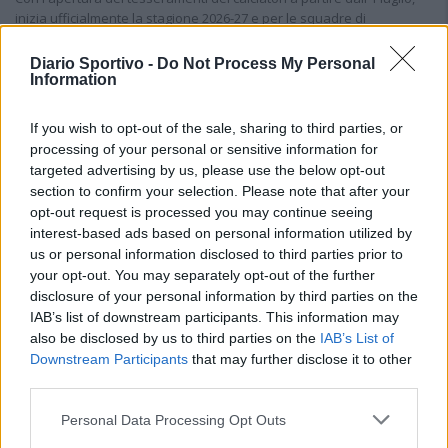
inizia ufficialmente la stagione 2026-27 e per le squadre di
Promozione girone A arrivano anche le chiusure delle trattative…
Diario Sportivo -
Do Not Process My Personal
Information
If you wish to opt-out of the sale, sharing to third parties, or
processing of your personal or sensitive information for
targeted advertising by us, please use the below opt-out
section to confirm your selection. Please note that after your
opt-out request is processed you may continue seeing
interest-based ads based on personal information utilized by
us or personal information disclosed to third parties prior to
your opt-out. You may separately opt-out of the further
disclosure of your personal information by third parties on the
IAB’s list of downstream participants. This information may
also be disclosed by us to third parties on the
IAB’s List of
Downstream Participants
that may further disclose it to other
third parties.
Il Buddusò in mani sicure con Mario Fadda, il Monte
Personal Data Processing Opt Outs
Alma riparte da Ivano Falchi
5 Ago 2026