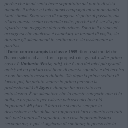
però è che io mi senta bene soprattutto dal punto di vista
mentale: il mister e i miei nuovi compagni mi stanno dando
tanti stimoli. Sono sceso di categoria rispetto al passato, ma
rifarei questa scelta centomila volte, perché mi è servita per
ripartire con maggiore determinazione. Sono io il primo ad
accorgersi che qualcosa è cambiato, in termini di voglia, sia
durante gli allenamenti in settimana e sia ovviamente in
partita».
I
l forte centrocampista classe 1995
ritorna sui motivi che
l'hanno spinto ad accettare la proposta dei granata.
«Per prima
cosa c'è
Umberto
(
Festa
, ndr), che è uno dei miei più grandi
amici; mi ha parlato così bene di questa squadra e del tecnico
e non ho avuto nessun dubbio. Già dopo la prima seduta di
lavoro poi, ho potuto vedere in prima persona la
professionalità di
Agus
e dunque ho accettato con
entusiasmo. È un allenatore che in queste categorie non ci fa
nulla, è preparato per calcare palcoscenici ben più
importanti. Mi piace il fatto che si metta sempre in
discussione e che abbia un rapporto chiaro e aperto con tutti
noi: parla tanto alla squadra, una cosa importantissima
secondo me, e poi si aggiorna di continuo; io penso che in