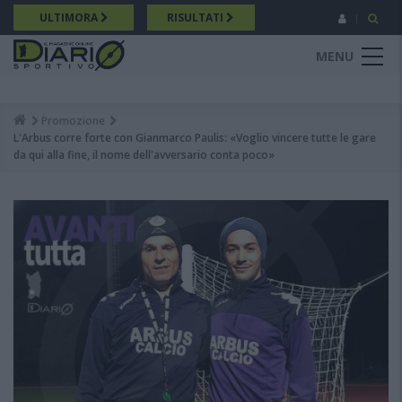
Salta
ULTIMORA
RISULTATI
al
contenuto
MENU
principale
Promozione
Breadcrumb
L'Arbus corre forte con Gianmarco Paulis: «Voglio vincere tutte le gare
da qui alla fine, il nome dell'avversario conta poco»