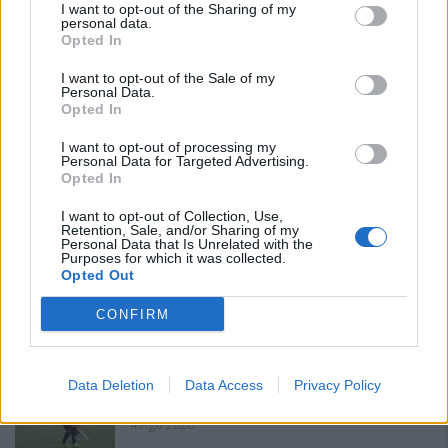
I want to opt-out of the Sharing of my
Con l'apertura dei tesseramenti dei calciatori a partire dall'1 luglio,
personal data.
inizia ufficialmente la stagione 2026-27 e per le squadre di
Opted In
Promozione girone B arrivano anche le chiusure delle trattative…
I want to opt-out of the Sale of my
Personal Data.
Coppa Italia: gli accoppiamenti dei 16esimi di
Opted In
finale con i derby a Cagliari, Sassari e
Macomer
I want to opt-out of processing my
5 Ago 2026
Personal Data for Targeted Advertising.
Opted In
Colpo dell'Uta con Pisano e arriva anche
I want to opt-out of Collection, Use,
Serra, tripletta Cus Cagliari con Piroddi,
Retention, Sale, and/or Sharing of my
Angiargia e Nenna
Personal Data that Is Unrelated with the
5 Ago 2026
Purposes for which it was collected.
Opted Out
Il Coghinas ancora più forte con Sechi e
Scanu, al Macomer arriva Bonfigli
CONFIRM
5 Ago 2026
Data Deletion
Data Access
Privacy Policy
L'Atletico Cagliari di Saba prende Sanna,
Simoni e mantiene lo zoccolo duro
4 Ago 2026