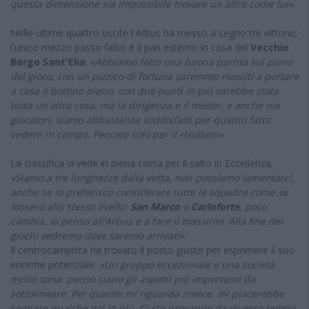
questa dimensione sia impossibile trovare un altro come lui».
Nelle ultime quattro uscite l'Arbus ha messo a segno tre vittorie;
l'unico mezzo passo falso è il pari esterno in casa del
Vecchio
Borgo Sant'Elia
.
«Abbiamo fatto una buona partita sul piano
del gioco, con un pizzico di fortuna saremmo riusciti a portare
a casa il bottino pieno, con due punti in più sarebbe stata
tutta un'altra cosa, ma la dirigenza e il mister, e anche noi
giocatori, siamo abbastanza soddisfatti per quanto fatto
vedere in campo. Peccato solo per il risultato».
La classifica vi vede in piena corsa per il salto in Eccellenza.
«Siamo a tre lunghezze dalla vetta, non possiamo lamentarci,
anche se io preferisco considerare tutte le squadre come se
fossero allo stesso livello:
San Marco
o
Carloforte
, poco
cambia, io penso all'Arbus e a fare il massimo. Alla fine dei
giochi vedremo dove saremo arrivati».
Il centrocampista ha trovato il posto giusto per esprimere il suo
enorme potenziale.
«Un gruppo eccezionale e una società
molto sana: penso siano gli aspetti più importanti da
sottolineare. Per quanto mi riguarda invece, mi piacerebbe
segnare qualche gol in più. Ci sto provando da diverso tempo