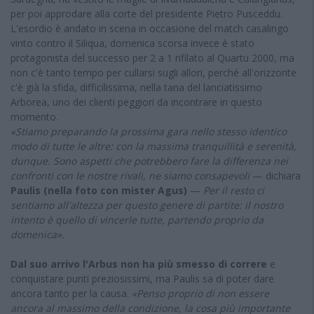
per poi approdare alla corte del presidente Pietro Pusceddu.
L'esordio è andato in scena in occasione del match casalingo
vinto contro il Siliqua, domenica scorsa invece è stato
protagonista del successo per 2 a 1 rifilato al Quartu 2000, ma
non c'è tanto tempo per cullarsi sugli allori, perché all'orizzonte
c'è già la sfida, difficilissima, nella tana del lanciatissimo
Arborea, uno dei clienti peggiori da incontrare in questo
momento.
«Stiamo preparando la prossima gara nello stesso identico
modo di tutte le altre: con la massima tranquillità e serenità,
dunque. Sono aspetti che potrebbero fare la differenza nei
confronti con le nostre rivali, ne siamo consapevoli
— dichiara
Paulis (nella foto con mister Agus)
—
Per il resto ci
sentiamo all'altezza per questo genere di partite: il nostro
intento è quello di vincerle tutte, partendo proprio da
domenica».
Dal suo arrivo l'Arbus non ha più smesso di correre
e
conquistare punti preziosissimi, ma Paulis sa di poter dare
ancora tanto per la causa.
«Penso proprio di non essere
ancora al massimo della condizione, la cosa più importante