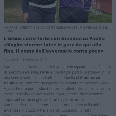
«RIFAREI QUESTA SCELTA CENTOMILA VOLTE: MISTER AGUS È IL
TOP»
L'Arbus corre forte con Gianmarco Paulis:
«Voglio vincere tutte le gare da qui alla
fine, il nome dell'avversario conta poco»
Mercoledì, 14 Febbraio, 2018
Sarà un caso, ma da quando è arrivato in squadra, nella finestra
di mercato invernale, l'
Arbus
non ha più perso, mettendo in fila
una serie di sette risultati utili di fila. Quello di
Gianmarco
Paulis
è sicuramente un innesto da novanta per mister Nicola
Agus, che ora può godersi l'enorme talento del centrocampista,
cresciuto nella Primavera del Cagliari, reduce da esperienze
importantissime in giro per l'Italia con Terracina,
Sambenedettese e Sanremese, per non parlare della bella
avventura in Svizzera tra le fila del Losanna. Tornato in
Sardegna, ha vestito le maglie di Ilvamaddalena e Calangianus,