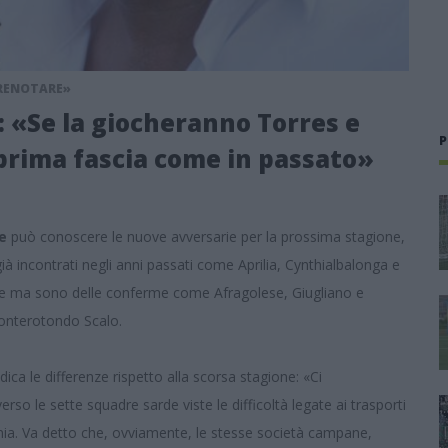
PRENOTARE»
: «Se la giocheranno Torres e
P
 prima fascia come in passato»
ce
può conoscere le nuove avversarie per la prossima stagione,
i già incontrati negli anni passati come Aprilia, Cynthialbalonga e
ane ma sono delle conferme come Afragolese, Giugliano e
Monterotondo Scalo.
udica le differenze rispetto alla scorsa stagione: «Ci
so le sette squadre sarde viste le difficoltà legate ai trasporti
nia. Va detto che, ovviamente, le stesse società campane,