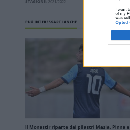
STAGIONE:
2021/2022
I want t
of my P
was col
PUÒ INTERESSARTI ANCHE
Opted 
Il Monastir riparte dai pilastri Masia, Pinna e