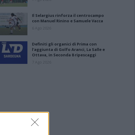
Il Selargius rinforza il centrocampo
con Manuel Rinino e Samuele Vacca
6 Ago 2026
Definiti gli organici di Prima con
l'aggiunta di Golfo Aranci, La Salle e
Ottava, in Seconda 8 ripescaggi
7 Ago 2026