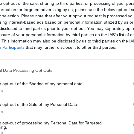
to opt-out of the sale, sharing to third parties, or processing of your per
entuali difetti della squadra. Affrontando squadre di categorie
formation for targeted advertising by us, please use the below opt-out s
rtanti sono quelli che capire il tuo reale valore: sono curioso di
r selection. Please note that after your opt-out request is processed y
eing interest-based ads based on personal information utilized by us or
disclosed to third parties prior to your opt-out. You may separately opt-
losure of your personal information by third parties on the IAB’s list of
rde impegnate in un campionato nazionale, è di fondamentale
. This information may also be disclosed by us to third parties on the
IA
S
urtroppo dal 18 ottobre sarà impossibile fare qualsiasi tipo
Participants
that may further disclose it to other third parties.
asporti, insieme al Ministero e con la nuova compagnia (ITA,
lla continuità territoriale, rischiamo come le altre società
iù difficile l’avvio del campionato. Spero che questa situazione
l Data Processing Opt Outs
rtive, ma a tutti i sardi in genere la possibilità di potersi
o opt-out of the Sharing of my personal data.
facili da risolvere».
In
o opt-out of the Sale of my Personal Data.
In
to opt-out of processing my Personal Data for Targeted
ing.
In