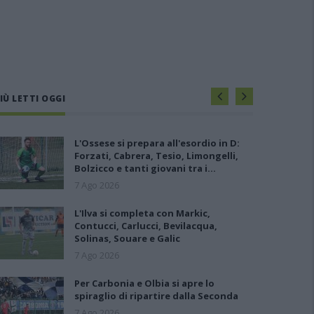
IÙ LETTI OGGI
L'Ossese si prepara all'esordio in D:
Forzati, Cabrera, Tesio, Limongelli,
Bolzicco e tanti giovani tra i…
7 Ago 2026
L'Ilva si completa con Markic,
Contucci, Carlucci, Bevilacqua,
Solinas, Souare e Galic
7 Ago 2026
Per Carbonia e Olbia si apre lo
spiraglio di ripartire dalla Seconda
7 Ago 2026