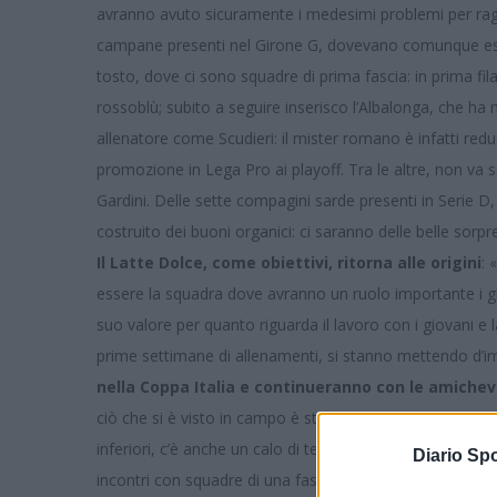
avranno avuto sicuramente i medesimi problemi per rag
campane presenti nel Girone G, dovevano comunque esser
tosto, dove ci sono squadre di prima fascia: in prima fil
rossoblù; subito a seguire inserisco l’Albalonga, che ha
allenatore come Scudieri: il mister romano è infatti redu
promozione in Lega Pro ai playoff. Tra le altre, non va
Gardini. Delle sette compagini sarde presenti in Serie 
costruito dei buoni organici: ci saranno delle belle sorpr
Il Latte Dolce, come obiettivi, ritorna alle origini
: 
essere la squadra dove avranno un ruolo importante i g
suo valore per quanto riguarda il lavoro con i giovani e la 
prime settimane di allenamenti, si stanno mettendo d’
nella Coppa Italia e continueranno con le amichev
ciò che si è visto in campo è stata quella col Taloro Ga
inferiori, c’è anche un calo di tensione nella testa dei 
Diario Spo
incontri con squadre di una fascia più alta e, al contrari