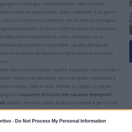
giungere la Sardegna. Sostanzialmente, dato che le tre
e inserite da qualche parte, siamo soddisfatti. È un girone
a colloco la Torres visto il mercato che ha fatto la compagine
 migliorato tantissimo la rosa e inoltre ha anche un bravissimo
ce dalla positiva esperienza al Latina, culminata con la
 sottovalutato nemmeno l’Ostia Mare, squadra allenata da
D, non mi dimentico del Muravera e dell’Arzachena che hanno
ese».
«Non siamo in prima fascia, rispetto al passato: siamo tornati a
iovani. Abbiamo un allenatore nuovo del quale conosciamo il
loro crescita. Tutto lo staff, il mister e i ragazzi, in queste
impegno».
I sassaresi di Scotto non saranno impegnati
oli
: «Quella che mi ha colpito di più per intensità di gioco e per
voi. È chiaro che quando si affrontano squadre di categorie
giocatori. In Sardegna purtroppo non riusciamo a organizzare
rtivo -
Do Not Process My Personal Information
o di ciò che accade nelle altre regioni, abbiamo difficoltà a