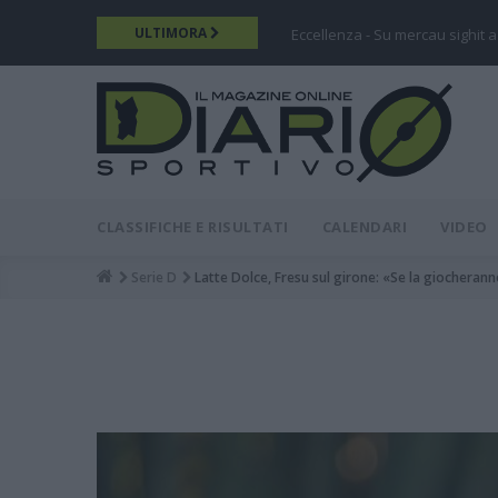
Salta
ULTIMORA
Eccellenza - Su mercau sighit a
al
contenuto
principale
DIARIO
MAIN
CLASSIFICHE E RISULTATI
CALENDARI
VIDEO
MENU
Serie D
Latte Dolce, Fresu sul girone: «Se la giocheran
Breadcrumb