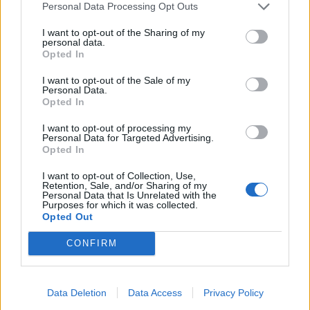
Personal Data Processing Opt Outs
blinda il suo allenatore con l'intenzione di proseguire «il progetto
della società di far crescere, con impegno, professionalità,
I want to opt-out of the Sharing of my
organizzazione e calcio giocato» il club gialloblù dopo un quarto
personal data.
e quinto posto negli ultimi due campionati.
Opted In
I want to opt-out of the Sale of my
CASTELSARDO
Personal Data.
Dopo il secondo posto alle spalle dell'Arzachena e l'eliminazione
Opted In
in semifinale ai playoff regionali, la società castellanese sceglie
la continuità confermando il tecnico
Antonio Borrotzu
che, al
I want to opt-out of processing my
Personal Data for Targeted Advertising.
primo anno da responsabile di una prima squadra, ha portato a
Opted In
termine un brillante campionato.
I want to opt-out of Collection, Use,
GIALETO
Retention, Sale, and/or Sharing of my
Personal Data that Is Unrelated with the
Retrocesso ai rigori dopo uno spareggio tra terzultime contro
Purposes for which it was collected.
l'Arbus ma il club serramannese riconosce il buon lavoro del
Opted Out
tecnico
Mariano Ruggiero
che, alla guida della matricola ha
comunque conquistato sul campo ben 42 punti, e lo conferma
CONFIRM
alla guida della prima squadra anche nella prossima stagione
che vedrà i rossoverdi nuovamente in Prima categoria. Insieme
con il tecnico argentino ci sarà anche il vice Thomas Montis.
Data Deletion
Data Access
Privacy Policy