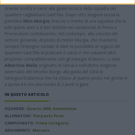
VECCHIO BORGO SANT'ELIA
Grande novità in seno alla guida tecnica della squadra del
quartiere cagliaritano Sant'Elia. Dopo otto stagioni lascia la
panchina
Miro Murgia
, braccio e mente di una squadra che in
tutti questi anni si è ben distinta nei campionati di Prima e
Promozione contribuendo, nel contempo, alla crescita del
settore giovanile. Al posto di mister Murgia, che manterrà
sempre l'impegno sociale di dare la possibilità ai ragazzi del
quartiere Sant'Elia di praticare il calcio e che valuterà altre
proposte compatibilmente con gli impegni di lavoro, ci sarà
Albertino Melis
originario di Sinnai e nell'ultima stagione
avversario del Vecchio Borgo alla guida del Città di
Selargius/Dolianova che ha chiuso al quarto posto nel girone A
a quota 64 con una media di 2 punti a gara.
IN QUESTO ARTICOLO
SQUADRE:
Quartu 2000
,
Asseminese
ALLENATORI:
Pierpaolo Piras
CAMPIONATO:
Prima Categoria
ARGOMENTI:
Mercato