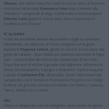
Olianas
, che mister Rassu ha voluto lo scorso anno al Bonorva,
così come l'attaccante
Francesco Canu
dopo il biennio alla
Thiesina e i campionati al Siligo. Confermato il centrocampista
Fabrizio Canu
giunto lo scorso anno dopo l'esperienza in
Eccellenza con l'Ossese.
FC ALGHERO
Il club del presidente Andrea Alessandrini sceglie la continuità
affrontando, da matricola, la Prima categoria con la guida
esperta di
Peppone Salaris
, giunto in corsa lo scorso anno alla
guida dei catalani - dopo l'addio per questioni lavorative di Pippo
Zani - conducendoli alla vittoria del campionato di Seconda.
Dopo due anni di vittorie il giovane club algherese affronterà la
Prima con entusiasmo, impegno e ambizione. Il primo acquisto
è quello di
Salvatore Pilo
, attaccante, classe 1999 reduce dal
campionato con il Sennori in Promozione (10 gol) e con il Siligo
in Prima (18 gol) ma con trascorsi anche con Stintino, Ozierese,
Taloro, Atletico Uri e Lanteri.
ISILI
Chiuso il campionato con un lusinghiero sesto posto nel girone