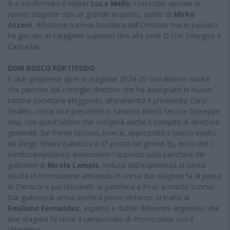
B e confermato il mister
Luca Melis
, i rossoblù aprono la
nuovo stagione con un grande acquisto, quello di
Mirko
Atzeni
, difensore nurrese bandiera dell'Orrolese ma in passato
ha giocato in categorie superiori fino alla serie D con Selargius e
Castiadas.
DON BOSCO FORTITUDO
Il club guspinese apre la stagione 2024-25 con diverse novità
che partono dal consiglio direttivo che ha assegnato le nuove
cariche societarie eleggendo all’unanimità il presidente Carlo
Giraldo, come vice presidenti ci saranno Mario Secci e Giuseppe
Ariu, con quest'ultimo che svolgerà anche il compito di direttore
generale. Sul fronte tecnico, invece, apprezzato il lavoro svolto
da Diego Ghiani (salvezza e 8° posto nel girone B), ecco che i
mediocampidanesi annunciano l'approdo sulla panchina dei
gialloneri di
Nicola Lampis
, reduce dall'esperienza al Santa
Giusta in Promozione arrivando in corsa due stagioni fa al posto
di Carracoi e poi lasciando la panchina a Piras a marzo scorso.
Dai gialloverdi arriva anche il primo rinforzo, si tratta di
Emiliano Fernandez
, esperto e duttile difensore argentino che
due stagioni fa vinse il campionato di Promozione con il
Villasimius.