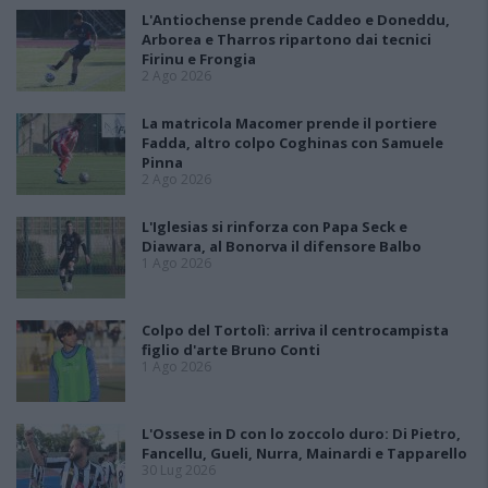
L'Antiochense prende Caddeo e Doneddu,
Arborea e Tharros ripartono dai tecnici
Firinu e Frongia
2 Ago 2026
La matricola Macomer prende il portiere
Fadda, altro colpo Coghinas con Samuele
Pinna
2 Ago 2026
L'Iglesias si rinforza con Papa Seck e
Diawara, al Bonorva il difensore Balbo
1 Ago 2026
Colpo del Tortolì: arriva il centrocampista
figlio d'arte Bruno Conti
1 Ago 2026
L'Ossese in D con lo zoccolo duro: Di Pietro,
Fancellu, Gueli, Nurra, Mainardi e Tapparello
30 Lug 2026