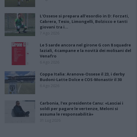
L'Ossese si prepara all'esordio in D: Forzati,
Cabrera, Tesio, Limongelli, Bolzicco e tanti
giovani tra i…
7 Ago 2026
Le 5 sarde ancora nel girone G con 8 squadre
laziali, 4 campane e la novità dei molisani del
Venafro
6 Ago 2026
Coppa Italia: Aranova-Ossese il 23, i derby
Budoni-Latte Dolce e COS-Monastir il 30
6 Ago 2026
Carbonia, l'ex presidente Canu: «Lasciai i
soldi per pagare le vertenze, Meloni si
assuma le responsabilità»
31 Lug 2026