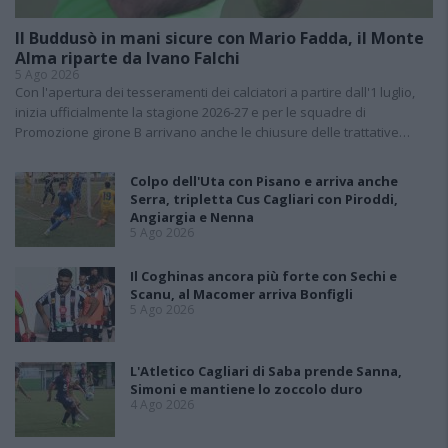
Il Buddusò in mani sicure con Mario Fadda, il Monte
Alma riparte da Ivano Falchi
5 Ago 2026
Con l'apertura dei tesseramenti dei calciatori a partire dall'1 luglio,
inizia ufficialmente la stagione 2026-27 e per le squadre di
Promozione girone B arrivano anche le chiusure delle trattative…
Colpo dell'Uta con Pisano e arriva anche
Serra, tripletta Cus Cagliari con Piroddi,
Angiargia e Nenna
5 Ago 2026
Il Coghinas ancora più forte con Sechi e
Scanu, al Macomer arriva Bonfigli
5 Ago 2026
L'Atletico Cagliari di Saba prende Sanna,
Simoni e mantiene lo zoccolo duro
4 Ago 2026