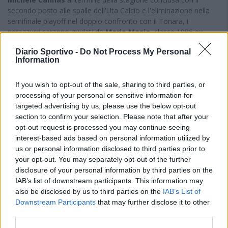
secondo posto alle spalle dell'Uta Calcio e l'eliminazione nella
semifinale playoff nel doppio confronto con il Tonara, i
nerazzurri saranno guidati da
Mario Masia
, classe 1986 ex
calciatore di Nuorese, Olbia, Lanusei e Idolo che ha iniziato la
Diario Sportivo -
Do Not Process My Personal
carriera da allenatore portando l’Idolo in Eccellenza, guidandolo
Information
nella massima serie regionale mentre nelle ultime due stagioni
ha allenato il Lanusei in Eccellenza e il Cardedu in Prima.
If you wish to opt-out of the sale, sharing to third parties, or
processing of your personal or sensitive information for
TERTENIA
targeted advertising by us, please use the below opt-out
Dopo aver salutato il tecnico della promozione Federico Scattu,
section to confirm your selection. Please note that after your
che non poteva guidare i biancorossi anche in Prima categoria
opt-out request is processed you may continue seeing
per sopravvenuti problemi personali, ecco che la matricola
interest-based ads based on personal information utilized by
ogliastrina annuncia l'accordo con
Daniele Salerno
, negli ultimi
us or personal information disclosed to third parties prior to
anni alla guida di Tortolì e Castor ma che a Tertenia ha chiuso la
your opt-out. You may separately opt-out of the further
sua carriera da calciatore iniziando quella da allenatore.
disclosure of your personal information by third parties on the
IAB’s list of downstream participants. This information may
BADESI 09
also be disclosed by us to third parties on the
IAB’s List of
Non c'è due senza tre e
Simone Deliperi
sarà per il terzo anno
Downstream Participants
that may further disclose it to other
di fila la guida tecnica dei gialloblù. Per l'ex portiere della Torres
third parties.
si vociferava nelle scorse settimane il salto in Eccellenza al
Tempio, che poi ha annunciato l'arrivo di Giorico, ma il Badesi