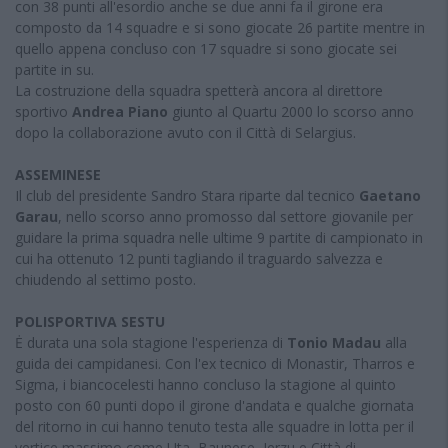
con 38 punti all'esordio anche se due anni fa il girone era
composto da 14 squadre e si sono giocate 26 partite mentre in
quello appena concluso con 17 squadre si sono giocate sei
partite in su.
La costruzione della squadra spetterà ancora al direttore
sportivo
Andrea Piano
giunto al Quartu 2000 lo scorso anno
dopo la collaborazione avuto con il Città di Selargius.
ASSEMINESE
Il club del presidente Sandro Stara riparte dal tecnico
Gaetano
Garau
, nello scorso anno promosso dal settore giovanile per
guidare la prima squadra nelle ultime 9 partite di campionato in
cui ha ottenuto 12 punti tagliando il traguardo salvezza e
chiudendo al settimo posto.
POLISPORTIVA SESTU
Ė durata una sola stagione l'esperienza di
Tonio Madau
alla
guida dei campidanesi. Con l'ex tecnico di Monastir, Tharros e
Sigma, i biancocelesti hanno concluso la stagione al quinto
posto con 60 punti dopo il girone d'andata e qualche giornata
del ritorno in cui hanno tenuto testa alle squadre in lotta per il
vertice massimo come Uta, Baunese, Jerzu e Città di