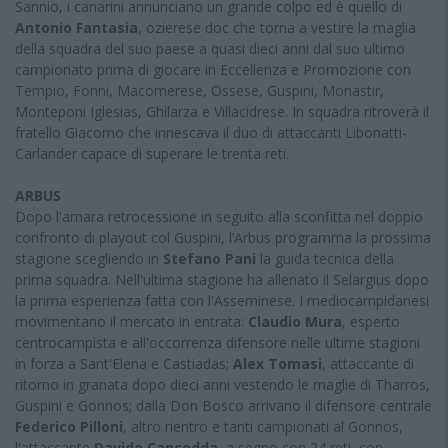
Sannio, i canarini annunciano un grande colpo ed è quello di
Antonio Fantasia
, ozierese doc che torna a vestire la maglia
della squadra del suo paese a quasi dieci anni dal suo ultimo
campionato prima di giocare in Eccellenza e Promozione con
Tempio, Fonni, Macomerese, Ossese, Guspini, Monastir,
Monteponi Iglesias, Ghilarza e Villacidrese. In squadra ritroverà il
fratello Giacomo che innescava il duo di attaccanti Libonatti-
Carlander capace di superare le trenta reti.
ARBUS
Dopo l'amara retrocessione in seguito alla sconfitta nel doppio
confronto di playout col Guspini, l’Arbus programma la prossima
stagione scegliendo in
Stefano Pani
la guida tecnica della
prima squadra. Nell'ultima stagione ha allenato il Selargius dopo
la prima esperienza fatta con l'Asseminese. I mediocampidanesi
movimentano il mercato in entrata:
Claudio Mura
, esperto
centrocampista e all'occorrenza difensore nelle ultime stagioni
in forza a Sant'Elena e Castiadas;
Alex Tomasi
, attaccante di
ritorno in granata dopo dieci anni vestendo le maglie di Tharros,
Guspini e Gonnos; dalla Don Bosco arrivano il difensore centrale
Federico Pilloni
, altro rientro e tanti campionati al Gonnos,
l'attaccante
Davide Cancedda
, a segno con 24 reti, con