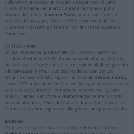
L'allenatore oristanese, in passato sulla panchina di Santa
Giusta, Tramatza, San Marco Cabras e Oristanese, potrà
disporre del portiere
Lorenzo Parisi
, primo acquisto della
matricola biancazzurra, classe 1995 e proveniente dal Santa
Giusta ma in passato a difendere i pali di Tharros, Paulese e
Narboliese.
CORTOGHIANA
Chiusa l'esperienza quadriennale con il tecnico Fabio Piras,
iniziata nell'estate del 2020 attraversando lo stop per il Covid,
una salvezza in Promozione, la retrocessione all'ultima giornata
e la salvezza in Prima, il club del presidente Gianluca Cro
annuncia di aver affidato la panchina rossoblù a
Bruno Carrus
,
classe 1987 originario di San Giovanni Suergiu ed ex calciatore di
tanti club sulcitani come Fermassenti, Antiochense, Iglesias,
Atletico Narcao, Carloforte e Villamassargia mentre lo scorso
anno ha allenato gli Allievi dell'Astra Carbonia. Perciò per mister
Carrus sarà la prima esperienza alla guida di una prima squadra.
BAUNESE
Dopo essersi divise le strade tra il club ogliastrino e il tecnico
Michele Cannas
al termine della stagione conclusa con il