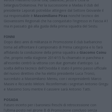
Selargius/Dolianova. Per la successione a Madau il club del
presidente Leporati potrebbe attingere dal Settore Giovanile il
cui responsabile è
Massimiliano Piras
nonché tecnico dei
Giovanissimi Regionali che ha conquistato l'ingresso in Fascia A1
ma in passato già alla guida della prima squadra del Sestu.
FONNI
Dopo dieci anni di militanza in Promozione il club barbaricino
torna ad affrontare il campionato di Prima categoria e lo farà
affidando la conduzione della prima squadra a
Giacomo Coinu
che, proprio nella stagione 2014/15 fu chiamato in panchina e
all'esordio centrò la vittoria con due giornate d'anticipo. La
scelta dell'ex tecnico dell'Ovodda è stato il primo passo ufficiale
del nuovo direttivo che ha eletto presidente Luca Tronci,
succeduto a Massimiliano Mereu, con i vicepresidenti Marco
Masini e Riccardo Meloni. Riconfermati i segretari Antonio Gregu
e Massimo Soru mentre il cassiere sarà Antonio Tatti.
POSADA
Futuro incerto per i baroniesi freschi di retrocessione con
l'ultima posto nel girone B di Promozione concluso senza