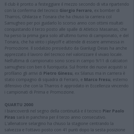
Il club è pronto a festeggiare il mezzo secondo di vita ripartendo
con la conferma del tecnico
Giorgio Ferraro
, ex bomber di
Tharros, Ghilarza e Tonara che ha chiuso la carriera col
Samugheo per poi guidarlo lo scorso anno con ottimi risultati
conquistando il terzo posto alle spalle di Atletico Masainas, che
ha perso la prima gara solo all'ultimo turno di campionato, e del
Tonara, che ha vinto i playoff e attende di essere ammessa in
Promozione. Il sodalizio presieduto da Gianluigi Deias ha anche
apprezzato il lavoro del tecnico nel valorizzare il vivaio locale.
Nell’ultima di campionato sono scesi in campo 9/11 di calciatori
samughesi con ben 6 fuoriquota. Sul fronte dei nuovi acquisti si
profilano gli arrivi di
Pietro Ginesu
, ex Silanus ma in carriera è
stato compagno di squadra di Ferraro, e
Marco Fresu
, esterno
difensivo che con la Tharros è approdato in Eccellenza vincendo
i campionati di Prima e Promozione.
QUARTU 2000
I biancoverdi nel segno della continuità e il tecnico
Pier Paolo
Piras
sarà in panchina per il terzo anno consecutivo.
L'allenatore selargino ha chiuso la stagione centrando la
salvezza e l'ottavo posto con 41 punti dopo la sesta posizione