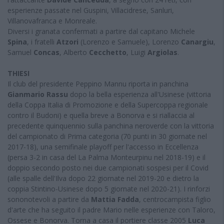
esperienze passate nel Guspini, Villacidrese, Sanluri,
Villanovafranca e Monreale.
Diversi i granata confermati a partire dal capitano Michele
Spina
, i fratelli
Atzori
(Lorenzo e Samuele), Lorenzo
Canargiu
,
Samuel
Concas
, Alberto
Cecchetto
, Luigi
Argiolas
.
THIESI
Il club del presidente Peppino Mannu riporta in panchina
Gianmario Rassu
dopo la bella esperienza all'Usinese (vittoria
della Coppa Italia di Promozione e della Supercoppa regionale
contro il Budoni) e quella breve a Bonorva e si riallaccia al
precedente quinquennio sulla panchina neroverde con la vittoria
del campionato di Prima categoria (70 punti in 30 giornate nel
2017-18), una semifinale playoff per l'accesso in Eccellenza
(persa 3-2 in casa del La Palma Monteurpinu nel 2018-19) e il
doppio secondo posto nei due campionati sospesi per il Covid
(alle spalle dell'Ilva dopo 22 giornate nel 2019-20 e dietro la
coppia Stintino-Usinese dopo 5 giornate nel 2020-21). I rinforzi
sononotevoli a partire da
Mattia Fadda
, centrocampista figlio
d'arte che ha seguito il padre Mario nelle esperienze con Taloro,
Ossese e Bonorva. Torna a casa il portiere classe 2005
Luca