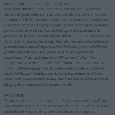
riuscire a far punti nelle ultime 12 giornate. La dirigenza, con in
testa il presidente Pietro Demurtas, che un anno fa aveva
rilevato la guida della società concludendo tra tante difficoltà il
campionato di Promozione risulta dimissionaria da alcuni giorni
e ha fatto appello «
ai tifosi e amanti del calcio di farsi avanti
per non far morire l'unica attività sportiva presente in
paese
» con la garanzia che dal presidente e dal direttivo uscente
verrà fatta «
l'iscrizione al campionato ma se non dovessero
presentarsi nuovi dirigenti il rischio è che possa verificarsi
quanto accaduto lo scorso anno a Torpè ovvero la
sparizione di un club giunto al 59° anno di vita
». Per
scongiurare la scomparsa del club fondato nel 1966 sono stati
invitati «
gli interessati e tutti coloro che hanno a cuore le
sorti del Posada Calcio a contattare il presidente Pietro
Demurtas o a presentarsi alla riunione che si terrà martedì
25 giugno in aula consiliare alle ore 18
».
SANVERESE
Tecnico che vince non si tocca e la Sanverese conferma Bobo
Sau, esperta guida che ha trascinato il club di San Vero Milis ad
una brillante vittoria nel girone D di Seconda Categoria.