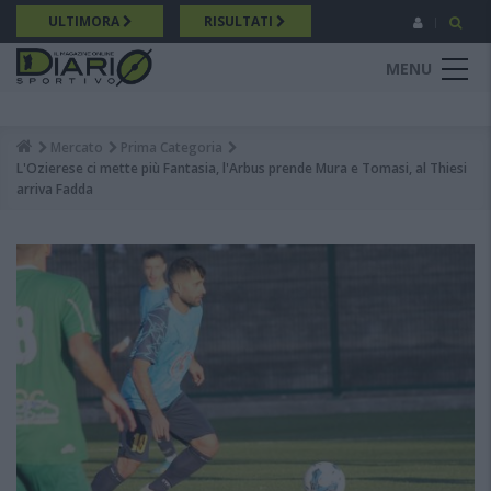
Salta
ULTIMORA
RISULTATI
al
contenuto
MENU
principale
Mercato
Prima Categoria
Breadcrumb
L'Ozierese ci mette più Fantasia, l'Arbus prende Mura e Tomasi, al Thiesi
arriva Fadda