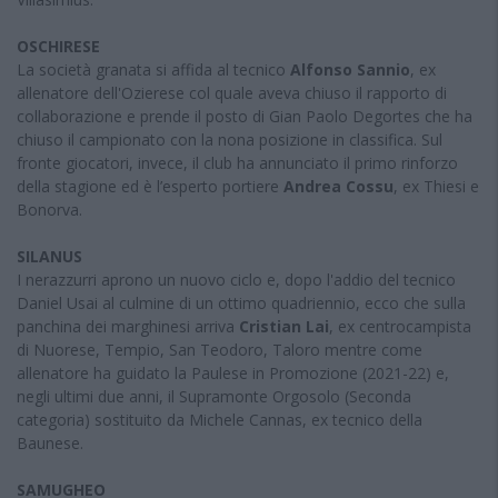
OSCHIRESE
La società granata si affida al tecnico
Alfonso Sannio
, ex
allenatore dell'Ozierese col quale aveva chiuso il rapporto di
collaborazione e prende il posto di Gian Paolo Degortes che ha
chiuso il campionato con la nona posizione in classifica. Sul
fronte giocatori, invece, il club ha annunciato il primo rinforzo
della stagione ed è l’esperto portiere
Andrea Cossu
, ex Thiesi e
Bonorva.
SILANUS
I nerazzurri aprono un nuovo ciclo e, dopo l'addio del tecnico
Daniel Usai al culmine di un ottimo quadriennio, ecco che sulla
panchina dei marghinesi arriva
Cristian Lai
, ex centrocampista
di Nuorese, Tempio, San Teodoro, Taloro mentre come
allenatore ha guidato la Paulese in Promozione (2021-22) e,
negli ultimi due anni, il Supramonte Orgosolo (Seconda
categoria) sostituito da Michele Cannas, ex tecnico della
Baunese.
SAMUGHEO