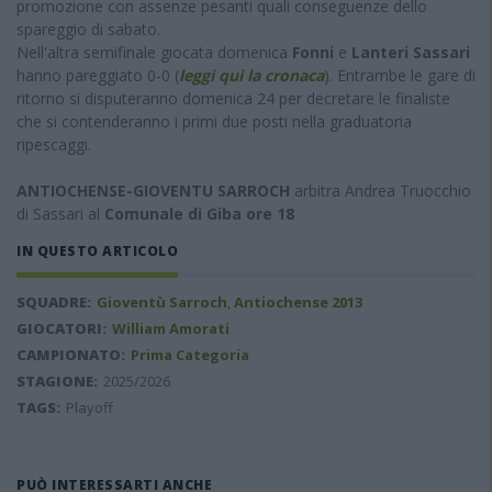
promozione con assenze pesanti quali conseguenze dello
spareggio di sabato.
Nell'altra semifinale giocata domenica
Fonni
e
Lanteri Sassari
hanno pareggiato 0-0 (
leggi qui la cronaca
). Entrambe le gare di
ritorno si disputeranno domenica 24 per decretare le finaliste
che si contenderanno i primi due posti nella graduatoria
ripescaggi.
ANTIOCHENSE-GIOVENTU SARROCH
arbitra Andrea Truocchio
di Sassari al
Comunale di Giba ore 18
IN QUESTO ARTICOLO
SQUADRE:
Gioventù Sarroch
,
Antiochense 2013
GIOCATORI:
William Amorati
CAMPIONATO:
Prima Categoria
STAGIONE:
2025/2026
TAGS:
Playoff
PUÒ INTERESSARTI ANCHE