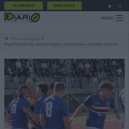
Salta
ULTIMORA
RISULTATI
al
contenuto
MENU
principale
Prima Categoria
Breadcrumb
Playoff semifinale: entrano in gioco Antiochense e Gioventù Sarroch