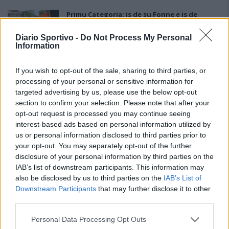
Primu Categoria: is de su Fonne e is de
s'Antiochense s'ant a isfidai in sa partida
finali po custa stagioni; chini bincit at a podi
Diario Sportivo -
Do Not Process My Personal
bisai s'artziada in su campionau de sa
Information
Promotzioni
28 Mag 2026
If you wish to opt-out of the sale, sharing to third parties, or
Il Fonni prepara la finale, Coinu: «Contro
processing of your personal or sensitive information for
l'Antiochense senza pressioni ma con la
targeted advertising by us, please use the below opt-out
giusta determinazione»
section to confirm your selection. Please note that after your
26 Mag 2026
opt-out request is processed you may continue seeing
interest-based ads based on personal information utilized by
L'Antiochense all'atto finale, Piras: «Il Fonni
us or personal information disclosed to third parties prior to
è forte, batterlo sarebbe l'ennesima impresa
dei miei ragazzi»
your opt-out. You may separately opt-out of the further
26 Mag 2026
disclosure of your personal information by third parties on the
IAB’s list of downstream participants. This information may
Playout: Sestu, Santa Giusta, Silanus e
also be disclosed by us to third parties on the
IAB’s List of
Malaspina salve, Bariese, Barumini, Siniscola
Downstream Participants
that may further disclose it to other
e Sennori in Seconda
third parties.
25 Mag 2026
Personal Data Processing Opt Outs