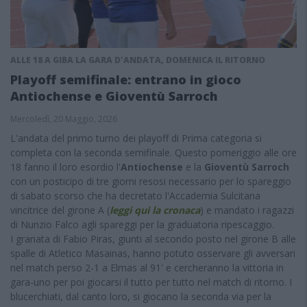
ALLE 18 A GIBA LA GARA D'ANDATA, DOMENICA IL RITORNO
Playoff semifinale: entrano in gioco
Antiochense e Gioventù Sarroch
Mercoledì, 20 Maggio, 2026
L'andata del primo turno dei playoff di Prima categoria si
completa con la seconda semifinale. Questo pomeriggio alle ore
18 fanno il loro esordio l'
Antiochense
e la
Gioventù Sarroch
con un posticipo di tre giorni resosi necessario per lo spareggio
di sabato scorso che ha decretato l'Accademia Sulcitana
vincitrice del girone A (
leggi qui la cronaca
) e mandato i ragazzi
di Nunzio Falco agli spareggi per la graduatoria ripescaggio.
I granata di Fabio Piras, giunti al secondo posto nel girone B alle
spalle di Atletico Masainas, hanno potuto osservare gli avversari
nel match perso 2-1 a Elmas al 91' e cercheranno la vittoria in
gara-uno per poi giocarsi il tutto per tutto nel match di ritorno. I
blucerchiati, dal canto loro, si giocano la seconda via per la