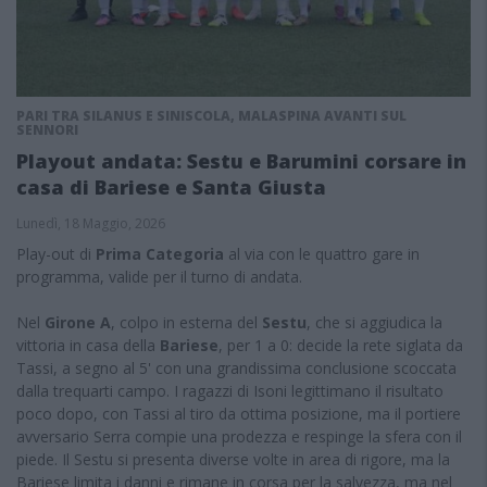
PARI TRA SILANUS E SINISCOLA, MALASPINA AVANTI SUL
SENNORI
Playout andata: Sestu e Barumini corsare in
casa di Bariese e Santa Giusta
Lunedì, 18 Maggio, 2026
Play-out di
Prima Categoria
al via con le quattro gare in
programma, valide per il turno di andata.
Nel
Girone A
, colpo in esterna del
Sestu
, che si aggiudica la
vittoria in casa della
Bariese
, per 1 a 0: decide la rete siglata da
Tassi, a segno al 5' con una grandissima conclusione scoccata
dalla trequarti campo. I ragazzi di Isoni legittimano il risultato
poco dopo, con Tassi al tiro da ottima posizione, ma il portiere
avversario Serra compie una prodezza e respinge la sfera con il
piede. Il Sestu si presenta diverse volte in area di rigore, ma la
Bariese limita i danni e rimane in corsa per la salvezza, ma nel