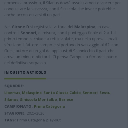
domenica prossima, il Silanus dovrà assolutamente vincere per
conquistare la salvezza, con il Siniscola che invece potrebbe
anche accontentarsi di un pari.
Nel
Girone D
si registra la vittoria del
Malaspina
, in casa,
contro il
Sennori
, di misura, con il punteggio finale di 2 a 1: il
primo tempo si chiude a reti inviolate, ma nella ripresa i locali
sfruttano il fattore campo e si portano in vantaggio al 62' con
Gueli, autore di un gol da applausi; di Scannicchio il pari, che
arriva un minuto più tardi. Ci pensa Campus a firmare il punto
del definitivo sorpasso.
IN QUESTO ARTICOLO
SQUADRE:
Libertas
,
Malaspina
,
Santa Giusta Calcio
,
Sennori
,
Sestu
,
Silanus
,
Siniscola Montalbo
,
Bariese
CAMPIONATO:
Prima Categoria
STAGIONE:
2025/2026
TAGS:
Prima Categoria
play-out