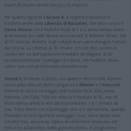
match di ritorno servirà una piccola impresa.
Per quanto riguarda il
Girone B
, si registra il successo in
trasferta anche della
Libertas di Barumini
, che vince contro il
Santa Giusta
con il risultato finale di 1 a 0: primo tempo avaro
di emozioni, poi nella ripresa arriva la rete di Roberto Ghiani, che
al 57' insacca, di testa, sugli sviluppi di un calcio d'angolo battuto
da Corona. La Libertas al 76' rimane con soli dieci uomini in
campo per via dell'espulsione rimediata da Magnini; al 90'
occasionissima per il pareggio di Cabras, ma Federico Ghiani
salva i suoi con un intervento provvidenziale.
Girone C
: si chiude in parità, con quattro reti in totale, il primo
round della sfida all'ultimo sangue tra il
Silanus
e il
Siniscola
.
Padroni di casa in vantaggio nelle battute finali della prima
frazione, con Eddy Tola che sblocca il risultato al 42', ma ad
inizio ripresa arriva la rete del momentaneo 1 a 1 firmata da
Sias. Tutto fermo con il punteggio sino a 5' dal termine, quando
il bomber di casa riporta in vantaggio i suoi, ma in piena zona
Cesarini Sias, ancora lui, replica al cannoniere avversario ed
evita il ko ai baroniesi. Nella gara del ritorno, in programma