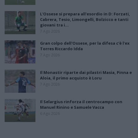
L'Ossese si prepara all'esordio in D: Forzati,
Cabrera, Tesio, Limongelli, Bolzicco e tanti
giovani tra i…
7 Ago 2026
Gran colpo dell'Ossese, per la difesa c'è l'ex
Torres Riccardo Idda
7 Ago 2026
Il Monastir riparte dai pilastri Masia, Pinna e
Aloia, il primo acquisto è Loru
7 Ago 2026
Il Selargius rinforza il centrocampo con
Manuel Rinino e Samuele Vacca
6 Ago 2026