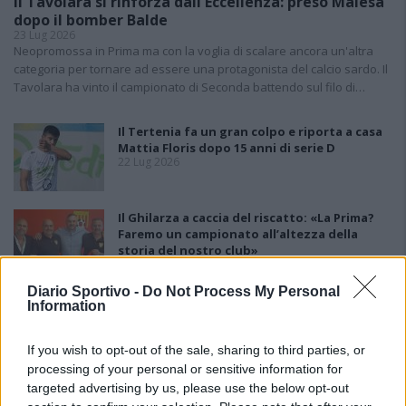
Il Tavolara si rinforza dall'Eccellenza: preso Malesa
dopo il bomber Balde
23 Lug 2026
Neopromossa in Prima ma con la voglia di scalare ancora un'altra
categoria per tornare ad essere una protagonista del calcio sardo. Il
Tavolara ha vinto il campionato di Seconda battendo sul filo di…
Il Tertenia fa un gran colpo e riporta a casa
Mattia Floris dopo 15 anni di serie D
22 Lug 2026
Il Ghilarza a caccia del riscatto: «La Prima?
Faremo un campionato all’altezza della
storia del nostro club»
22 Giu 2026
Diario Sportivo -
Do Not Process My Personal
Il Pirri si riaffida alle mani esperte di
Information
Busanca: «Ė il ritorno a una storia d’amore
rimasta solo in pausa»
If you wish to opt-out of the sale, sharing to third parties, or
2 Giu 2026
processing of your personal or sensitive information for
targeted advertising by us, please use the below opt-out
Finale playoff: l'Antiochense regola il Fonni