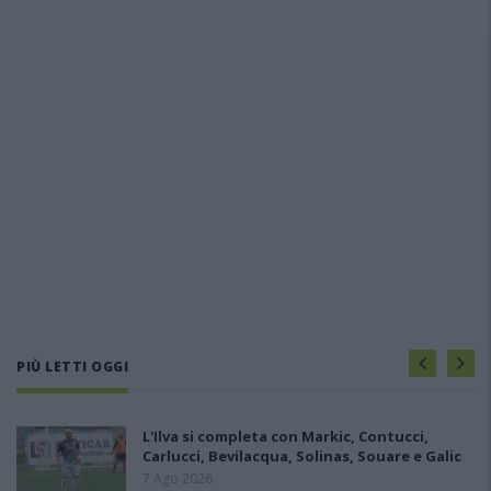
PIÙ LETTI OGGI
L'Ilva si completa con Markic, Contucci,
Carlucci, Bevilacqua, Solinas, Souare e Galic
7 Ago 2026