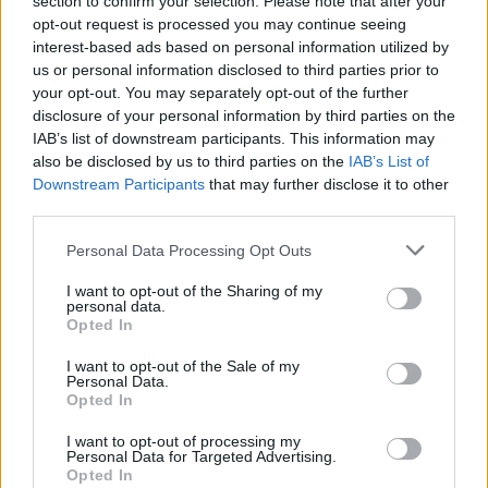
nel finale, Madeddu e Cosa per il sogno
section to confirm your selection. Please note that after your
Promozione
opt-out request is processed you may continue seeing
1 Giu 2026
interest-based ads based on personal information utilized by
us or personal information disclosed to third parties prior to
Primu Categoria: is de su Fonne e is de
your opt-out. You may separately opt-out of the further
s'Antiochense s'ant a isfidai in sa partida
disclosure of your personal information by third parties on the
finali po custa stagioni; chini bincit at a podi
IAB’s list of downstream participants. This information may
bisai s'artziada in su campionau de sa
also be disclosed by us to third parties on the
Promotzioni
IAB’s List of
28 Mag 2026
Downstream Participants
that may further disclose it to other
third parties.
Il Fonni prepara la finale, Coinu: «Contro
l'Antiochense senza pressioni ma con la
Personal Data Processing Opt Outs
giusta determinazione»
26 Mag 2026
I want to opt-out of the Sharing of my
personal data.
L'Antiochense all'atto finale, Piras: «Il Fonni
Opted In
è forte, batterlo sarebbe l'ennesima impresa
dei miei ragazzi»
I want to opt-out of the Sale of my
26 Mag 2026
Personal Data.
Opted In
Playout: Sestu, Santa Giusta, Silanus e
I want to opt-out of processing my
Malaspina salve, Bariese, Barumini, Siniscola
Personal Data for Targeted Advertising.
e Sennori in Seconda
Opted In
25 Mag 2026