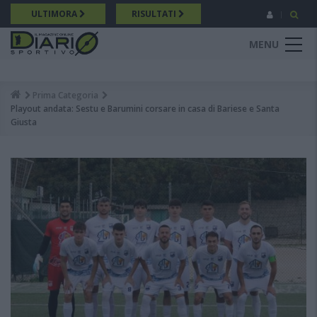
Salta
ULTIMORA
RISULTATI
al
contenuto
MENU
principale
Prima Categoria
Breadcrumb
Playout andata: Sestu e Barumini corsare in casa di Bariese e Santa
Giusta