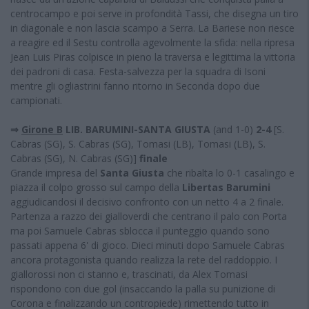
centrocampo e poi serve in profondità Tassi, che disegna un tiro
in diagonale e non lascia scampo a Serra. La Bariese non riesce
a reagire ed il Sestu controlla agevolmente la sfida: nella ripresa
Jean Luis Piras colpisce in pieno la traversa e legittima la vittoria
dei padroni di casa. Festa-salvezza per la squadra di Isoni
mentre gli ogliastrini fanno ritorno in Seconda dopo due
campionati.
⇒
Girone B
LIB. BARUMINI-SANTA GIUSTA
(and 1-0)
2-4
[S.
Cabras (SG), S. Cabras (SG), Tomasi (LB), Tomasi (LB), S.
Cabras (SG), N. Cabras (SG)]
finale
Grande impresa del
Santa Giusta
che ribalta lo 0-1 casalingo e
piazza il colpo grosso sul campo della
Libertas Barumini
aggiudicandosi il decisivo confronto con un netto 4 a 2 finale.
Partenza a razzo dei gialloverdi che centrano il palo con Porta
ma poi Samuele Cabras sblocca il punteggio quando sono
passati appena 6' di gioco. Dieci minuti dopo Samuele Cabras
ancora protagonista quando realizza la rete del raddoppio. I
giallorossi non ci stanno e, trascinati, da Alex Tomasi
rispondono con due gol (insaccando la palla su punizione di
Corona e finalizzando un contropiede) rimettendo tutto in