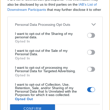
storia del nostro club»
also be disclosed by us to third parties on the
IAB’s List of
22 Giu 2026
Downstream Participants
that may further disclose it to other
third parties.
Il Pirri si riaffida alle mani esperte di
Busanca: «Ė il ritorno a una storia d’amore
Personal Data Processing Opt Outs
rimasta solo in pausa»
2 Giu 2026
I want to opt-out of the Sharing of my
personal data.
Opted In
Finale playoff: l'Antiochense regola il Fonni
nel finale, Madeddu e Cosa per il sogno
Promozione
I want to opt-out of the Sale of my
Personal Data.
1 Giu 2026
Opted In
Primu Categoria: is de su Fonne e is de
I want to opt-out of processing my
s'Antiochense s'ant a isfidai in sa partida
Personal Data for Targeted Advertising.
finali po custa stagioni; chini bincit at a podi
Opted In
bisai s'artziada in su campionau de sa
Promotzioni
I want to opt-out of Collection, Use,
28 Mag 2026
Retention, Sale, and/or Sharing of my
Personal Data that Is Unrelated with the
Purposes for which it was collected.
Il Fonni prepara la finale, Coinu: «Contro
Opted Out
l'Antiochense senza pressioni ma con la
giusta determinazione»
26 Mag 2026
CONFIRM