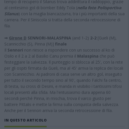
tempo di recupero il Silanus trova addirittura il raddoppio, grazie
al centesimo gol di bomber Eddy Tola (
nella foto Polisportiva
Silanus
) con la maglia biancazzurra, tra i più importanti della sua
carriera. Per il Siniscola si tratta della seconda retrocessione di
fila.
⇒
Girone D
SENNORI-MALASPINA
(and 1-2)
2-2
[Gueli (M),
Scannicchio (S), Pinna (M)]
finale
Il
Sennori
non riesce a rispondere con un successo al ko di
Osilo e il 2 a 2 al Basilio Canu premia il
Malaspina
che può
festeggiare la salvezza. Il punteggio si sblocca al 25', con la rete
per gli ospiti firmata da Gueli, ma al 45' arriva la replica dei locali
con Scannicchio. Ai padroni di casa serve un altro gol, inseguito
per tutto il secondo tempo sino al 90', quando Falchi fa centro,
di testa, su cross di Desini, e manda in visibilio i tantissimi tifosi
locali presenti alla sfida. Ma l'entusiasmo dura appena 60
secondi perché Pinna, in mischia, trova il varco giusto per
battere Pittalis e mette la firma sulla conquista della salvezza.
Anche per il Sennori arriva la seconda retrocessione di fila.
IN QUESTO ARTICOLO