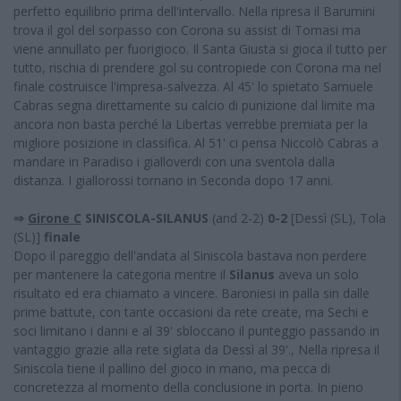
perfetto equilibrio prima dell'intervallo. Nella ripresa il Barumini
trova il gol del sorpasso con Corona su assist di Tomasi ma
viene annullato per fuorigioco. Il Santa Giusta si gioca il tutto per
tutto, rischia di prendere gol su contropiede con Corona ma nel
finale costruisce l'impresa-salvezza. Al 45' lo spietato Samuele
Cabras segna direttamente su calcio di punizione dal limite ma
ancora non basta perché la Libertas verrebbe premiata per la
migliore posizione in classifica. Al 51' ci pensa Niccolò Cabras a
mandare in Paradiso i gialloverdi con una sventola dalla
distanza. I giallorossi tornano in Seconda dopo 17 anni.
⇒
Girone C
SINISCOLA-SILANUS
(and 2-2)
0-2
[Dessì (SL), Tola
(SL)]
finale
Dopo il pareggio dell'andata al Siniscola bastava non perdere
per mantenere la categoria mentre il
Silanus
aveva un solo
risultato ed era chiamato a vincere. Baroniesi in palla sin dalle
prime battute, con tante occasioni da rete create, ma Sechi e
soci limitano i danni e al 39' sbloccano il punteggio passando in
vantaggio grazie alla rete siglata da Dessì al 39'., Nella ripresa il
Siniscola tiene il pallino del gioco in mano, ma pecca di
concretezza al momento della conclusione in porta. In pieno