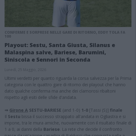
CONFERME E SORPRESE NELLE GARE DI RITORNO, EDDY TOLA FA
100
Playout: Sestu, Santa Giusta, Silanus e
Malaspina salve, Bariese, Barumini,
Siniscola e Sennori in Seconda
Lunedì, 25 Maggio, 2026
Ultimi verdetti per quanto riguarda la corsa salvezza per la Prima
categoria con le quattro gare di ritorno dei playout che hanno
dato qualche conferma ma anche dei clamorosi ribaltoni
rispetto agli esiti delle sfide d'andata.
⇒
Girone A
SESTU-BARIESE
(and 1-0)
1-0
[Tassi (S)]
finale
Il
Sestu
bissa il successo strappato all'andata in Ogliastra e si
impone, tra le mura amiche, nuovamente con il risultato finale di
1 a 0, ai danni della
Bariese
. La rete che decide il confronto
nasce da un'azione caparbia di Baldussi che conquista palla a