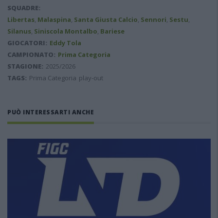
SQUADRE:
Libertas
,
Malaspina
,
Santa Giusta Calcio
,
Sennori
,
Sestu
,
Silanus
,
Siniscola Montalbo
,
Bariese
GIOCATORI:
Eddy Tola
CAMPIONATO:
Prima Categoria
STAGIONE:
2025/2026
TAGS:
Prima Categoria
play-out
PUÒ INTERESSARTI ANCHE