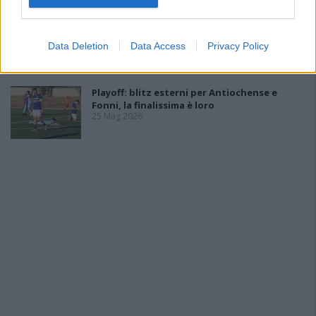
L'Antiochense all'atto finale, Piras: «Il Fonni
è forte, batterlo sarebbe l'ennesima impresa
Data Deletion
Data Access
Privacy Policy
dei miei ragazzi»
26 Mag 2026
Playoff: blitz esterni per Antiochense e
Fonni, la finalissima è loro
25 Mag 2026