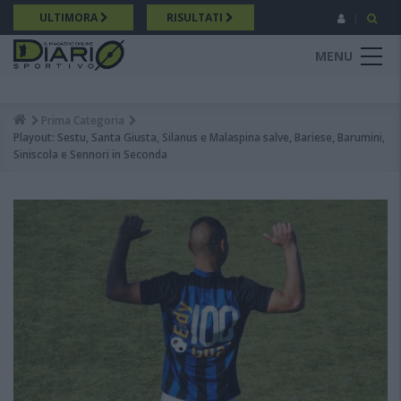
Salta
ULTIMORA
RISULTATI
al
contenuto
MENU
principale
Prima Categoria
Breadcrumb
Playout: Sestu, Santa Giusta, Silanus e Malaspina salve, Bariese, Barumini,
Siniscola e Sennori in Seconda