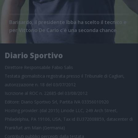
Barisardo, il presidente Ibba ha scelto il tecnico e
per Vittorio De Carlo c'è una seconda chance
Diario Sportivo
Direttore Responsabile Fabio Salis
Testata giornalistica registrata presso il Tribunale di Cagliari,
autorizzazione n. 18 del 03/07/2012
Iscrizione al ROC n. 22685 del 03/08/2012
Editore: Diario Sportivo Srl, Partita IVA 03356010920
Hosting provider: (dal 2015) Linode LLC, 249 Arch Street,
Philadelphia, PA 19106, USA, Tax id EU372008859, datacenter di
Frankfurt am Main (Germania)
Contributi pubblici
percepiti dalla testata