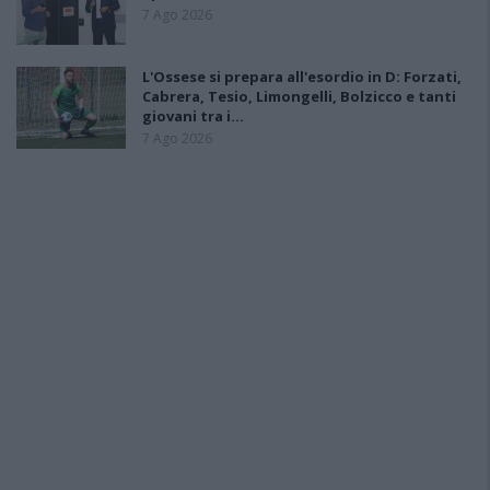
7 Ago 2026
L'Ossese si prepara all'esordio in D: Forzati,
Cabrera, Tesio, Limongelli, Bolzicco e tanti
giovani tra i…
7 Ago 2026