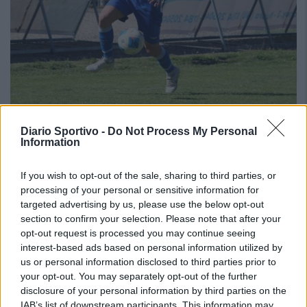
Il Tavolara si rinforza dall'Eccellenza: preso Malesa
Diario Sportivo -
Do Not Process My Personal
dopo il bomber Balde
Information
23 Lug 2026
Neopromossa in Prima ma con la voglia di scalare ancora un'altra
If you wish to opt-out of the sale, sharing to third parties, or
categoria per tornare ad essere una protagonista del calcio sardo. Il
processing of your personal or sensitive information for
Tavolara ha vinto il campionato di Seconda battendo sul filo di…
targeted advertising by us, please use the below opt-out
section to confirm your selection. Please note that after your
Il Tertenia fa un gran colpo e riporta a casa
opt-out request is processed you may continue seeing
Mattia Floris dopo 15 anni di serie D
interest-based ads based on personal information utilized by
22 Lug 2026
us or personal information disclosed to third parties prior to
your opt-out. You may separately opt-out of the further
disclosure of your personal information by third parties on the
Il Ghilarza a caccia del riscatto: «La Prima?
IAB’s list of downstream participants. This information may
Faremo un campionato all’altezza della