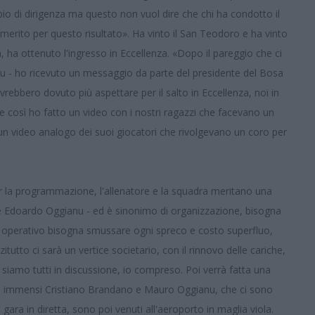
o di dirigenza ma questo non vuol dire che chi ha condotto il
 merito per questo risultato». Ha vinto il San Teodoro e ha vinto
a, ha ottenuto l'ingresso in Eccellenza. «Dopo il pareggio che ci
anu - ho ricevuto un messaggio da parte del presidente del Bosa
rebbero dovuto più aspettare per il salto in Eccellenza, noi in
osì ho fatto un video con i nostri ragazzi che facevano un
n un video analogo dei suoi giocatori che rivolgevano un coro per
per la programmazione, l'allenatore e la squadra meritano una
e Edoardo Oggianu - ed è sinonimo di organizzazione, bisogna
t operativo bisogna smussare ogni spreco e costo superfluo,
utto ci sarà un vertice societario, con il rinnovo delle cariche,
siamo tutti in discussione, io compreso. Poi verrà fatta una
dagli immensi Cristiano Brandano e Mauro Oggianu, che ci sono
la gara in diretta, sono poi venuti all'aeroporto in maglia viola.