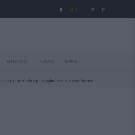
Serie C - Coppa Italia: Spezia-Torres posticipata a domenica 16 a
MERCATO
NOVAS
ALTRO
riassetto societario e poi si valuteranno le riconferme»