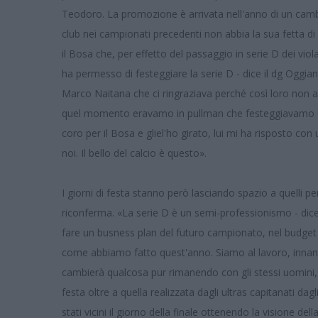
Teodoro. La promozione è arrivata nell'anno di un cambi
club nei campionati precedenti non abbia la sua fetta di
il Bosa che, per effetto del passaggio in serie D dei viol
ha permesso di festeggiare la serie D - dice il dg Oggi
Marco Naitana che ci ringraziava perché così loro non av
quel momento eravamo in pullman che festeggiavamo e c
coro per il Bosa e gliel'ho girato, lui mi ha risposto co
noi. Il bello del calcio è questo».
I giorni di festa stanno però lasciando spazio a quelli 
riconferma. «La serie D è un semi-professionismo - dic
fare un busness plan del futuro campionato, nel budge
come abbiamo fatto quest'anno. Siamo al lavoro, innanzit
cambierà qualcosa pur rimanendo con gli stessi uomini, 
festa oltre a quella realizzata dagli ultras capitanati 
stati vicini il giorno della finale ottenendo la visione del