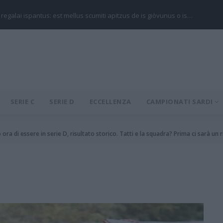
 regalai ispantus: est mellus scumiti apitzus de is giòvunus o is…
SERIE C
SERIE D
ECCELLENZA
CAMPIONATI SARDI
ra di essere in serie D, risultato storico. Tatti e la squadra? Prima ci sarà un 