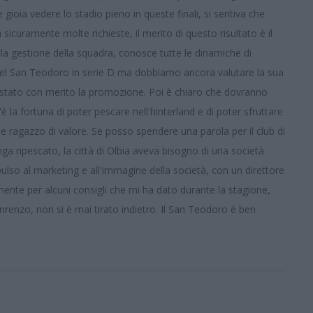
ioia vedere lo stadio pieno in queste finali, si sentiva che
icuramente molte richieste, il merito di questo risultato è il
la gestione della squadra, conosce tutte le dinamiche di
del San Teodoro in serie D ma
dobbiamo ancora valutare la sua
stato con merito la promozione. Poi è chiaro che dovranno
'è la fortuna di poter pescare nell'hinterland e di poter sfruttare
e ragazzo di valore. Se posso spendere una parola per il club di
 ripescato, la città di Olbia aveva bisogno di una società
ulso al marketing e all'immagine della società, con un direttore
mente per alcuni consigli che mi ha dato durante la stagione,
renzo, non si è mai tirato indietro. Il San Teodoro è ben