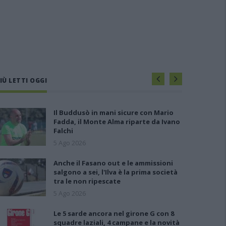
IÙ LETTI OGGI
Il Buddusò in mani sicure con Mario
Fadda, il Monte Alma riparte da Ivano
Falchi
5 Ago 2026
Anche il Fasano out e le ammissioni
salgono a sei, l'Ilva è la prima società
tra le non ripescate
5 Ago 2026
Le 5 sarde ancora nel girone G con 8
squadre laziali, 4 campane e la novità