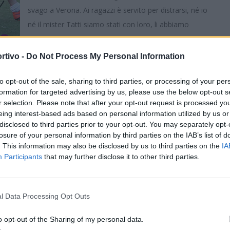
svago a Verona. Ai ragazzi è servito per distrarsi, né io
né il mister Tatti siamo stati con loro, li abbiamo
lasciati in serenità e questo ha fatto la differenza. La
mattina ho visto i visi con la tensione giusta, una
rtivo -
Do Not Process My Personal Information
faccia cattiva di tutti sin dall'arrivo allo stadio, un
to opt-out of the sale, sharing to third parties, or processing of your per
 la rifinitura delle avversarie del Verona in serie A». Poi ci ha
S
formation for targeted advertising by us, please use the below opt-out s
 a seguire la squadra, a caricare il match per bene. «C'era un po'
r selection. Please note that after your opt-out request is processed y
e ad uno squadrone, con tanta gente al campo ma siamo scesi in
eing interest-based ads based on personal information utilized by us or
disclosed to third parties prior to your opt-out. You may separately opt-
bito, loro hanno fatto la stessa cosa ottenendo una buona
losure of your personal information by third parties on the IAB’s list of
opo aver eliminato il Camaiore, i gol per la serie D ce li
. This information may also be disclosed by us to third parties on the
IA
 e al ritorno ha fatto un eurogol con una sterzata in area e un
Participants
that may further disclose it to other third parties.
il primo tempo sull'1-0. Nella ripresa,verso il 20', c'è stato l'1-1
anti, il portiere era sempre nella nostra area di rigore». Ma,
uscito il cuore, la grinta e l'esperienza della squadra, siamo
l Data Processing Opt Outs
con uno come Catalano a centrocampo che fino al 95' ha vinto
o opt-out of the Sharing of my personal data.
amo sofferto la mancanza di uno come Giuseppe Cocco che