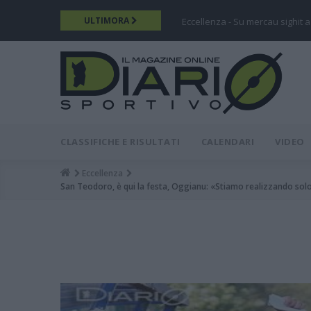
Salta
ULTIMORA
Eccellenza - Su mercau sighit a
al
contenuto
principale
DIARIO
MAIN
CLASSIFICHE E RISULTATI
CALENDARI
VIDEO
MENU
Eccellenza
Breadcrumb
San Teodoro, è qui la festa, Oggianu: «Stiamo realizzando solo o