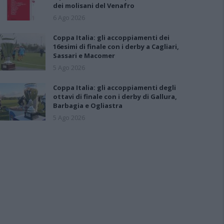
dei molisani del Venafro
6 Ago 2026
Coppa Italia: gli accoppiamenti dei
16esimi di finale con i derby a Cagliari,
Sassari e Macomer
5 Ago 2026
Coppa Italia: gli accoppiamenti degli
ottavi di finale con i derby di Gallura,
Barbagia e Ogliastra
5 Ago 2026