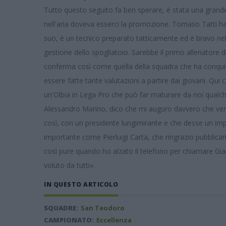
Tutto questo seguito fa ben sperare, è stata una grande g
nell'aria doveva esserci la promozione. Tomaso Tatti ha s
suo, è un tecnico preparato tatticamente ed è bravo nel
gestione dello spogliatoio.
Sarebbe il primo allenatore 
conferma così come quella della squadra che ha conqui
essere fatte tante valutazioni a partire dai giovani. Qui c
un'Olbia in Lega Pro che può far maturare da noi qualch
Alessandro Marino, dico che mi auguro davvero che venga
così, con un presidente lungimirante e che desse un imp
importante come Pierluigi Carta, che ringrazio pubblica
così pure quando ho alzato il telefono per chiamare Gian
voluto da tutti».
IN QUESTO ARTICOLO
SQUADRE:
San Teodoro
CAMPIONATO:
Eccellenza