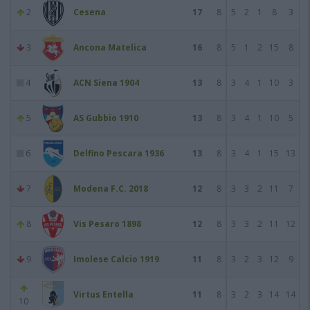
2
Cesena
17
8
5
2
1
8
3
3
Ancona Matelica
16
8
5
1
2
15
8
4
ACN Siena 1904
13
8
3
4
1
10
3
5
AS Gubbio 1910
13
8
3
4
1
10
5
6
Delfino Pescara 1936
13
8
3
4
1
15
13
7
Modena F.C. 2018
12
8
3
3
2
11
7
8
Vis Pesaro 1898
12
8
3
3
2
11
12
9
Imolese Calcio 1919
11
8
3
2
3
12
9
Virtus Entella
11
8
3
2
3
14
14
10