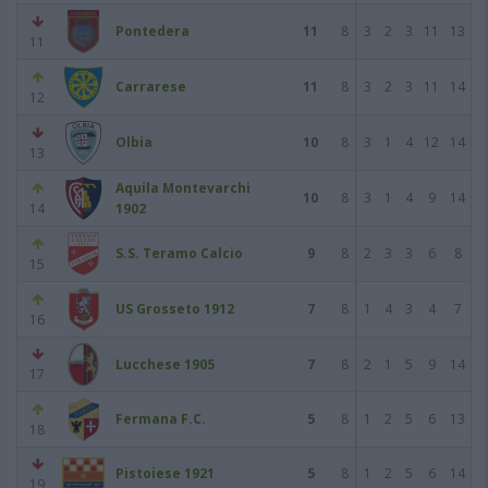
Pontedera
11
8
3
2
3
11
13
11
Carrarese
11
8
3
2
3
11
14
12
Olbia
10
8
3
1
4
12
14
13
Aquila Montevarchi
10
8
3
1
4
9
14
14
1902
S.S. Teramo Calcio
9
8
2
3
3
6
8
15
US Grosseto 1912
7
8
1
4
3
4
7
16
Lucchese 1905
7
8
2
1
5
9
14
17
Fermana F.C.
5
8
1
2
5
6
13
18
Pistoiese 1921
5
8
1
2
5
6
14
19