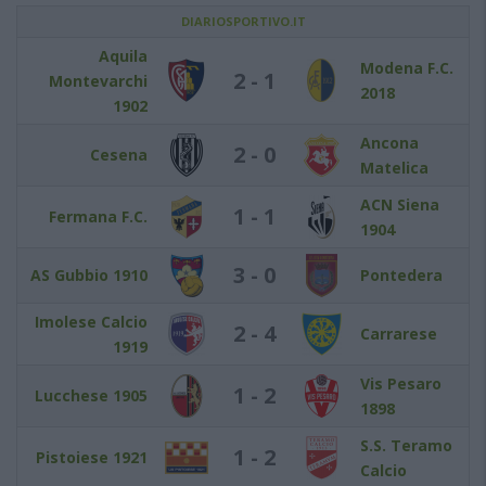
DIARIOSPORTIVO.IT
Aquila
Modena F.C.
2 - 1
Montevarchi
2018
1902
Ancona
2 - 0
Cesena
Matelica
ACN Siena
1 - 1
Fermana F.C.
1904
3 - 0
AS Gubbio 1910
Pontedera
Imolese Calcio
2 - 4
Carrarese
1919
Vis Pesaro
1 - 2
Lucchese 1905
1898
S.S. Teramo
1 - 2
Pistoiese 1921
Calcio