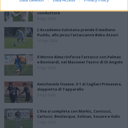
Data Deletion
Data Access
Privacy Policy
La COS approda a Barisardo tra conferme,
nuovi volti e mister Loi a fare da filo
conduttore
9 Ago 2026
L'Accademia Sulcitana prende il mediano
Puddu, allo Jerzu l'attaccante Bebo Atzori
10 Ago 2026
Il Monte Alma rinforza l'attacco con Palmas
e Bonivardi, nel Macomer l'estro di Di Angelo
9 Ago 2026
Amichevole Ossese: 3-1 al Cagliari Primavera,
doppietta di Tapparello
8 Ago 2026
L'Ilva si completa con Markic, Contucci,
Carlucci, Bevilacqua, Solinas, Souare e Galic
7 Ago 2026