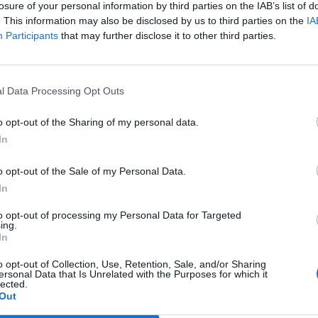
losure of your personal information by third parties on the IAB’s list of
. This information may also be disclosed by us to third parties on the
IA
1
1
0
0
1
0
0
0
0
0
0
1
0
0
1
0
Participants
that may further disclose it to other third parties.
1
1
0
0
1
0
1
0
0
1
0
0
0
0
0
0
l Data Processing Opt Outs
1
0
1
0
4
4
0
1
0
4
4
0
0
0
0
0
o opt-out of the Sharing of my personal data.
1
0
1
0
4
4
0
0
0
0
0
0
1
0
4
4
In
o opt-out of the Sale of my Personal Data.
1
0
1
0
3
3
0
1
0
3
3
0
0
0
0
0
In
1
0
1
0
3
3
0
0
0
0
0
0
1
0
3
3
to opt-out of processing my Personal Data for Targeted
ing.
In
1
0
0
1
0
1
0
0
0
0
0
0
0
1
0
1
o opt-out of Collection, Use, Retention, Sale, and/or Sharing
ersonal Data that Is Unrelated with the Purposes for which it
1
0
0
1
0
1
0
0
1
0
1
0
0
0
0
0
lected.
Out