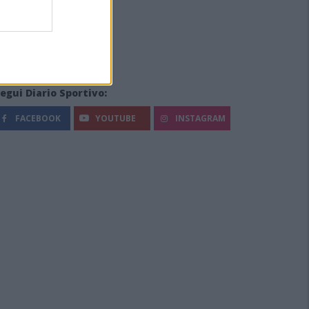
egui Diario Sportivo:
FACEBOOK
YOUTUBE
INSTAGRAM