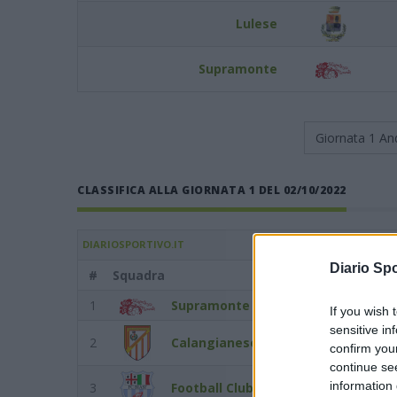
Lulese
Supramonte
Giornata 1
An
CLASSIFICA ALLA GIORNATA 1 DEL 02/10/2022
DIARIOSPORTIVO.IT
Diario Spo
#
Squadra
Punti
1
Supramonte
3
If you wish 
sensitive in
2
Calangianese
3
confirm you
continue se
information 
3
Football Club Biasì
3