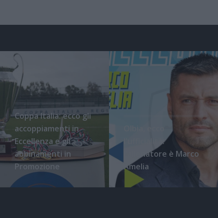
Coppa Italia: ecco gli
accoppiamenti in
Olbia, ecco
Eccellenza e gli
l'ufficialità:
abbinamenti in
l'allenatore è Marco
Promozione
Amelia