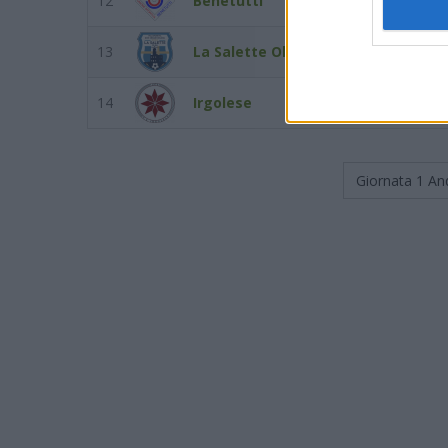
12
Benetutti
0
13
La Salette Olbia
0
14
Irgolese
0
Giornata 1
An