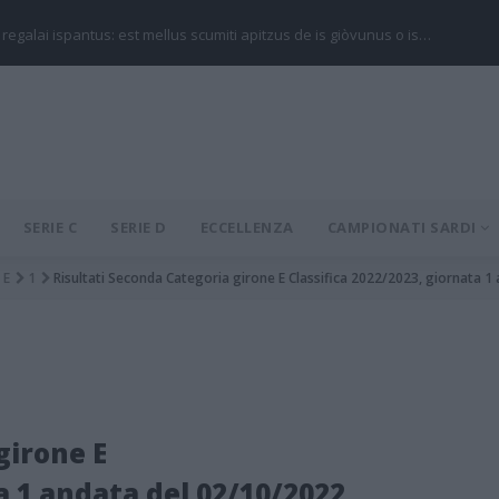
 regalai ispantus: est mellus scumiti apitzus de is giòvunus o is…
SERIE C
SERIE D
ECCELLENZA
CAMPIONATI SARDI
E
1
Risultati Seconda Categoria girone E Classifica 2022/2023, giornata 1
girone E
a 1 andata del 02/10/2022