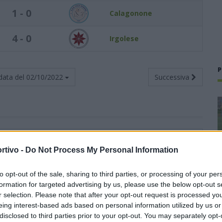
1 - 0
Calagonone
4 - 0
Irgolese
P
data del
02/10/2022
Successiva
Totali
Casa
Trasferta
rtivo -
Do Not Process My Personal Information
G
V
N
P
F
S
V
N
P
F
S
V
N
P
F
S
1
1
0
0
4
0
1
0
0
4
0
0
0
0
0
0
to opt-out of the sale, sharing to third parties, or processing of your per
formation for targeted advertising by us, please use the below opt-out s
1
1
0
0
6
3
1
0
0
6
3
0
0
0
0
0
r selection. Please note that after your opt-out request is processed y
eing interest-based ads based on personal information utilized by us or
disclosed to third parties prior to your opt-out. You may separately opt-
1
1
0
0
3
1
0
0
0
0
0
1
0
0
3
1