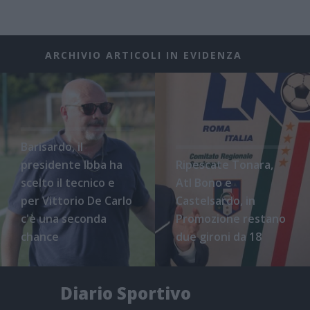
ARCHIVIO ARTICOLI IN EVIDENZA
Barisardo, il
presidente Ibba ha
Ripescate Tonara,
scelto il tecnico e
Atl Bono e
per Vittorio De Carlo
Castelsardo, in
c'è una seconda
Promozione restano
chance
due gironi da 18
Diario Sportivo