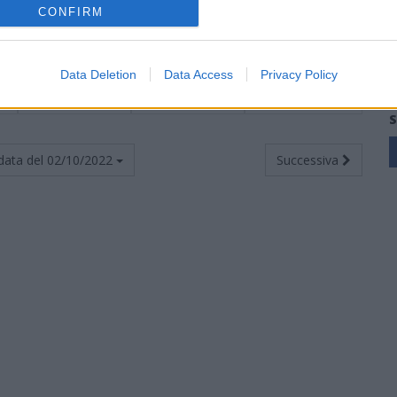
1
0
0
1
1
3
0
0
1
1
3
0
0
0
0
0
CONFIRM
1
0
0
1
3
6
0
0
0
0
0
0
0
1
3
6
Data Deletion
Data Access
Privacy Policy
1
0
0
1
0
4
0
0
0
0
0
0
0
1
0
4
S
data del
02/10/2022
Successiva