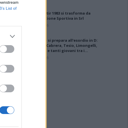
 downstream
B’s List of
Il Monastir 1983 si trasforma da
Associazione Sportiva in Srl
7 Ago 2026
L'Ossese si prepara all'esordio in D:
Forzati, Cabrera, Tesio, Limongelli,
Bolzicco e tanti giovani tra i…
7 Ago 2026