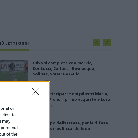
IÙ LETTI OGGI
L'Ilva si completa con Markic,
Contucci, Carlucci, Bevilacqua,
Solinas, Souare e Galic
7 Ago 2026
Il Monastir riparte dai pilastri Masia,
Pinna e Aloia, il primo acquisto è Loru
7 Ago 2026
sonal or
ection to
ou may
Gran colpo dell'Ossese, per la difesa
 personal
c'è l'ex Torres Riccardo Idda
out of the
7 Ago 2026