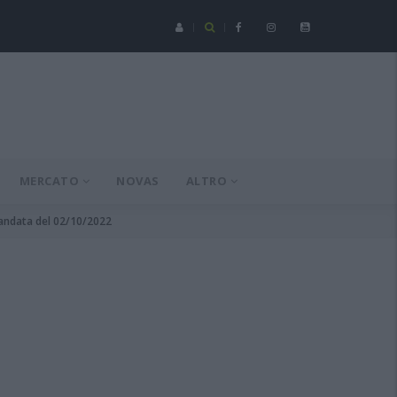
Serie C - Coppa Italia: Spezia-Torres posticipata a domenica 16 a
MERCATO
NOVAS
ALTRO
 andata del 02/10/2022