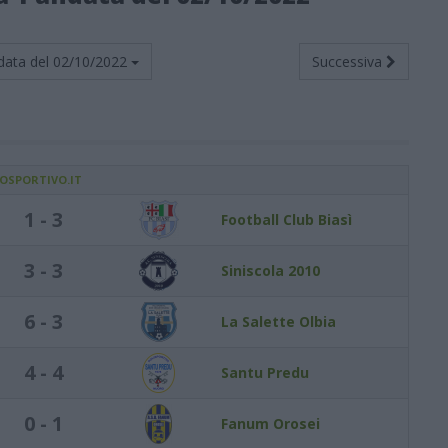
data del
02/10/2022
Successiva
IOSPORTIVO.IT
1 - 3
Football Club Biasì
3 - 3
Siniscola 2010
6 - 3
La Salette Olbia
4 - 4
Santu Predu
0 - 1
Fanum Orosei