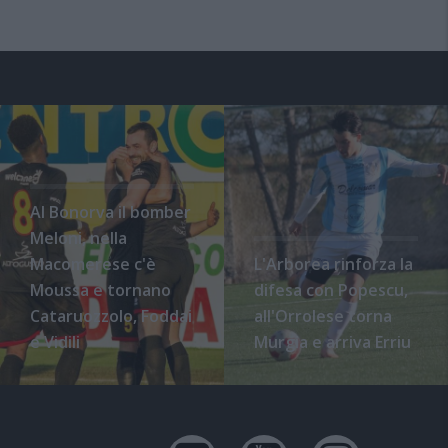
Al Bonorva il bomber
Meloni, nella
Macomerese c'è
L'Arborea rinforza la
Moussa e tornano
difesa con Popescu,
Cataruozzolo, Foddai
all'Orrolese torna
e Vidili
Murgia e arriva Erriu