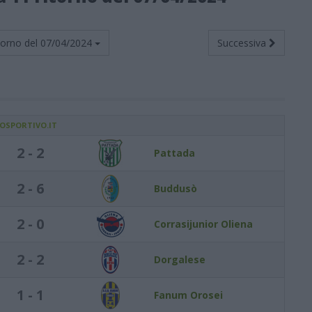
torno del
07/04/2024
Successiva
IOSPORTIVO.IT
2 - 2
Pattada
2 - 6
Buddusò
2 - 0
Corrasijunior Oliena
2 - 2
Dorgalese
1 - 1
Fanum Orosei