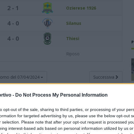
2 - 1
Ozierese 1926
4 - 0
Silanus
4 - 0
Thiesi
P
Riposo
torno del
07/04/2024
Successiva
rtivo -
Do Not Process My Personal Information
to opt-out of the sale, sharing to third parties, or processing of your per
Totali
Casa
Trasferta
formation for targeted advertising by us, please use the below opt-out s
r selection. Please note that after your opt-out request is processed y
V
N
P
F
S
V
N
P
F
S
V
N
P
F
S
eing interest-based ads based on personal information utilized by us or