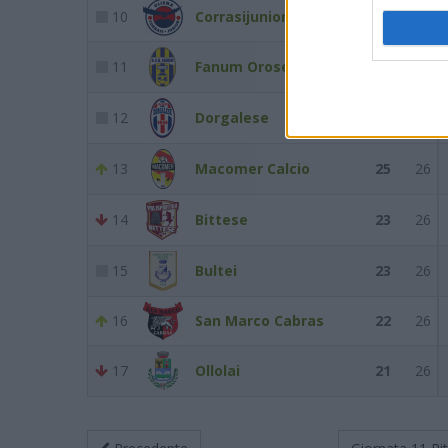
10
Corrasijunior Oliena
33
27
11
Fanum Orosei
31
27
12
Dorgalese
30
26
13
Macomer Calcio
25
26
14
Bittese
23
26
15
Bultei
23
26
16
San Marco Cabras
22
26
17
Ollolai
21
26