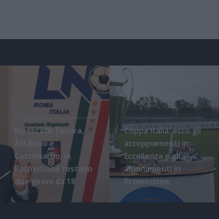
Ripescate Tonara,
Coppa Italia: ecco gli
Atl Bono e
accoppiamenti in
Castelsardo, in
Eccellenza e gli
Promozione restano
abbinamenti in
due gironi da 18
Promozione