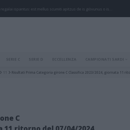
 regalai ispantus: est mellus scumiti apitzus de is giòvunus o is…
SERIE C
SERIE D
ECCELLENZA
CAMPIONATI SARDI
11
Risultati Prima Categoria girone C Classifica 2023/2024, giornata 11 ri
rone C
a 11 ritorno del 07/04/2024