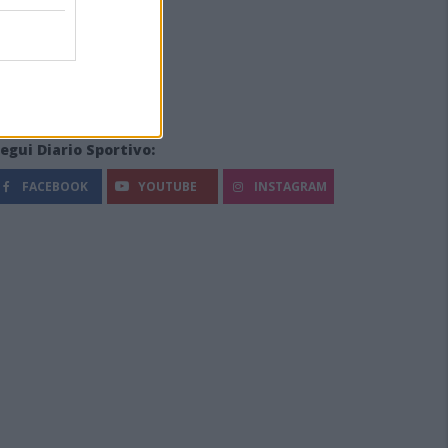
egui Diario Sportivo:
FACEBOOK
YOUTUBE
INSTAGRAM