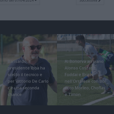
torno del
07/04/2024
Successiva
Barisardo, il
Al Bonorva arrivano
presidente Ibba ha
Alonso Costas,
scelto il tecnico e
Foddai e Brizzi,
per Vittorio De Carlo
nell'Orrolese con Boi
c'è una seconda
ecco Morleo, Choflas
chance
e Timon