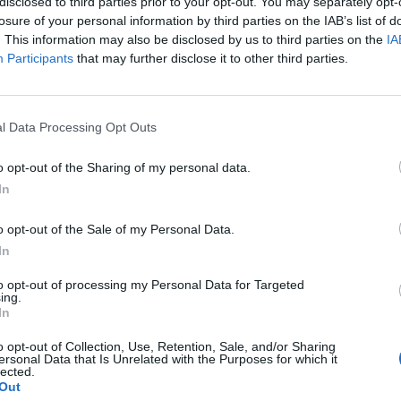
disclosed to third parties prior to your opt-out. You may separately opt-
24
2
1
67
26
13
0
0
35
11
11
2
1
32
15
losure of your personal information by third parties on the IAB’s list of
. This information may also be disclosed by us to third parties on the
IA
14
6
6
72
41
8
3
2
42
20
6
3
4
30
21
Participants
that may further disclose it to other third parties.
13
9
4
43
27
9
3
1
27
10
4
6
3
16
17
l Data Processing Opt Outs
13
7
6
48
39
8
4
1
29
16
5
3
5
19
23
o opt-out of the Sharing of my personal data.
12
6
8
39
31
8
3
2
24
13
4
3
6
15
18
In
o opt-out of the Sale of my Personal Data.
10
11
6
38
27
8
5
1
24
10
2
6
5
14
17
In
9
10
8
46
52
7
4
3
29
24
2
6
5
17
28
to opt-out of processing my Personal Data for Targeted
ing.
In
9
8
9
37
34
5
5
3
18
13
4
3
6
19
21
o opt-out of Collection, Use, Retention, Sale, and/or Sharing
ersonal Data that Is Unrelated with the Purposes for which it
10
5
12
32
43
8
2
4
21
17
2
3
8
11
26
lected.
Out