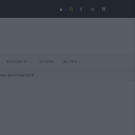
Serie C - Coppa Italia: Spezia-Torres posticipata a domenica 16 a
MERCATO
NOVAS
ALTRO
torno del 07/04/2024