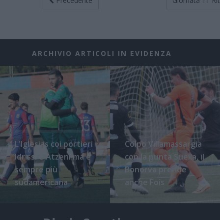
Precedente
Giornata 11
Ri
ARCHIVIO ARTICOLI IN EVIDENZA
L'Iglesias coi portieri
Colpo Villamassargia
Idrissi e Atzeni ma è
con la punta Suella, il
sempre più
Bonorva prende
sudamericana
anche Fois