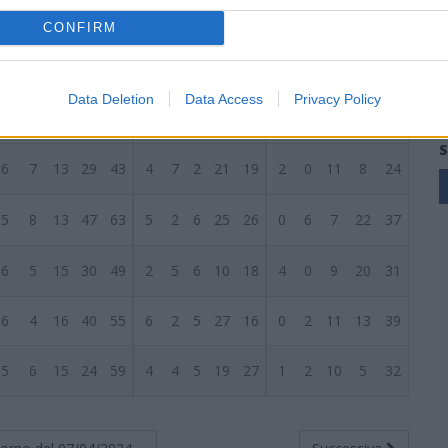
8
9
10
42
39
6
5
2
28
12
2
4
8
14
27
CONFIRM
8
7
12
46
54
6
3
4
30
19
2
4
8
16
35
Data Deletion
Data Access
Privacy Policy
8
6
12
34
32
7
1
5
21
13
1
5
7
13
19
S
6
7
13
29
43
4
7
2
21
19
2
0
11
8
24
5
8
13
47
63
5
2
6
25
26
0
6
7
22
37
6
5
15
30
49
2
5
6
10
18
4
0
9
20
31
6
4
16
40
55
6
2
5
27
16
0
2
11
13
39
5
6
15
24
59
4
4
5
19
27
1
2
10
5
32