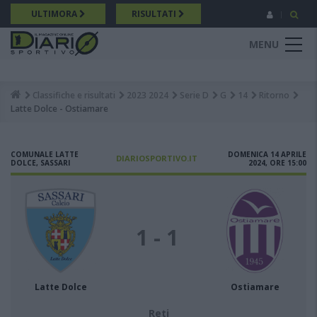
Salta
ULTIMORA
RISULTATI
al
contenuto
MENU
principale
Classifiche e risultati
2023 2024
Serie D
G
14
Ritorno
Breadcrumb
Latte Dolce - Ostiamare
COMUNALE LATTE
DOMENICA 14 APRILE
DIARIOSPORTIVO.IT
DOLCE, SASSARI
2024, ORE 15:00
1 - 1
Latte Dolce
Ostiamare
Reti