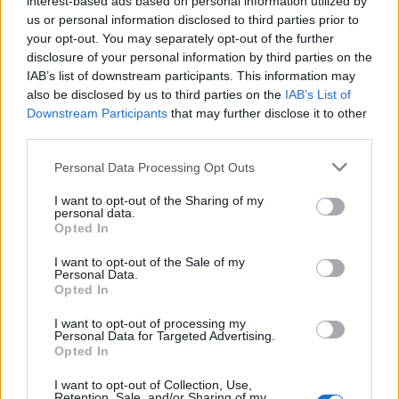
5 Ago 2026
interest-based ads based on personal information utilized by
us or personal information disclosed to third parties prior to
your opt-out. You may separately opt-out of the further
Coppa Italia: gli accoppiamenti degli ottavi
disclosure of your personal information by third parties on the
di finale con i derby di Gallura, Barbagia e
IAB’s list of downstream participants. This information may
Ogliastra
also be disclosed by us to third parties on the
IAB’s List of
5 Ago 2026
Downstream Participants
that may further disclose it to other
third parties.
Coppa Italia: gli accoppiamenti dei 16esimi di
finale con i derby a Cagliari, Sassari e
Macomer
Personal Data Processing Opt Outs
5 Ago 2026
I want to opt-out of the Sharing of my
personal data.
Colpo dell'Uta con Pisano e arriva anche
Opted In
Serra, tripletta Cus Cagliari con Piroddi,
Angiargia e Nenna
I want to opt-out of the Sale of my
5 Ago 2026
Personal Data.
Opted In
I want to opt-out of processing my
Personal Data for Targeted Advertising.
Opted In
I want to opt-out of Collection, Use,
Retention, Sale, and/or Sharing of my