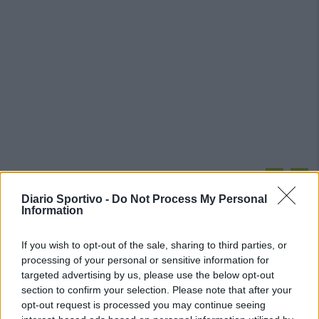
PIÙ LETTI OGGI
Diario Sportivo -
Do Not Process My Personal
Information
Anche il Fasano out e le ammissioni salgono
a sei, l'Ilva è la prima società tra le non
If you wish to opt-out of the sale, sharing to third parties, or
ripescate
processing of your personal or sensitive information for
5 Ago 2026
targeted advertising by us, please use the below opt-out
section to confirm your selection. Please note that after your
Il Buddusò in mani sicure con Mario Fadda, il
Monte Alma riparte da Ivano Falchi
opt-out request is processed you may continue seeing