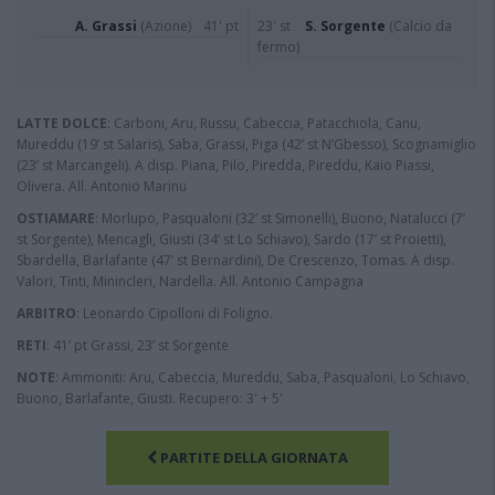
A. Grassi
(Azione)
41' pt
23' st
S. Sorgente
(Calcio da
fermo)
LATTE DOLCE
: Carboni, Aru, Russu, Cabeccia, Patacchiola, Canu,
Mureddu (19’ st Salaris), Saba, Grassi, Piga (42’ st N’Gbesso), Scognamiglio
(23’ st Marcangeli). A disp. Piana, Pilo, Piredda, Pireddu, Kaio Piassi,
Olivera. All. Antonio Marinu
OSTIAMARE
: Morlupo, Pasqualoni (32’ st Simonelli), Buono, Natalucci (7’
st Sorgente), Mencagli, Giusti (34’ st Lo Schiavo), Sardo (17’ st Proietti),
Sbardella, Barlafante (47’ st Bernardini), De Crescenzo, Tomas. A disp.
Valori, Tinti, Minincleri, Nardella. All. Antonio Campagna
ARBITRO
: Leonardo Cipolloni di Foligno.
RETI
: 41’ pt Grassi, 23’ st Sorgente
NOTE
: Ammoniti: Aru, Cabeccia, Mureddu, Saba, Pasqualoni, Lo Schiavo,
Buono, Barlafante, Giusti. Recupero: 3' + 5'
PARTITE DELLA GIORNATA