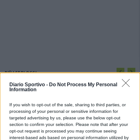
PIÙ LETTI OGGI
Diario Sportivo -
Do Not Process My Personal
Information
Il Selargius rinforza il centrocampo con
Manuel Rinino e Samuele Vacca
6 Ago 2026
If you wish to opt-out of the sale, sharing to third parties, or
processing of your personal or sensitive information for
targeted advertising by us, please use the below opt-out
L'Ossese si prepara all'esordio in D: Forzati,
section to confirm your selection. Please note that after your
Cabrera, Tesio, Limongelli, Bolzicco e tanti
opt-out request is processed you may continue seeing
giovani tra i…
interest-based ads based on personal information utilized by
7 Ago 2026