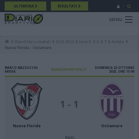
Salta
ULTIMORA
RISULTATI
al
contenuto
MENU
principale
Classifiche e risultati
2023 2024
Serie D
G
7
Andata
Breadcrumb
Nuova Florida - Ostiamare
MARCO MAZZUCCHI,
DOMENICA 22 OTTOBRE
DIARIOSPORTIVO.IT
ARDEA
2023, ORE 15:00
1 - 1
Nuova Florida
Ostiamare
Reti