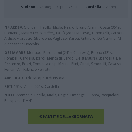
S. Vianni
(Azione)
13' pt
25' st
F. Cardella
(Azione)
NF ARDEA
: Giordani, Pacillo, Miola, Negro, Bruno, Vianni, Costa (35’ st
Romano), Mauro (35’ st Suffer), Falilò (28’ st Moreso), Limongelli, Carbone.
A disp. Fraraccio, Sbordone, Pagliuso, Barba, Antinoro, De Martino. All.
Alessandro Boccolini.
OSTIAMARE
: Morlupo, Pasqualoni (24’ st Cicarevic), Buono (33’ st
Pompei), Cardella, Icardi, Mencagli, Sardo (24’ st Maura), Sbardella, De
Crecenzo, Pozzi, Tomas. A disp. Menna, Plini, Giusti, Simonelli, Casazza,
Ferrari. All. Fabrizio Perrotti
ARBITRO
: Guido Iacopetti di Pistoia
RETI
: 13’ st Vianni, 25’ st Cardella
NOTE
: Ammoniti: Pacillo, Miola, Negro, Limongelli, Costa, Pasqualoni.
Recupero: 1’ + 4’
PARTITE DELLA GIORNATA