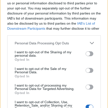
us or personal information disclosed to third parties prior to
your opt-out. You may separately opt-out of the further
Le 5 sarde ancora nel girone G con 8 squadre
disclosure of your personal information by third parties on the
laziali, 4 campane e la novità dei molisani del
Venafro
IAB’s list of downstream participants. This information may
6 Ago 2026
also be disclosed by us to third parties on the
IAB’s List of
Downstream Participants
that may further disclose it to other
Coppa Italia: Aranova-Ossese il 23, i derby
third parties.
Budoni-Latte Dolce e COS-Monastir il 30
6 Ago 2026
Personal Data Processing Opt Outs
I want to opt-out of the Sharing of my
Anche il Fasano out e le ammissioni salgono
personal data.
a sei, l'Ilva è la prima società tra le non
Opted In
ripescate
5 Ago 2026
I want to opt-out of the Sale of my
Personal Data.
Opted In
I want to opt-out of processing my
Personal Data for Targeted Advertising.
Opted In
I want to opt-out of Collection, Use,
Retention, Sale, and/or Sharing of my