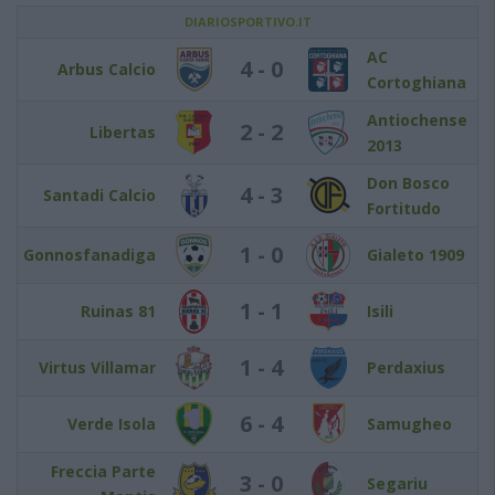
DIARIOSPORTIVO.IT
AC
4 - 0
Arbus Calcio
Cortoghiana
Antiochense
2 - 2
Libertas
2013
Don Bosco
4 - 3
Santadi Calcio
Fortitudo
1 - 0
Gonnosfanadiga
Gialeto 1909
1 - 1
Ruinas 81
Isili
1 - 4
Virtus Villamar
Perdaxius
6 - 4
Verde Isola
Samugheo
Freccia Parte
3 - 0
Segariu