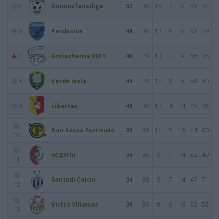
5
Gonnosfanadiga
52
30
15
7
8
59
34
6
Perdaxius
48
30
13
9
8
52
39
7
Antiochense 2013
46
29
13
7
9
56
38
8
Verde Isola
44
29
12
8
9
58
40
9
Libertas
40
30
12
4
14
45
38
Don Bosco Fortitudo
38
29
11
5
13
44
60
10
Segariu
34
30
9
7
14
32
49
11
Santadi Calcio
34
30
9
7
14
47
71
12
Virtus Villamar
30
30
8
6
16
32
55
13