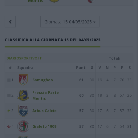
Montis
Giornata 15
04/05/2025
CLASSIFICA ALLA GIORNATA 15 DEL 04/05/2025
DIARIOSPORTIVO.IT
Totali
#
Squadra
Punti
G
V
N
P
F
S
1
Samugheo
61
30
19
4
7
70
33
Freccia Parte
2
60
30
19
3
8
57
26
Montis
3
Arbus Calcio
57
30
17
6
7
57
33
4
Gialeto 1909
57
30
17
6
7
54
31