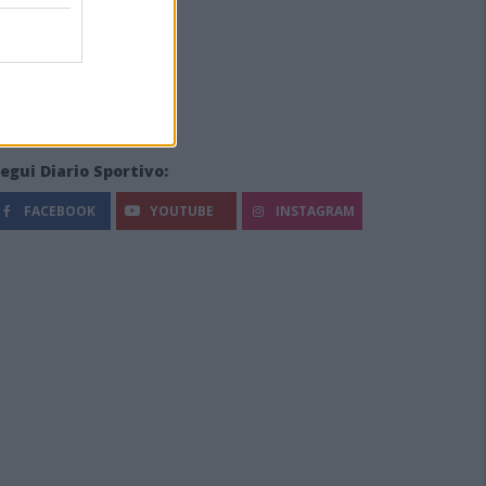
egui Diario Sportivo:
FACEBOOK
YOUTUBE
INSTAGRAM