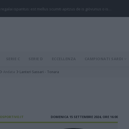
 regalai ispantus: est mellus scumiti apitzus de is giòvunus o is…
SERIE C
SERIE D
ECCELLENZA
CAMPIONATI SARDI
Andata
Lanteri Sassari - Tonara
IOSPORTIVO.IT
DOMENICA 15 SETTEMBRE 2024, ORE 16:00