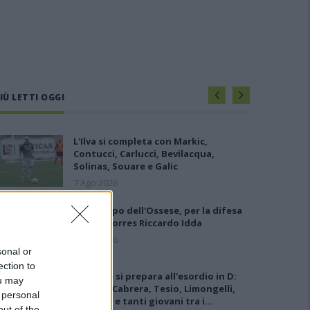
IÙ LETTI OGGI
L'Ilva si completa con Markic,
Contucci, Carlucci, Bevilacqua,
Solinas, Souare e Galic
7 Ago 2026
Gran colpo dell'Ossese, per la difesa
c'è l'ex Torres Riccardo Idda
7 Ago 2026
sonal or
ection to
L'Ossese si prepara all'esordio in D:
ou may
Forzati, Cabrera, Tesio, Limongelli,
 personal
Bolzicco e tanti giovani tra i…
out of the