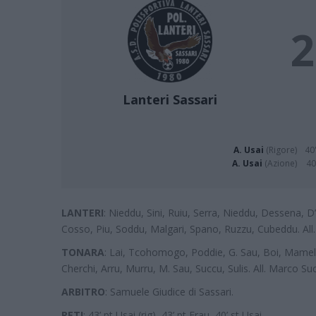
2
Lanteri Sassari
A. Usai
(Rigore)
40'
A. Usai
(Azione)
40
LANTERI
: Nieddu, Sini, Ruiu, Serra, Nieddu, Dessena, D’
Cosso, Piu, Soddu, Malgari, Spano, Ruzzu, Cubeddu. All
TONARA
: Lai, Tcohomogo, Poddie, G. Sau, Boi, Mameli,
Cherchi, Arru, Murru, M. Sau, Succu, Sulis. All. Marco Su
ARBITRO
: Samuele Giudice di Sassari.
RETI
: 43’ pt Usai (rig), 43’ pt Frau, 40’ st Usai.