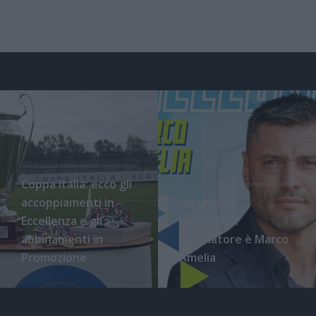
Coppa Italia: ecco gli
accoppiamenti in
Olbia, ecco
Eccellenza e gli
l'ufficialità:
abbinamenti in
l'allenatore è Marco
Promozione
Amelia