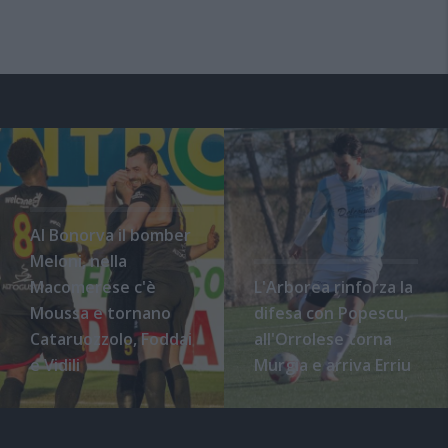
Al Bonorva il bomber
Meloni, nella
Macomerese c'è
L'Arborea rinforza la
Moussa e tornano
difesa con Popescu,
Cataruozzolo, Foddai
all'Orrolese torna
e Vidili
Murgia e arriva Erriu