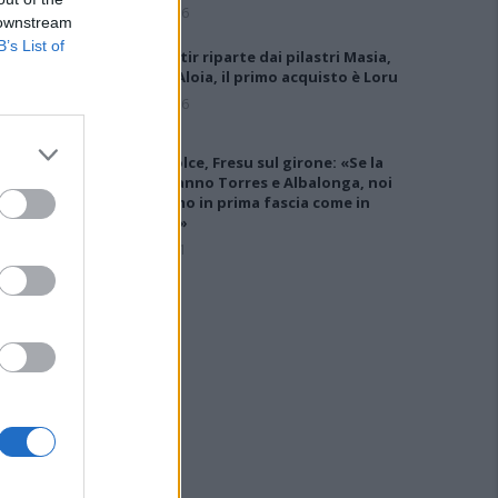
7 Ago 2026
 downstream
B’s List of
Il Monastir riparte dai pilastri Masia,
Pinna e Aloia, il primo acquisto è Loru
7 Ago 2026
Latte Dolce, Fresu sul girone: «Se la
giocheranno Torres e Albalonga, noi
non siamo in prima fascia come in
passato»
8 Set 2021