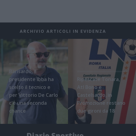
ARCHIVIO ARTICOLI IN EVIDENZA
Barisardo, il
presidente Ibba ha
Ripescate Tonara,
scelto il tecnico e
Atl Bono e
per Vittorio De Carlo
Castelsardo, in
c'è una seconda
Promozione restano
chance
due gironi da 18
Diario Sportivo