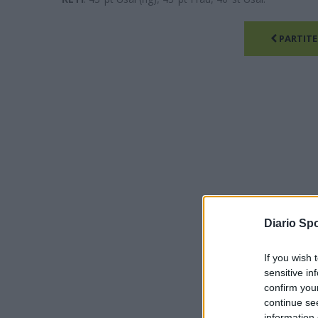
PARTITE
Diario Spo
If you wish 
sensitive in
confirm you
continue se
information 