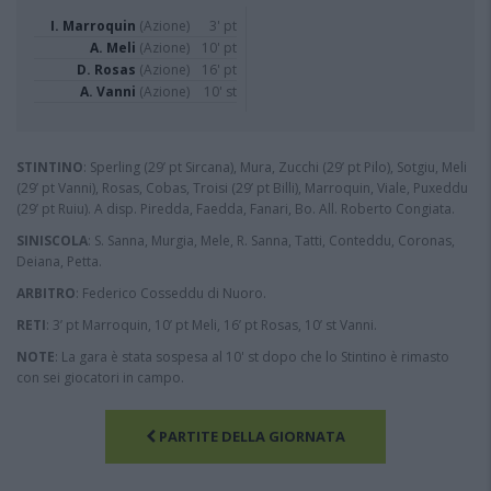
I. Marroquin
(Azione)
3' pt
A. Meli
(Azione)
10' pt
D. Rosas
(Azione)
16' pt
A. Vanni
(Azione)
10' st
STINTINO
: Sperling (29’ pt Sircana), Mura, Zucchi (29’ pt Pilo), Sotgiu, Meli
(29’ pt Vanni), Rosas, Cobas, Troisi (29’ pt Billi), Marroquin, Viale, Puxeddu
(29’ pt Ruiu). A disp. Piredda, Faedda, Fanari, Bo. All. Roberto Congiata.
SINISCOLA
: S. Sanna, Murgia, Mele, R. Sanna, Tatti, Conteddu, Coronas,
Deiana, Petta.
ARBITRO
: Federico Cosseddu di Nuoro.
RETI
: 3’ pt Marroquin, 10’ pt Meli, 16’ pt Rosas, 10’ st Vanni.
NOTE
: La gara è stata sospesa al 10' st dopo che lo Stintino è rimasto
con sei giocatori in campo.
PARTITE DELLA GIORNATA