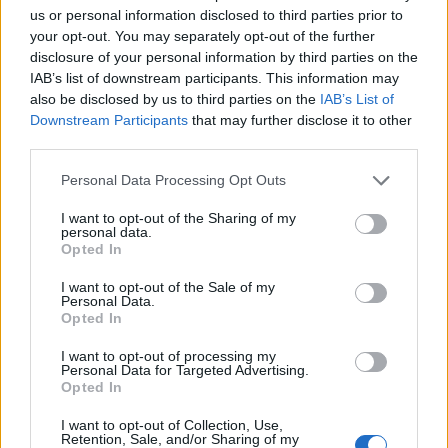
8 Ago 2026
us or personal information disclosed to third parties prior to
your opt-out. You may separately opt-out of the further
Il Monastir riparte dai pilastri Masia, Pinna e
disclosure of your personal information by third parties on the
Aloia, il primo acquisto è Loru
IAB’s list of downstream participants. This information may
7 Ago 2026
also be disclosed by us to third parties on the
IAB’s List of
Downstream Participants
that may further disclose it to other
Latte Dolce, che rivoluzione: addio a 23
third parties.
giocatori della scorsa stagione
9 Ago 2024
Personal Data Processing Opt Outs
I want to opt-out of the Sharing of my
L'Ilva si completa con Markic, Contucci,
personal data.
Carlucci, Bevilacqua, Solinas, Souare e Galic
Opted In
7 Ago 2026
I want to opt-out of the Sale of my
Personal Data.
Opted In
I want to opt-out of processing my
Personal Data for Targeted Advertising.
Opted In
I want to opt-out of Collection, Use,
Retention, Sale, and/or Sharing of my