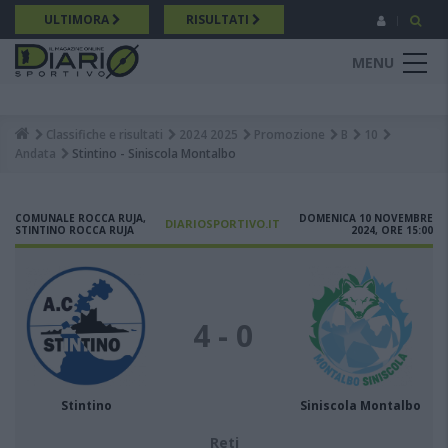
Salta
ULTIMORA
RISULTATI
al
contenuto
MENU
principale
Classifiche e risultati
2024 2025
Promozione
B
10
Breadcrumb
Andata
Stintino - Siniscola Montalbo
COMUNALE ROCCA RUJA,
DOMENICA 10 NOVEMBRE
DIARIOSPORTIVO.IT
STINTINO ROCCA RUJA
2024, ORE 15:00
4 - 0
Stintino
Siniscola Montalbo
Reti