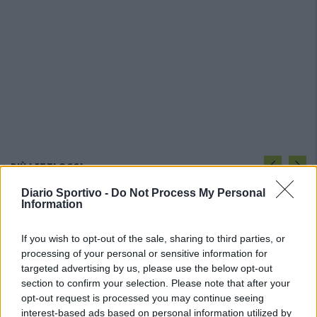
PIÙ LETTI OGGI
Diario Sportivo -
Do Not Process My Personal
Information
Amichevole Ossese: 3-1 al Cagliari Primavera,
doppietta di Tapparello
If you wish to opt-out of the sale, sharing to third parties, or
8 Ago 2026
processing of your personal or sensitive information for
targeted advertising by us, please use the below opt-out
Il Latte Dolce prende Dumani dalla Torres,
section to confirm your selection. Please note that after your
Mascia, Sorgente, Lopes, Limberti e Cherchi
opt-out request is processed you may continue seeing
gli altri acquisti
interest-based ads based on personal information utilized by