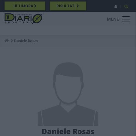
Salta
ULTIMORA
RISULTATI
al
contenuto
MENU
principale
Daniele Rosas
Breadcrumb
Daniele Rosas