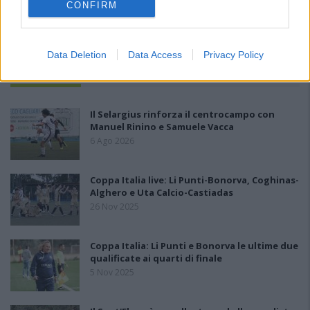
CONFIRM
Data Deletion
Data Access
Privacy Policy
PIÙ LETTI OGGI
Il Selargius rinforza il centrocampo con
Manuel Rinino e Samuele Vacca
6 Ago 2026
Coppa Italia live: Li Punti-Bonorva, Coghinas-
Alghero e Uta Calcio-Castiadas
26 Nov 2025
Coppa Italia: Li Punti e Bonorva le ultime due
qualificate ai quarti di finale
5 Nov 2025