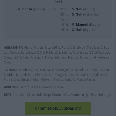
Reti
G. Contu
(Azione)
30' pt
4' pt
G. Noli
(Azione)
28' pt
G. Noli
(Calcio da
fermo)
19' st
M. Mameli
(Rigore)
46' st
G. Noli
(Rigore)
ABBASANTA
: Pinna, Marcis, Usai (26’ st Porcu), G. Mele (17’ st Ibara), Bou,
Loi, Corda, Bertolotto (26’ st F. Mele), S. Salaris, Rodriguez (26’ st Cabiddu),
Contu (26’ st Fais). A disp. R. Mele, Fulghesu, Medde, Musanti. All. Andrea
Contini
TONARA
: Manfredi, Boi, Casula, Tohomogo (34’ pt Sulis, 12’ st Maccioni),
Poddie, Mameli, Noli (49’ st Succu), Trogu, Nunez, Sanna (1’ st Calaresu),
Frau (12’ st Mura). A disp. Cherchi, Sedda, Sau. All. Marco Succu
ARBITRO
: Henrique Masu Ruela di Olbia
RETI
: 4’ pt Noli, 28’ pt Noli, 30’ pt Contu, 19’ st Mameli (rig), 46’ st Noli (rig).
PARTITE DELLA GIORNATA