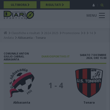
Salta
ULTIMORA
RISULTATI
al
contenuto
MENU
principale
Classifiche e risultati
2024 2025
Promozione
B
14
Breadcrumb
Andata
Abbasanta - Tonara
COMUNALE ANTON
SABATO 7 DICEMBRE
DIARIOSPORTIVO.IT
GIULIO CABRAS,
2024, ORE 15:00
ABBASANTA
1 - 4
Abbasanta
Tonara