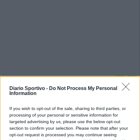
PIÙ LETTI OGGI
Diario Sportivo -
Do Not Process My Personal
Information
L'Ossese si prepara all'esordio in D: Forzati,
Cabrera, Tesio, Limongelli, Bolzicco e tanti
If you wish to opt-out of the sale, sharing to third parties, or
giovani tra i…
processing of your personal or sensitive information for
7 Ago 2026
targeted advertising by us, please use the below opt-out
section to confirm your selection. Please note that after your
Il Selargius rinforza il centrocampo con
opt-out request is processed you may continue seeing
Manuel Rinino e Samuele Vacca