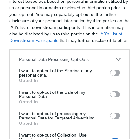
interest-based ads based on personal information utilized by
6 Ago 2026
us or personal information disclosed to third parties prior to
your opt-out. You may separately opt-out of the further
Le 5 sarde ancora nel girone G con 8 squadre
disclosure of your personal information by third parties on the
laziali, 4 campane e la novità dei molisani del
IAB’s list of downstream participants. This information may
Venafro
also be disclosed by us to third parties on the
IAB’s List of
6 Ago 2026
Downstream Participants
that may further disclose it to other
third parties.
Coppa Italia: Aranova-Ossese il 23, i derby
Budoni-Latte Dolce e COS-Monastir il 30
Personal Data Processing Opt Outs
6 Ago 2026
I want to opt-out of the Sharing of my
personal data.
Colpo dell'Uta con Pisano e arriva anche
Opted In
Serra, tripletta Cus Cagliari con Piroddi,
Angiargia e Nenna
I want to opt-out of the Sale of my
5 Ago 2026
Personal Data.
Opted In
I want to opt-out of processing my
Personal Data for Targeted Advertising.
Opted In
I want to opt-out of Collection, Use,