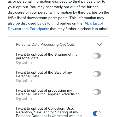
us or personal information disclosed to third parties prior to
Le 5 sarde ancora nel girone G con 8 squadre
your opt-out. You may separately opt-out of the further
laziali, 4 campane e la novità dei molisani del
disclosure of your personal information by third parties on the
Venafro
IAB’s list of downstream participants. This information may
6 Ago 2026
also be disclosed by us to third parties on the
IAB’s List of
Downstream Participants
that may further disclose it to other
Coppa Italia: Aranova-Ossese il 23, i derby
third parties.
Budoni-Latte Dolce e COS-Monastir il 30
6 Ago 2026
Personal Data Processing Opt Outs
I want to opt-out of the Sharing of my
Colpo dell'Uta con Pisano e arriva anche
personal data.
Serra, tripletta Cus Cagliari con Piroddi,
Opted In
Angiargia e Nenna
5 Ago 2026
I want to opt-out of the Sale of my
Personal Data.
Opted In
I want to opt-out of processing my
Personal Data for Targeted Advertising.
Opted In
I want to opt-out of Collection, Use,
Retention, Sale, and/or Sharing of my
Personal Data that Is Unrelated with the