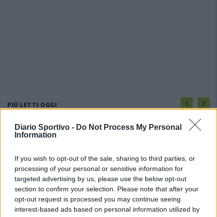
PIÙ LETTI OGGI
Diario Sportivo -
Do Not Process My Personal
Information
L'Ossese si prepara all'esordio in D: Forzati,
Cabrera, Tesio, Limongelli, Bolzicco e tanti
giovani tra i…
If you wish to opt-out of the sale, sharing to third parties, or
7 Ago 2026
processing of your personal or sensitive information for
targeted advertising by us, please use the below opt-out
Il Selargius rinforza il centrocampo con
section to confirm your selection. Please note that after your
Manuel Rinino e Samuele Vacca
opt-out request is processed you may continue seeing
6 Ago 2026
interest-based ads based on personal information utilized by