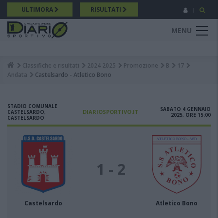
Salta
ULTIMORA
RISULTATI
al
contenuto
MENU
principale
Classifiche e risultati
2024 2025
Promozione
B
17
Breadcrumb
Andata
Castelsardo - Atletico Bono
STADIO COMUNALE
SABATO 4 GENNAIO
DIARIOSPORTIVO.IT
CASTELSARDO,
2025, ORE 15:00
CASTELSARDO
1 - 2
Castelsardo
Atletico Bono