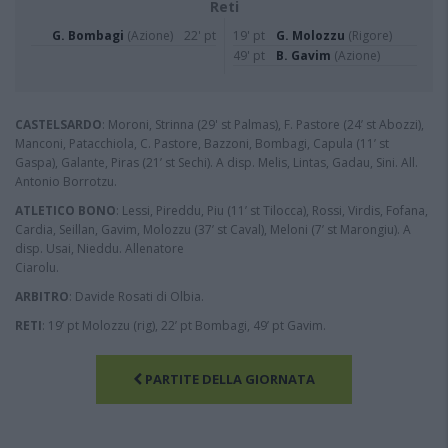
Reti
G. Bombagi
(Azione)
22' pt
19' pt
G. Molozzu
(Rigore)
49' pt
B. Gavim
(Azione)
CASTELSARDO
: Moroni, Strinna (29' st Palmas), F. Pastore (24’ st Abozzi),
Manconi, Patacchiola, C. Pastore, Bazzoni, Bombagi, Capula (11’ st
Gaspa), Galante, Piras (21’ st Sechi). A disp. Melis, Lintas, Gadau, Sini. All.
Antonio Borrotzu.
ATLETICO BONO
: Lessi, Pireddu, Piu (11’ st Tilocca), Rossi, Virdis, Fofana,
Cardia, Seillan, Gavim, Molozzu (37’ st Caval), Meloni (7’ st Marongiu). A
disp. Usai, Nieddu. Allenatore
Ciarolu.
ARBITRO
: Davide Rosati di Olbia.
RETI
: 19’ pt Molozzu (rig), 22’ pt Bombagi, 49’ pt Gavim.
PARTITE DELLA GIORNATA