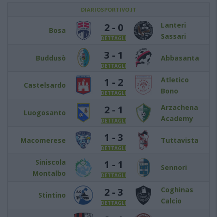
DIARIOSPORTIVO.IT
Lanteri
2 - 0
Bosa
Sassari
DETTAGLI
3 - 1
Buddusò
Abbasanta
DETTAGLI
Atletico
1 - 2
Castelsardo
Bono
DETTAGLI
Arzachena
2 - 1
Luogosanto
Academy
DETTAGLI
1 - 3
Macomerese
Tuttavista
DETTAGLI
Siniscola
1 - 1
Sennori
Montalbo
DETTAGLI
Coghinas
2 - 3
Stintino
Calcio
DETTAGLI