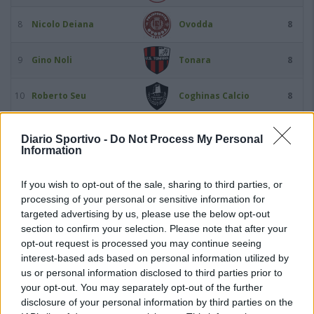
8
Nicolo Deiana
Ovodda
8
9
Gino Noli
Tonara
8
10
Roberto Seu
Coghinas Calcio
8
11
Mattia Asara
Castelsardo
7
Diario Sportivo -
Do Not Process My Personal
Information
12
Ousmane Balde
Buddusò
7
If you wish to opt-out of the sale, sharing to third parties, or
processing of your personal or sensitive information for
13
Augusto Bonivardi
Arzachena Academy
7
targeted advertising by us, please use the below opt-out
section to confirm your selection. Please note that after your
14
Ignacio Marroquin
Stintino
7
opt-out request is processed you may continue seeing
interest-based ads based on personal information utilized by
us or personal information disclosed to third parties prior to
15
Agustin Meli
Coghinas Calcio
7
your opt-out. You may separately opt-out of the further
disclosure of your personal information by third parties on the
16
Antonio Mossa
Luogosanto
7