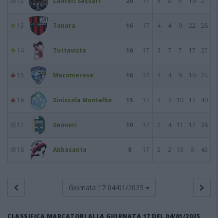
12
Lanteri Sassari
20
17
4
8
5
19
21
13
Tonara
16
17
4
4
9
22
28
14
Tuttavista
16
17
3
7
7
17
25
15
Macomerese
16
17
4
4
9
16
24
16
Siniscola Montalbo
15
17
4
3
10
12
40
17
Sennori
10
17
2
4
11
17
38
18
Abbasanta
8
17
2
2
13
9
43
Giornata 17
04/01/2025
CLASSIFICA MARCATORI ALLA GIORNATA 17 DEL 04/01/2025