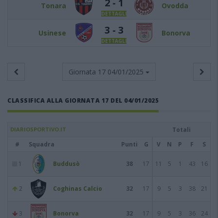
2 - 1
Tonara
Ovodda
DETTAGLI
3 - 3
Usinese
Bonorva
DETTAGLI
Giornata 17
04/01/2025
CLASSIFICA ALLA GIORNATA 17 DEL 04/01/2025
DIARIOSPORTIVO.IT
Totali
#
Squadra
Punti
G
V
N
P
F
S
1
Buddusò
38
17
11
5
1
43
16
2
Coghinas Calcio
32
17
9
5
3
38
21
3
Bonorva
32
17
9
5
3
36
24