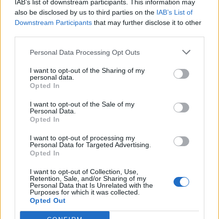
IAB’s list of downstream participants. This information may
also be disclosed by us to third parties on the
IAB’s List of
17
Fabio Occhioni
Luogosanto
7
Downstream Participants
that may further disclose it to other
third parties.
18
Edoardo Sedda
Ovodda
7
Personal Data Processing Opt Outs
I want to opt-out of the Sharing of my
19
Buba Dem
Castelsardo
6
personal data.
Opted In
20
Mauro Florenzano
Lanteri Sassari
6
I want to opt-out of the Sale of my
Personal Data.
VISUALIZZA TUTTO
Opted In
I want to opt-out of processing my
Personal Data for Targeted Advertising.
Opted In
I want to opt-out of Collection, Use,
Retention, Sale, and/or Sharing of my
Personal Data that Is Unrelated with the
Purposes for which it was collected.
Opted Out