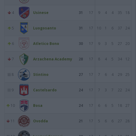
4
Usinese
31
17
9
4
4
35
18
5
Luogosanto
31
17
10
1
6
37
24
6
Atletico Bono
30
17
9
3
5
27
20
7
Arzachena Academy
28
17
8
4
5
34
12
8
Stintino
27
17
7
6
4
29
25
9
Castelsardo
24
17
7
3
7
22
24
10
Bosa
24
17
6
6
5
18
27
11
Ovodda
21
17
5
6
6
27
28