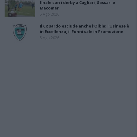
finale con i derby a Cagliari, Sassari e
Macomer
5 Ago 2026
Il CR sardo esclude anche l'Olbia: l'Usinese è
in Eccellenza, il Fonni sale in Promozione
5 Ago 2026