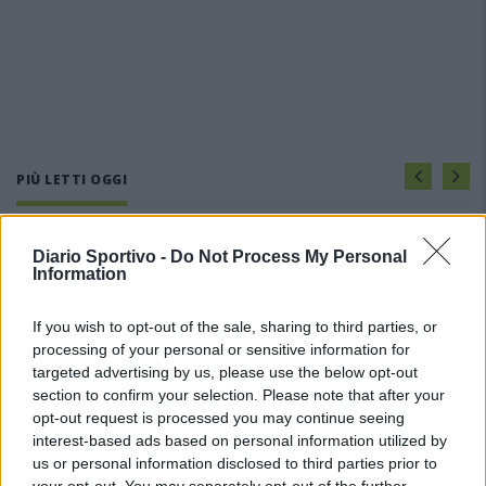
PIÙ LETTI OGGI
L'Ilva si completa con Markic, Contucci,
Diario Sportivo -
Do Not Process My Personal
Carlucci, Bevilacqua, Solinas, Souare e Galic
Information
7 Ago 2026
If you wish to opt-out of the sale, sharing to third parties, or
processing of your personal or sensitive information for
Il Monastir riparte dai pilastri Masia, Pinna e
Aloia, il primo acquisto è Loru
targeted advertising by us, please use the below opt-out
7 Ago 2026
section to confirm your selection. Please note that after your
opt-out request is processed you may continue seeing
interest-based ads based on personal information utilized by
Gran colpo dell'Ossese, per la difesa c'è l'ex
us or personal information disclosed to third parties prior to
Torres Riccardo Idda