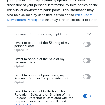
your opt-out. You may separately opt-out of the further
7 Ago 2026
disclosure of your personal information by third parties on the
IAB’s list of downstream participants. This information may
also be disclosed by us to third parties on the
IAB’s List of
L'Ossese si prepara all'esordio in D: Forzati,
Cabrera, Tesio, Limongelli, Bolzicco e tanti
Downstream Participants
that may further disclose it to other
giovani tra i…
third parties.
7 Ago 2026
Personal Data Processing Opt Outs
Il Monastir 1983 si trasforma da Associazione
Sportiva in Srl
I want to opt-out of the Sharing of my
personal data.
7 Ago 2026
Opted In
I want to opt-out of the Sale of my
Personal Data.
Opted In
I want to opt-out of processing my
Personal Data for Targeted Advertising.
Opted In
I want to opt-out of Collection, Use,
Retention, Sale, and/or Sharing of my
Personal Data that Is Unrelated with the
Purposes for which it was collected.