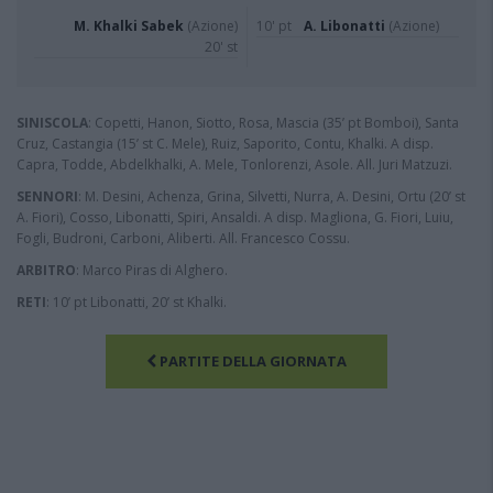
M. Khalki Sabek
(Azione)
10' pt
A. Libonatti
(Azione)
20' st
SINISCOLA
: Copetti, Hanon, Siotto, Rosa, Mascia (35’ pt Bomboi), Santa
Cruz, Castangia (15’ st C. Mele), Ruiz, Saporito, Contu, Khalki. A disp.
Capra, Todde, Abdelkhalki, A. Mele, Tonlorenzi, Asole. All. Juri Matzuzi.
SENNORI
: M. Desini, Achenza, Grina, Silvetti, Nurra, A. Desini, Ortu (20’ st
A. Fiori), Cosso, Libonatti, Spiri, Ansaldi. A disp. Magliona, G. Fiori, Luiu,
Fogli, Budroni, Carboni, Aliberti. All. Francesco Cossu.
ARBITRO
: Marco Piras di Alghero.
RETI
: 10’ pt Libonatti, 20’ st Khalki.
PARTITE DELLA GIORNATA