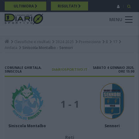
Salta
ULTIMORA
RISULTATI
al
contenuto
MENU
principale
Classifiche e risultati
2024 2025
Promozione
B
17
Breadcrumb
Andata
Siniscola Montalbo - Sennori
COMUNALE GHIRTALA,
SABATO 4 GENNAIO 2025,
DIARIOSPORTIVO.IT
SINISCOLA
ORE 15:00
1 - 1
Siniscola Montalbo
Sennori
Reti