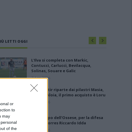
IÙ LETTI OGGI
L'Ilva si completa con Markic,
Contucci, Carlucci, Bevilacqua,
Solinas, Souare e Galic
7 Ago 2026
Il Monastir riparte dai pilastri Masia,
Pinna e Aloia, il primo acquisto è Loru
7 Ago 2026
sonal or
ection to
ou may
Gran colpo dell'Ossese, per la difesa
 personal
c'è l'ex Torres Riccardo Idda
out of the
7 Ago 2026