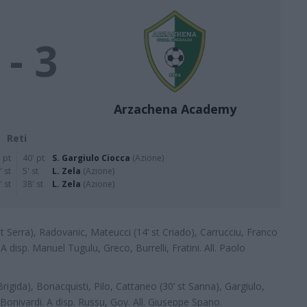
 - 3
Arzachena Academy
Reti
 pt
40' pt
S. Gargiulo Ciocca
(Azione)
' st
5' st
L. Zela
(Azione)
' st
38' st
L. Zela
(Azione)
st Serra), Radovanic, Mateucci (14’ st Criado), Carrucciu, Franco
 A disp. Manuel Tugulu, Greco, Burrelli, Fratini. All. Paolo
 Brigida), Bonacquisti, Pilo, Cattaneo (30’ st Sanna), Gargiulo,
 Bonivardi. A disp. Russu, Goy. All. Giuseppe Spano.