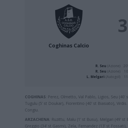
3
Coghinas Calcio
R. Seu
(Azione)
20'
R. Seu
(Azione)
10
L. Melgari
(Autogol)
11
COGHINAS
: Perez, Olmetto, Val Pablo, Ligios, Seu (40’ 
Tugulu (5’ st Doukar), Fiorentino (40’ st Biasiato), Virdis.
Congiu.
ARZACHENA
: Ruzittu, Malu (1’ st Busu), Melgari (49’ st
Greggio (34’ st Gasmi), Zela, Fernandez (13’ st Fossati),