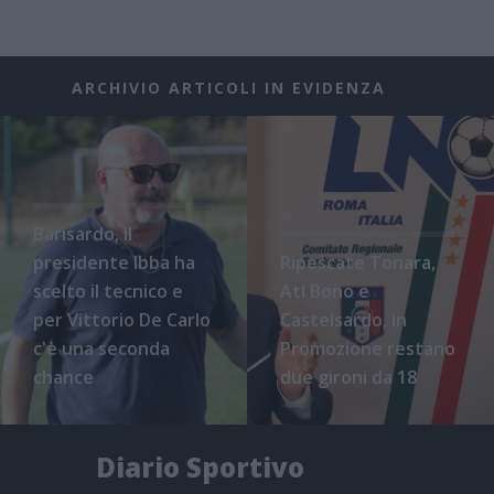
ARCHIVIO ARTICOLI IN EVIDENZA
Barisardo, il
presidente Ibba ha
Ripescate Tonara,
scelto il tecnico e
Atl Bono e
per Vittorio De Carlo
Castelsardo, in
c'è una seconda
Promozione restano
chance
due gironi da 18
Diario Sportivo