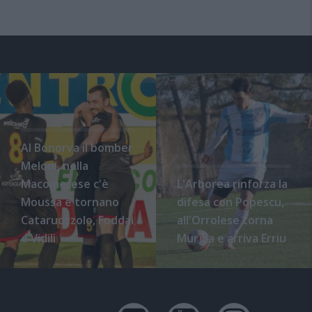
Al Bonorva il bomber
Meloni, nella
Macomerese c'è
L'Arborea rinforza la
Moussa e tornano
difesa con Popescu,
Cataruozzolo, Foddai
all'Orrolese torna
e Vidili
Murgia e arriva Erriu