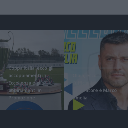
Coppa Italia: ecco gli
accoppiamenti in
Olbia, ecco
Eccellenza e gli
l'ufficialità:
abbinamenti in
l'allenatore è Marco
Promozione
Amelia