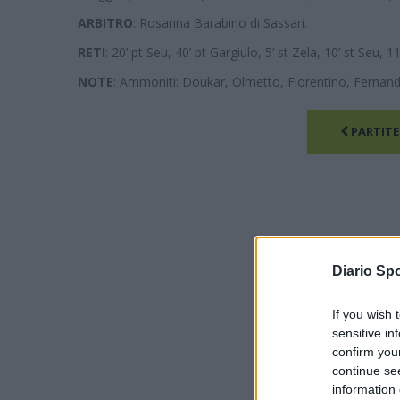
ARBITRO
: Rosanna Barabino di Sassari.
RETI
: 20’ pt Seu, 40’ pt Gargiulo, 5’ st Zela, 10’ st Seu, 11
NOTE
: Ammoniti: Doukar, Olmetto, Fiorentino, Fernande
PARTITE
Diario Spo
If you wish 
sensitive in
confirm you
continue se
information 