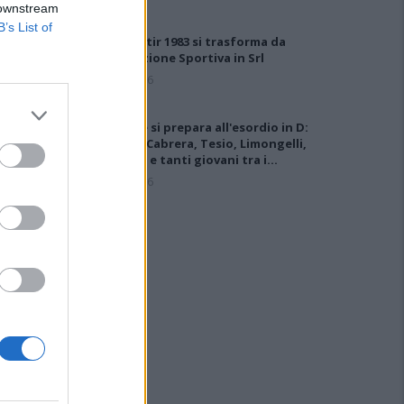
 downstream
B’s List of
Il Monastir 1983 si trasforma da
Associazione Sportiva in Srl
7 Ago 2026
L'Ossese si prepara all'esordio in D:
Forzati, Cabrera, Tesio, Limongelli,
Bolzicco e tanti giovani tra i…
7 Ago 2026