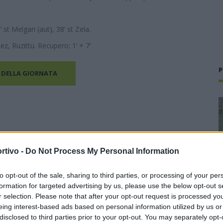
’ st Melgari (aut), 38’ st Zela.
z, Ruzittu. Recupero: 1’ + 7’
P
 DELLA GIORNATA
rtivo -
Do Not Process My Personal Information
to opt-out of the sale, sharing to third parties, or processing of your per
formation for targeted advertising by us, please use the below opt-out s
r selection. Please note that after your opt-out request is processed y
eing interest-based ads based on personal information utilized by us or
disclosed to third parties prior to your opt-out. You may separately opt-