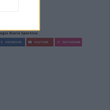
egui Diario Sportivo:
FACEBOOK
YOUTUBE
INSTAGRAM