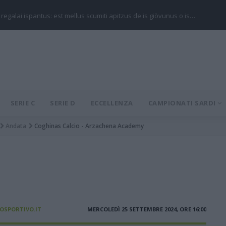
 regalai ispantus: est mellus scumiti apitzus de is giòvunus o is…
SERIE C
SERIE D
ECCELLENZA
CAMPIONATI SARDI
Andata
Coghinas Calcio - Arzachena Academy
IOSPORTIVO.IT
MERCOLEDÌ 25 SETTEMBRE 2024, ORE 16:00