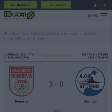
Salta
ULTIMORA
RISULTATI
al
contenuto
MENU
principale
Classifiche e risultati
2024 2025
Promozione
B
5
Breadcrumb
Andata
Bonorva - Stintino
COMUNALE CICCHITTO
SABATO 5 OTTOBRE
DIARIOSPORTIVO.IT
CHESSA, BONORVA
2024, ORE 16:00
3 - 0
Bonorva
Stintino
Reti