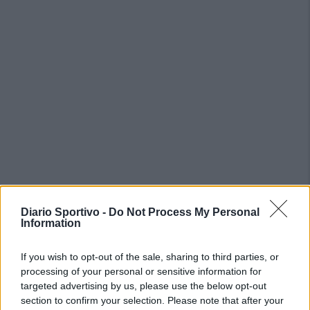
PIÙ LETTI OGGI
Diario Sportivo -
Do Not Process My Personal
Information
Anche il Fasano out e le ammissioni salgono
If you wish to opt-out of the sale, sharing to third parties, or
a sei, l'Ilva è la prima società tra le non
processing of your personal or sensitive information for
ripescate
targeted advertising by us, please use the below opt-out
5 Ago 2026
section to confirm your selection. Please note that after your