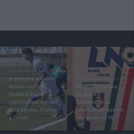
Al Bonorva arrivano
Alonso Costas,
Ripescate Tonara,
Foddai e Brizzi,
Atl Bono e
nell'Orrolese con Boi
Castelsardo, in
ecco Morleo, Choflas
Promozione restano
e Timon
due gironi da 18