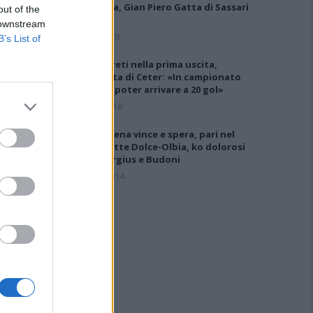
Muravera, Gian Piero Gatta di Sassari
out of the
per…
 downstream
9 Nov 2018
B’s List of
Olbia, 8 reti nella prima uscita,
doppietta di Ceter: «In campionato
spero di poter arrivare a 20 gol»
21 Lug 2018
L'Arzachena vince e spera, pari nel
derby Latte Dolce-Olbia, ko dolorosi
per Selargius e Budoni
24 Mar 2014