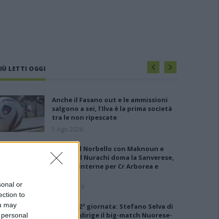
IÙ LETTI OGGI
Anche il Fasano out e le ammissioni
salgono a sei, l'Ilva è la prima società
tra le non ripescate
5 Ago 2026
Show del Norbello con Maknoun e
Marras, il Nurachi doma la Sanverese,
vittorie interne per Cr Arborea e
Simaxis
sonal or
15 Ott 2019
ection to
ou may
Arbitri 12ª giornata: Stefano Selva di
Alghero dirige il big-match Nuorese-
 personal