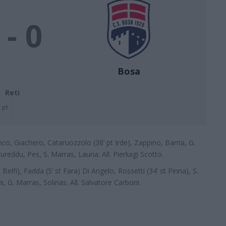
 - 0
Bosa
Reti
 pt
anco, Giachero, Cataruozzolo (38’ pt Irde), Zappino, Barria, G.
reddu, Pes, S. Marras, Lauria. All. Pierluigi Scotto.
Belfi), Fadda (5’ st Fara) Di Angelo, Rossetti (34’ st Pinna), S.
i, G. Marras, Solinas. All. Salvatore Carboni.