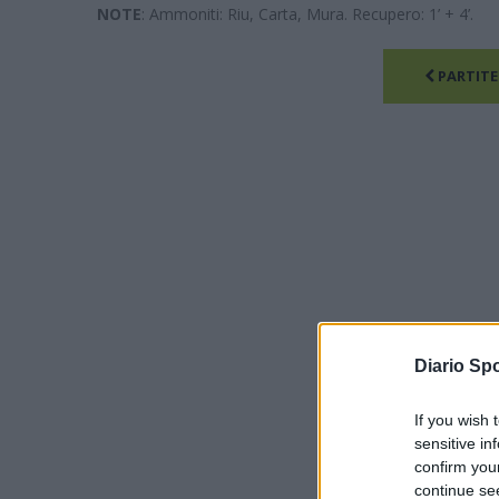
NOTE
: Ammoniti: Riu, Carta, Mura. Recupero: 1’ + 4’.
PARTITE
Diario Spo
If you wish 
sensitive in
confirm you
continue se