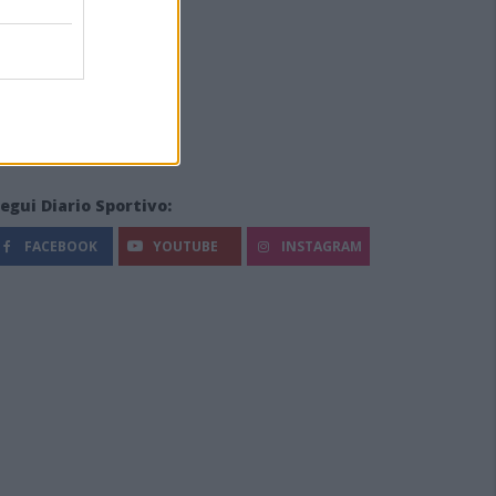
egui Diario Sportivo:
FACEBOOK
YOUTUBE
INSTAGRAM