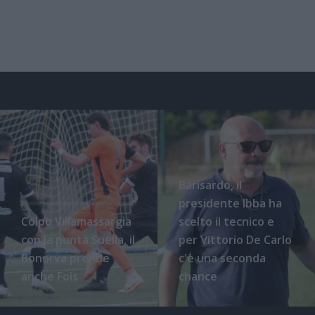
Barisardo, il
presidente Ibba ha
Colpo Villamassargia
scelto il tecnico e
con la punta Suella, il
per Vittorio De Carlo
Bonorva prende
c'è una seconda
anche Fois
chance