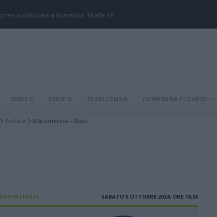
Torres posticipata a domenica 16 alle 18
SERIE C
SERIE D
ECCELLENZA
CAMPIONATI SARDI
Andata
Macomerese - Bosa
IOSPORTIVO.IT
SABATO 5 OTTOBRE 2024, ORE 16:00