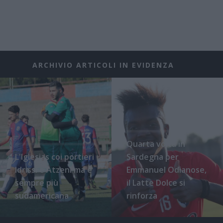
ARCHIVIO ARTICOLI IN EVIDENZA
Quarta volta in
L'Iglesias coi portieri
Sardegna per
Idrissi e Atzeni ma è
Emmanuel Odianose,
sempre più
il Latte Dolce si
sudamericana
rinforza