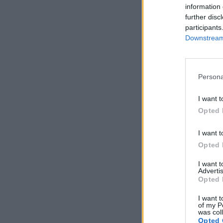
information 
further disc
participants
Downstream 
Persona
I want t
Opted 
I want t
Opted 
I want 
Advertis
Opted 
I want t
of my P
was col
Opted 