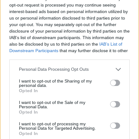
opt-out request is processed you may continue seeing
Il CR sardo esclude anche l'Olbia: l'Usinese è
interest-based ads based on personal information utilized by
in Eccellenza, il Fonni sale in Promozione
us or personal information disclosed to third parties prior to
5 Ago 2026
your opt-out. You may separately opt-out of the further
disclosure of your personal information by third parties on the
IAB’s list of downstream participants. This information may
Coppa Italia: gli accoppiamenti dei 16esimi di
also be disclosed by us to third parties on the
IAB’s List of
finale con i derby a Cagliari, Sassari e
Macomer
Downstream Participants
that may further disclose it to other
5 Ago 2026
third parties.
Colpo dell'Uta con Pisano e arriva anche
Personal Data Processing Opt Outs
Serra, tripletta Cus Cagliari con Piroddi,
Angiargia e Nenna
I want to opt-out of the Sharing of my
personal data.
5 Ago 2026
Opted In
Il Coghinas ancora più forte con Sechi e
I want to opt-out of the Sale of my
Scanu, al Macomer arriva Bonfigli
Personal Data.
5 Ago 2026
Opted In
I want to opt-out of processing my
Personal Data for Targeted Advertising.
Opted In