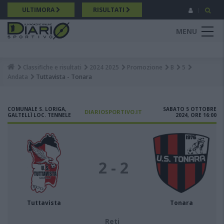
Salta
ULTIMORA
RISULTATI
al
contenuto
MENU
principale
Classifiche e risultati
2024 2025
Promozione
B
5
Breadcrumb
Andata
Tuttavista - Tonara
COMUNALE S. LORIGA,
SABATO 5 OTTOBRE
DIARIOSPORTIVO.IT
GALTELLÌ LOC. TENNELE
2024, ORE 16:00
2 - 2
Tuttavista
Tonara
Reti