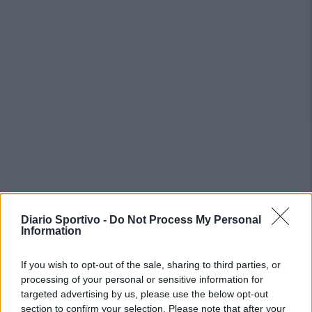
Diario Sportivo -
Do Not Process My Personal
PIÙ LETTI OGGI
Information
If you wish to opt-out of the sale, sharing to third parties, or
Coppa Italia: gli accoppiamenti degli ottavi
processing of your personal or sensitive information for
di finale con i derby di Gallura, Barbagia e
Ogliastra
targeted advertising by us, please use the below opt-out
5 Ago 2026
section to confirm your selection. Please note that after your