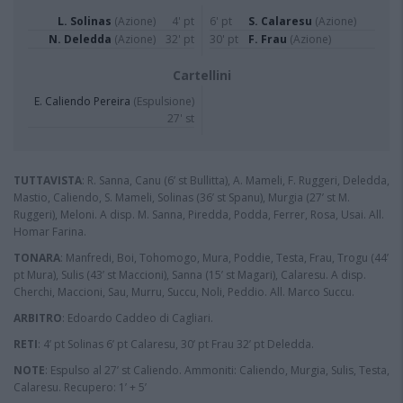
L. Solinas
(Azione)
4' pt
6' pt
S. Calaresu
(Azione)
N. Deledda
(Azione)
32' pt
30' pt
F. Frau
(Azione)
Cartellini
E. Caliendo Pereira
(Espulsione)
27' st
TUTTAVISTA
: R. Sanna, Canu (6’ st Bullitta), A. Mameli, F. Ruggeri, Deledda,
Mastio, Caliendo, S. Mameli, Solinas (36’ st Spanu), Murgia (27’ st M.
Ruggeri), Meloni. A disp. M. Sanna, Piredda, Podda, Ferrer, Rosa, Usai. All.
Homar Farina.
TONARA
: Manfredi, Boi, Tohomogo, Mura, Poddie, Testa, Frau, Trogu (44’
pt Mura), Sulis (43’ st Maccioni), Sanna (15’ st Magari), Calaresu. A disp.
Cherchi, Maccioni, Sau, Murru, Succu, Noli, Peddio. All. Marco Succu.
ARBITRO
: Edoardo Caddeo di Cagliari.
RETI
: 4’ pt Solinas 6’ pt Calaresu, 30’ pt Frau 32’ pt Deledda.
NOTE
: Espulso al 27’ st Caliendo. Ammoniti: Caliendo, Murgia, Sulis, Testa,
Calaresu. Recupero: 1’ + 5’