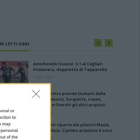
IÙ LETTI OGGI
Amichevole Ossese: 3-1 al Cagliari
Primavera, doppietta di Tapparello
8 Ago 2026
Il Latte Dolce prende Dumani dalla
Torres, Mascia, Sorgente, Lopes,
Limberti e Cherchi gli altri acquisti
sonal or
8 Ago 2026
ection to
ou may
Il Monastir riparte dai pilastri Masia,
Pinna e Aloia, il primo acquisto è Loru
 personal
out of the
7 Ago 2026