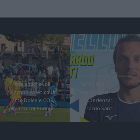
Prime amichevoli:
Per l'Olbia un
vincono Atletico Uri,
centravanti
Latte Dolce e COS,
d'esperienza:
l'Ilva ko col Budoni
Riccardo Santi