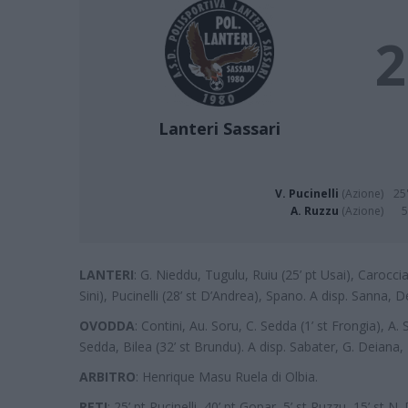
2
Lanteri Sassari
V. Pucinelli
(Azione)
25'
A. Ruzzu
(Azione)
5
LANTERI
: G. Nieddu, Tugulu, Ruiu (25’ pt Usai), Caroccia
Sini), Pucinelli (28’ st D’Andrea), Spano. A disp. Sanna,
OVODDA
: Contini, Au. Soru, C. Sedda (1’ st Frongia), A. 
Sedda, Bilea (32’ st Brundu). A disp. Sabater, G. Deiana,
ARBITRO
: Henrique Masu Ruela di Olbia.
RETI
: 25’ pt Pucinelli, 40’ pt Gopar, 5’ st Ruzzu, 15’ st N.