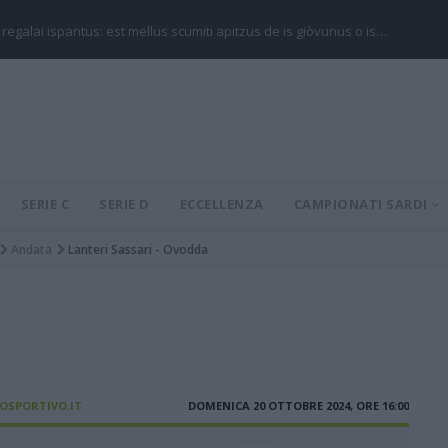
 regalai ispantus: est mellus scumiti apitzus de is giòvunus o is…
SERIE C
SERIE D
ECCELLENZA
CAMPIONATI SARDI
Andata
Lanteri Sassari - Ovodda
IOSPORTIVO.IT
DOMENICA 20 OTTOBRE 2024, ORE 16:00