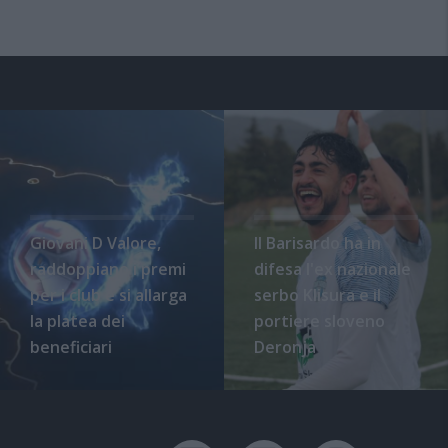
Giovani D Valore,
Il Barisardo ha in
raddoppiano i premi
difesa l'ex nazionale
per i club e si allarga
serbo Klisura e il
la platea dei
portiere sloveno
beneficiari
Deronja