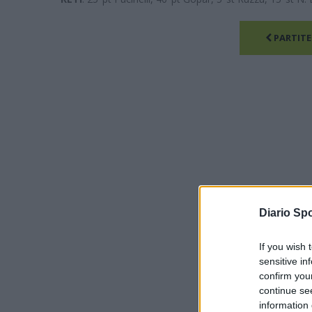
PARTITE
Diario Spo
If you wish 
sensitive in
confirm you
continue se
information 