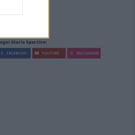
egui Diario Sportivo:
FACEBOOK
YOUTUBE
INSTAGRAM