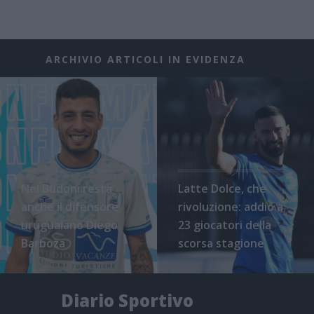
ARCHIVIO ARTICOLI IN EVIDENZA
Nel Budoni resta
Latte Dolce, che
anche il difensore
rivoluzione: addio a
uruguaiano Diego
23 giocatori della
Barboza
scorsa stagione
Diario Sportivo