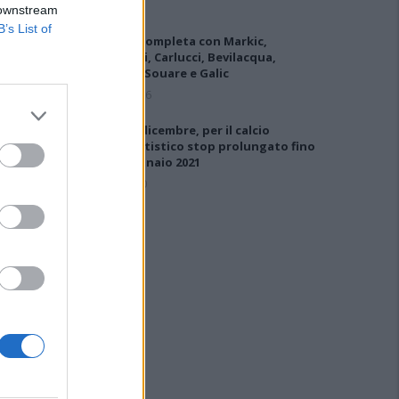
 downstream
B’s List of
L'Ilva si completa con Markic,
Contucci, Carlucci, Bevilacqua,
Solinas, Souare e Galic
7 Ago 2026
DPCM 3 dicembre, per il calcio
dilettantistico stop prolungato fino
al 15 gennaio 2021
3 Dic 2020