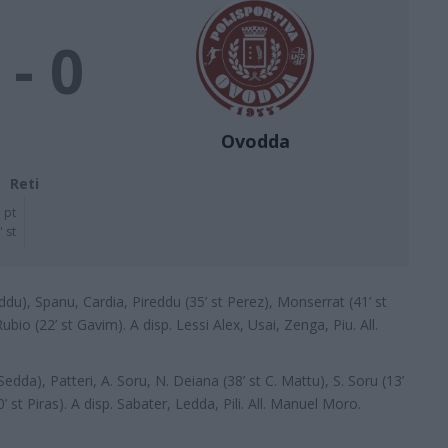
 - 0
Ovodda
Reti
 pt
' st
ddu), Spanu, Cardia, Pireddu (35’ st Perez), Monserrat (41’ st
io (22’ st Gavim). A disp. Lessi Alex, Usai, Zenga, Piu. All.
 Sedda), Patteri, A. Soru, N. Deiana (38’ st C. Mattu), S. Soru (13’
 st Piras). A disp. Sabater, Ledda, Pili. All. Manuel Moro.