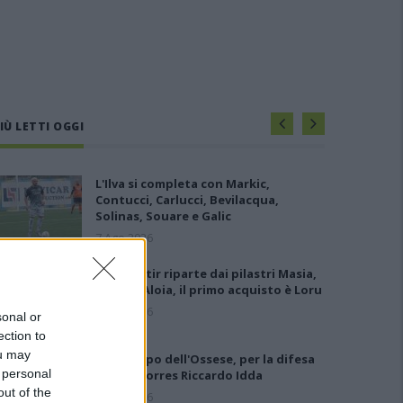
IÙ LETTI OGGI
L'Ilva si completa con Markic,
Contucci, Carlucci, Bevilacqua,
Solinas, Souare e Galic
7 Ago 2026
Il Monastir riparte dai pilastri Masia,
Pinna e Aloia, il primo acquisto è Loru
7 Ago 2026
sonal or
ection to
ou may
Gran colpo dell'Ossese, per la difesa
 personal
c'è l'ex Torres Riccardo Idda
out of the
7 Ago 2026