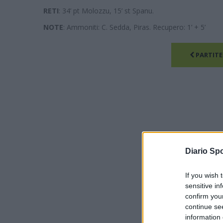
RETI
: 34’ pt Molozzu, 15’ st Spanu.
NOTE
: Ammoniti: C. Sedda, Piras. Recupero: 1’ + 5’
PARTITE
Diario Spo
If you wish 
sensitive in
confirm you
continue se
information 