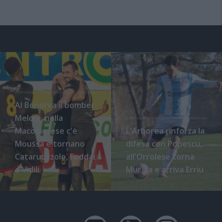
Al Bonorva il bomber
Meloni, nella
Macomerese c'è
L'Arborea rinforza la
Moussa e tornano
difesa con Popescu,
Cataruozzolo, Foddai
all'Orrolese torna
e Vidili
Murgia e arriva Erriu