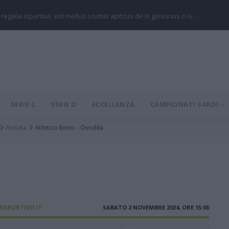
 regalai ispantus: est mellus scumiti apitzus de is giòvunus o is…
SERIE C
SERIE D
ECCELLENZA
CAMPIONATI SARDI
Andata
Atletico Bono - Ovodda
IOSPORTIVO.IT
SABATO 2 NOVEMBRE 2024, ORE 15:00