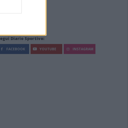
egui Diario Sportivo:
FACEBOOK
YOUTUBE
INSTAGRAM