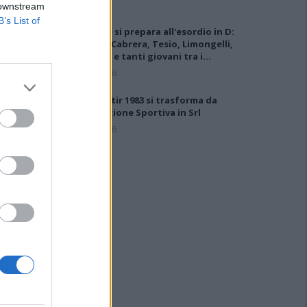
 downstream
B’s List of
L'Ossese si prepara all'esordio in D:
Forzati, Cabrera, Tesio, Limongelli,
Bolzicco e tanti giovani tra i…
7 Ago 2026
Il Monastir 1983 si trasforma da
Associazione Sportiva in Srl
7 Ago 2026