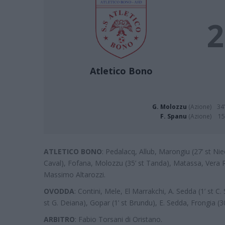
2
Atletico Bono
G. Molozzu
(Azione)
34'
F. Spanu
(Azione)
15
ATLETICO BONO
: Pedalacq, Allub, Marongiu (27’ st Nie
Caval), Fofana, Molozzu (35’ st Tanda), Matassa, Vera Rub
Massimo Altarozzi.
OVODDA
: Contini, Mele, El Marrakchi, A. Sedda (1’ st C.
st G. Deiana), Gopar (1’ st Brundu), E. Sedda, Frongia (30’
ARBITRO
: Fabio Torsani di Oristano.