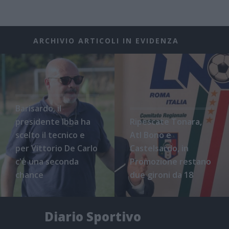
ARCHIVIO ARTICOLI IN EVIDENZA
Barisardo, il
presidente Ibba ha
Ripescate Tonara,
scelto il tecnico e
Atl Bono e
per Vittorio De Carlo
Castelsardo, in
c'è una seconda
Promozione restano
chance
due gironi da 18
Diario Sportivo