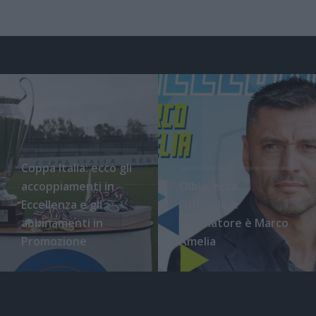
Coppa Italia: ecco gli
accoppiamenti in
Olbia, ecco
Eccellenza e gli
l'ufficialità:
abbinamenti in
l'allenatore è Marco
Promozione
Amelia